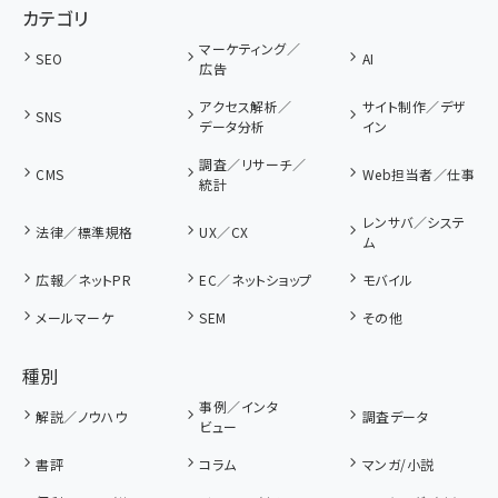
カテゴリ
マーケティング／
SEO
AI
広告
アクセス解析／
サイト制作／デザ
SNS
データ分析
イン
調査／リサーチ／
CMS
Web担当者／仕事
統計
レンサバ／システ
法律／標準規格
UX／CX
ム
広報／ネットPR
EC／ネットショップ
モバイル
メールマーケ
SEM
その他
種別
事例／インタ
解説／ノウハウ
調査データ
ビュー
書評
コラム
マンガ/小説