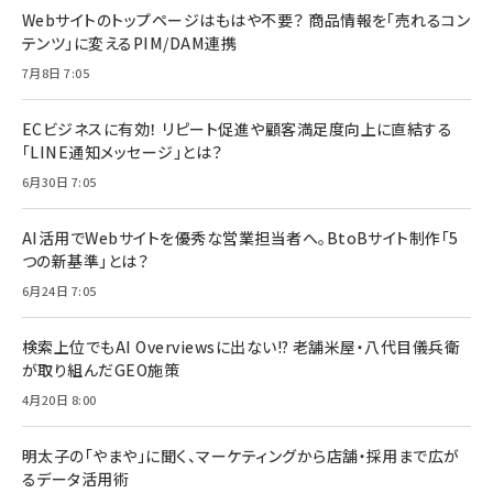
Webサイトのトップページはもはや不要？ 商品情報を「売れるコン
テンツ」に変えるPIM/DAM連携
7月8日 7:05
ECビジネスに有効！ リピート促進や顧客満足度向上に直結する
「LINE通知メッセージ」とは？
6月30日 7:05
AI活用でWebサイトを優秀な営業担当者へ。BtoBサイト制作「5
つの新基準」とは？
6月24日 7:05
検索上位でもAI Overviewsに出ない!? 老舗米屋・八代目儀兵衛
が取り組んだGEO施策
4月20日 8:00
明太子の「やまや」に聞く、マーケティングから店舗・採用まで広が
るデータ活用術