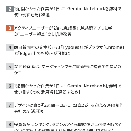
1週間かかった作業が1日に！ Gemini Notebookを無料で
使い倒す活用術8選
アクティブユーザーが2倍に急成長！ JA共済アプリに学
ぶ“ユーザー視点”のUI/UX改善
朝日新聞社の文章校正AI「Typoless」がブラウザ「Chrome」
と「Edge」上でも校正が可能に
なぜ経営者は、マーケティング部門の報告に納得できないの
か？
1週間かかった作業が1日に！ Gemini Notebookを無料で
使い倒す8つの活用術【1週間まとめ】
デザイン提案が「2週間→2日に」 設立22年を迎えるWeb制作
会社のAI活用法
役員報酬ランキング、セブン＆アイ元取締役が134億円超で首
位！ 従業員との格差最大はトヨタの100.9倍【TSR調べ】