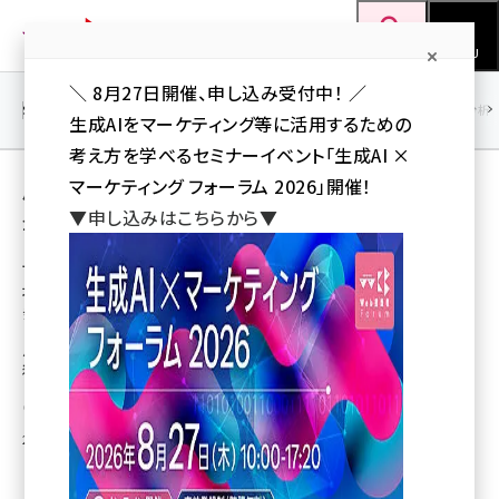
メ
Web担当者Forum
イ
検索
MENU
ン
＼ 8月27日開催、申し込み受付中！ ／
コ
SEO
マーケティング／広告
AI
SNS
アクセス解析／データ分析
生成AIをマーケティング等に活用するための
ン
考え方を学べるセミナーイベント「生成AI ×
テ
用語「バス」 が使われている記事の一覧
マーケティング フォーラム 2026」開催！
ン
▼申し込みはこちらから▼
全 3 記事中 1 ～ 3 を表示中
ツ
seo (3536)
に
マイクロアド、デジタルサイネージを活用した
地域活性化の広告ソリューションサービス開
ai (2818)
移
発
動
youtube (2444)
バス車内と停留所にデジタルサイネージパネル設置、地域の商店と地元に密
着したバスを連携
note (2320)
山川 健（Web担 編集部）
セミナー (2313)
2014年1月23日 17:34
z世代 (1629)
meo (1279)