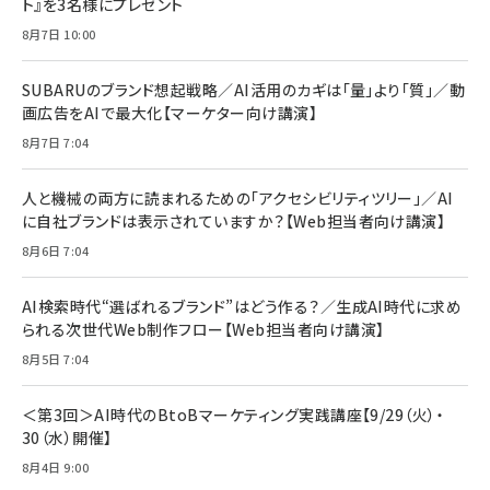
ト』を3名様にプレゼント
8月7日 10:00
SUBARUのブランド想起戦略／AI活用のカギは「量」より「質」／動
画広告をAIで最大化【マーケター向け講演】
8月7日 7:04
人と機械の両方に読まれるための「アクセシビリティツリー」／AI
に自社ブランドは表示されていますか？【Web担当者向け講演】
8月6日 7:04
AI検索時代“選ばれるブランド”はどう作る？／生成AI時代に求め
られる次世代Web制作フロー【Web担当者向け講演】
8月5日 7:04
＜第3回＞AI時代のBtoBマーケティング実践講座【9/29（火）・
30（水）開催】
8月4日 9:00