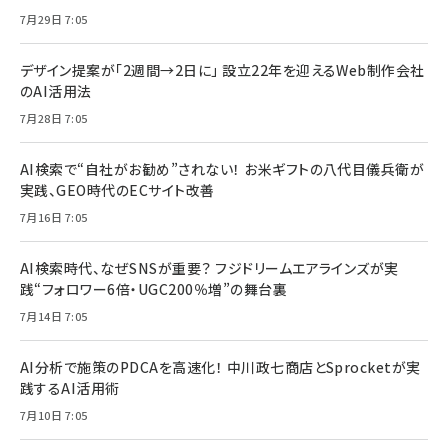
7月29日 7:05
デザイン提案が「2週間→2日に」 設立22年を迎えるWeb制作会社
のAI活用法
7月28日 7:05
AI検索で“自社がお勧め”されない！ お米ギフトの八代目儀兵衛が
実践、GEO時代のECサイト改善
7月16日 7:05
AI検索時代、なぜSNSが重要？ フジドリームエアラインズが実
践“フォロワー6倍・UGC200％増”の舞台裏
7月14日 7:05
AI分析で施策のPDCAを高速化！ 中川政七商店とSprocketが実
践するAI活用術
7月10日 7:05