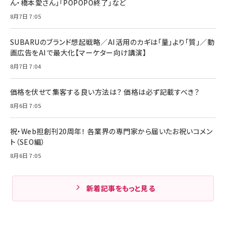
ん・橋本愛さん」「POPOPO終了」など
8月7日 7:05
SUBARUのブランド想起戦略／AI活用のカギは「量」より「質」／動
画広告をAIで最大化【マーケター向け講演】
8月7日 7:04
価格を伏せて集客する良い方法は？ 価格は必ず記載すべき？
8月6日 7:05
祝・Web担創刊20周年！ 各業界の専門家から届いたお祝いコメン
ト（SEO編）
8月6日 7:05
新着記事をもっと見る