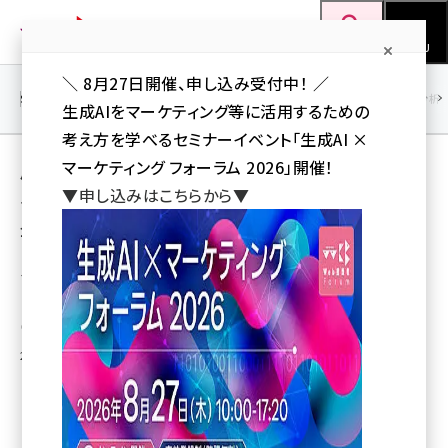
メ
Web担当者Forum
イ
検索
MENU
ン
＼ 8月27日開催、申し込み受付中！ ／
コ
SEO
マーケティング／広告
AI
SNS
アクセス解析／データ分析
生成AIをマーケティング等に活用するための
ン
考え方を学べるセミナーイベント「生成AI ×
テ
用語「ソーシャルブックマーク」 が使われてい
マーケティング フォーラム 2026」開催！
ン
▼申し込みはこちらから▼
る記事の一覧
ツ
seo (3538)
全 27 記事中 1 ～ 27 を表示中
に
ai (2820)
移
ネットエイジ、ブックマークや投稿ニュースな
どを統合したポータルサイト「Saaf」を開始
動
youtube (2444)
池田真也（Web担 編集部）
note (2322)
2006年8月14日 14:43
セミナー (2315)
z世代 (1629)
meo (1281)