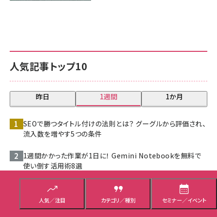
人気記事トップ10
昨日
1週間
1か月
SEOで勝つタイトル付けの法則とは？ グーグルから評価され、
流入数を増やす5つの条件
1週間かかった作業が1日に！ Gemini Notebookを無料で
使い倒す活用術8選
アクティブユーザーが2倍に急成長！ JA共済アプリに学
ぶ“ユーザー視点”のUI/UX改善
人気／注目
カテゴリ／種別
セミナー／イベント