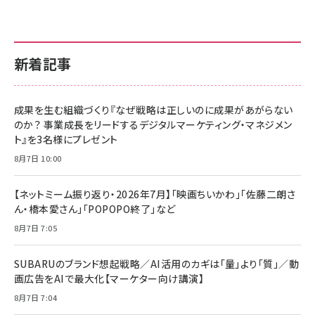
新着記事
成果を生む組織づくり『なぜ戦略は正しいのに成果があがらない
のか？ 事業成長をリードするデジタルマーケティング・マネジメン
ト』を3名様にプレゼント
8月7日 10:00
【ネットミーム振り返り・2026年7月】「映画ちいかわ」「佐藤二朗さ
ん・橋本愛さん」「POPOPO終了」など
8月7日 7:05
SUBARUのブランド想起戦略／AI活用のカギは「量」より「質」／動
画広告をAIで最大化【マーケター向け講演】
8月7日 7:04