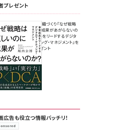
者プレゼント
成果を生む組織づくり『なぜ戦略
は正しいのに成果があがらないの
か？ 事業成長をリードするデジタ
ルマーケティング・マネジメント』を
3名様にプレゼント
8月7日 10:00
画広告も役立つ情報バッチリ！
ponsored