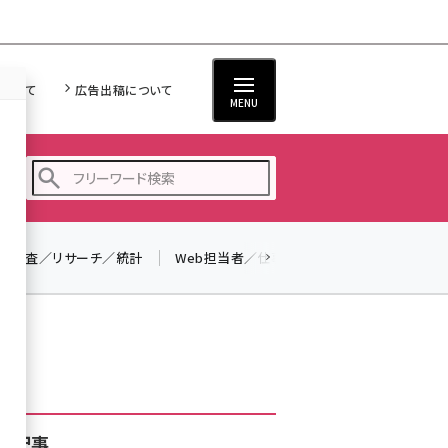
について
広告出稿について
MENU
調査／リサーチ／統計
Web担当者／仕事
法律／標準規格
seo (3528)
ai (2811)
youtube (2439)
note (2315)
セミナー (2308)
着記事