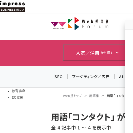
メ
イ
Web担当者
Web担当者
ン
EC担当者
コ
製品導入
ン
企業IT
ソフト開発
テ
人気／注目
から探す
IoT・AI
ン
DCクラウド
研究・調査
ツ
SEO
マーケティング／広告
AI
エネルギー
に
ドローン
移
教育講座
Web担トップ
用語集
用語「コンタクト
EC支援
動
パ
用語「コンタクト」 
ン
全 4 記事中 1 ～ 4 を表示中
く