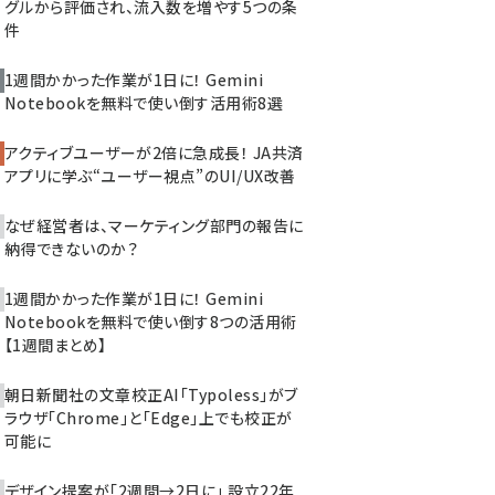
グルから評価され、流入数を増やす5つの条
件
1週間かかった作業が1日に！ Gemini
Notebookを無料で使い倒す活用術8選
アクティブユーザーが2倍に急成長！ JA共済
アプリに学ぶ“ユーザー視点”のUI/UX改善
なぜ経営者は、マーケティング部門の報告に
納得できないのか？
1週間かかった作業が1日に！ Gemini
Notebookを無料で使い倒す8つの活用術
【1週間まとめ】
朝日新聞社の文章校正AI「Typoless」がブ
ラウザ「Chrome」と「Edge」上でも校正が
可能に
デザイン提案が「2週間→2日に」 設立22年