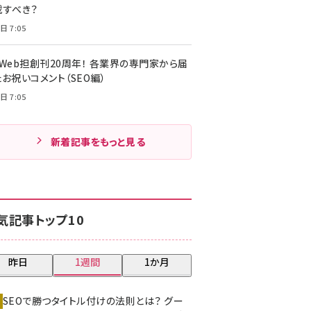
載すべき？
日 7:05
・Web担創刊20周年！ 各業界の専門家から届
お祝いコメント（SEO編）
日 7:05
新着記事をもっと見る
気記事トップ10
昨日
1週間
1か月
SEOで勝つタイトル付けの法則とは？ グー