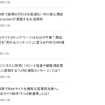
4日 7:05
I分析で施策のPDCAを高速化！ 中川政七商店
procketが実践するAI活用術
0日 7:05
ebサイトのトップページはもはや不要？ 商品
を「売れるコンテンツ」に変えるPIM/DAM連
日 7:05
Cビジネスに有効！ リピート促進や顧客満足度
上に直結する「LINE通知メッセージ」とは？
0日 7:05
I活用でWebサイトを優秀な営業担当者へ。
oBサイト制作「5つの新基準」とは？
4日 7:05