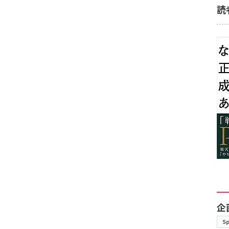
読
企
S