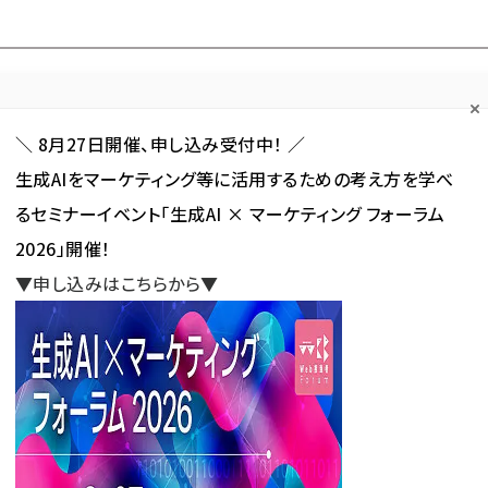
Forum
Web担
Web担ビギナー
Web担メルマガ
連載・特集
＼ 8月27日開催、申し込み受付中！ ／
生成AIをマーケティング等に活用するための考え方を学べ
カテゴリ／種別
セミナー／イベント
から探す
から探す
るセミナーイベント「生成AI × マーケティング フォーラム
2026」開催！
SNS
アクセス解析／データ分析
サイト制作／デザイン
CMS
▼申し込みはこちらから▼
」 が使われている記事の一覧
が使われている記事の一覧
新