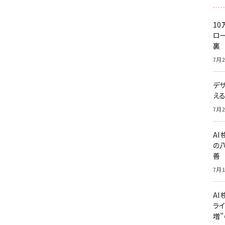
10
ロー
裏
7月2
デ
え
7月2
A
の
善
7月1
AI
ライ
増