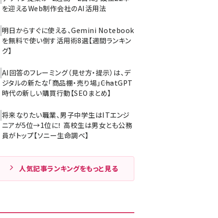
を迎えるWeb制作会社のAI活用法
明日からすぐに使える、Gemini Notebook
を無料で使い倒す活用術8選【週間ランキン
グ】
AI回答のフレーミング（見せ方・提示）は、デ
ジタルの新たな「商品棚・売り場」――ChatGPT
時代の新しい購買行動【SEOまとめ】
将来なりたい職業、男子中学生はITエンジ
ニアが5位→1位に！ 高校生は男女とも公務
員がトップ【ソニー生命調べ】
人気記事ランキングをもっと見る