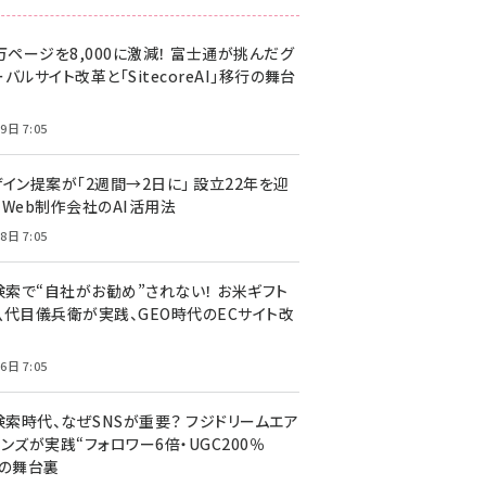
万ページを8,000に激減！ 富士通が挑んだグ
バルサイト改革と「SitecoreAI」移行の舞台
9日 7:05
ザイン提案が「2週間→2日に」 設立22年を迎
るWeb制作会社のAI活用法
8日 7:05
I検索で“自社がお勧め”されない！ お米ギフト
八代目儀兵衛が実践、GEO時代のECサイト改
6日 7:05
検索時代、なぜSNSが重要？ フジドリームエア
ンズが実践“フォロワー6倍・UGC200％
”の舞台裏