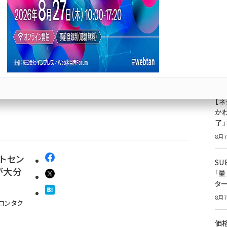
ールを
22
の要望
成
果
ジ
ール」と
プ
8月7
【ネ
かわ
了
8月7
トセン
S
が大分
「
タ
8月7
コンタク
価