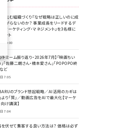
z世代 (1623)
果を生む組織づくり『なぜ戦略は正しいのに成
meo (1277)
があがらないのか？ 事業成長をリードするデ
llmo (1166)
タルマーケティング・マネジメント』を3名様に
レゼント
日 10:00
ットミーム振り返り・2026年7月】「映画ちい
」「佐藤二朗さん・橋本愛さん」「POPOPO終
」など
日 7:05
UBARUのブランド想起戦略／AI活用のカギは
量」より「質」／動画広告をAIで最大化【マーケ
ー向け講演】
日 7:04
格を伏せて集客する良い方法は？ 価格は必ず