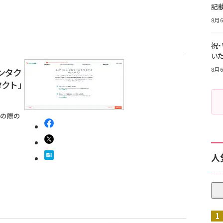
記
8月6
祝
いた
8月6
ンタク
クト」
用の際の
人