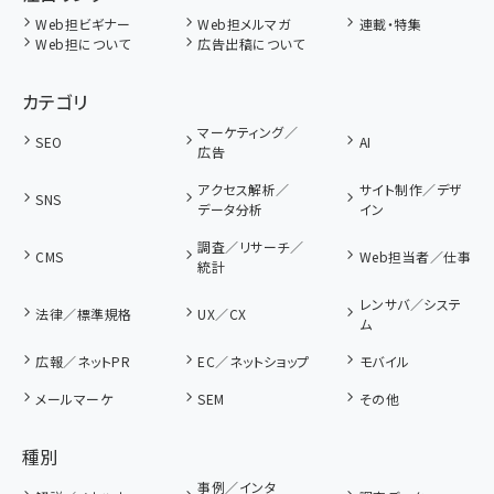
Web担ビギナー
Web担メルマガ
連載・特集
Web担について
広告出稿について
カテゴリ
マーケティング／
SEO
AI
広告
アクセス解析／
サイト制作／デザ
SNS
データ分析
イン
調査／リサーチ／
CMS
Web担当者／仕事
統計
レンサバ／システ
法律／標準規格
UX／CX
ム
広報／ネットPR
EC／ネットショップ
モバイル
メールマーケ
SEM
その他
種別
事例／インタ