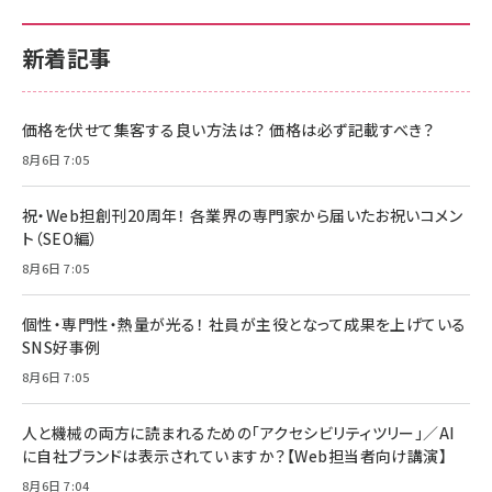
新着記事
価格を伏せて集客する良い方法は？ 価格は必ず記載すべき？
8月6日 7:05
祝・Web担創刊20周年！ 各業界の専門家から届いたお祝いコメン
ト（SEO編）
8月6日 7:05
個性・専門性・熱量が光る！ 社員が主役となって成果を上げている
SNS好事例
8月6日 7:05
人と機械の両方に読まれるための「アクセシビリティツリー」／AI
に自社ブランドは表示されていますか？【Web担当者向け講演】
8月6日 7:04