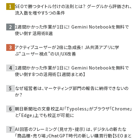
SEOで勝つタイトル付けの法則とは？ グーグルから評価され、
流入数を増やす5つの条件
1週間かかった作業が1日に！ Gemini Notebookを無料で
使い倒す活用術8選
アクティブユーザーが2倍に急成長！ JA共済アプリに学
ぶ“ユーザー視点”のUI/UX改善
1週間かかった作業が1日に！ Gemini Notebookを無料で
使い倒す8つの活用術【1週間まとめ】
なぜ経営者は、マーケティング部門の報告に納得できないの
か？
朝日新聞社の文章校正AI「Typoless」がブラウザ「Chrome」
と「Edge」上でも校正が可能に
AI回答のフレーミング（見せ方・提示）は、デジタルの新たな
「商品棚・売り場」――ChatGPT時代の新しい購買行動【SEOまと