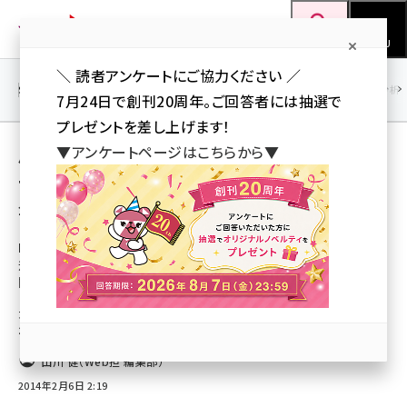
メ
Web担当者Forum
イ
検索
MENU
ン
＼ 読者アンケートにご協力ください ／
コ
SEO
マーケティング／広告
AI
SNS
アクセス解析／データ分析
7月24日で創刊20周年。ご回答者には抽選で
ン
プレゼントを差し上げます！
テ
用語「オンライン講座」 が使われている記事の
▼アンケートページはこちらから▼
ン
一覧
ツ
seo (3523)
全 5 記事中 1 ～ 5 を表示中
に
ai (2804)
移
NTTドコモなど、JMOOC公認の日本初の大
規模公開オンライン講座提供サイト「gacco」
動
youtube (2429)
開設
note (2312)
大学教授がオンラインで本格的な講義を実施、4月14日から順次開講、受講
生の募集開始
セミナー (2303)
山川 健（Web担 編集部）
z世代 (1622)
2014年2月6日 2:19
meo (1275)