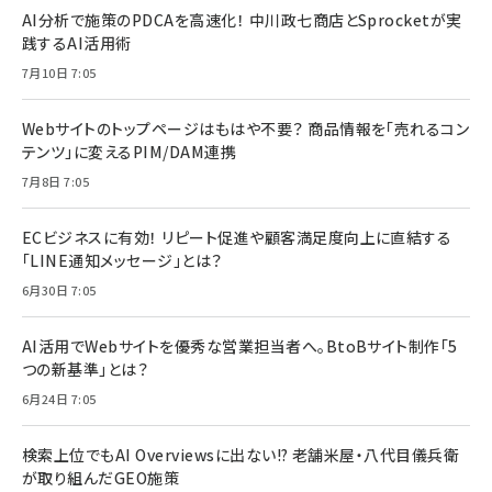
AI分析で施策のPDCAを高速化！ 中川政七商店とSprocketが実
践するAI活用術
7月10日 7:05
Webサイトのトップページはもはや不要？ 商品情報を「売れるコン
テンツ」に変えるPIM/DAM連携
7月8日 7:05
ECビジネスに有効！ リピート促進や顧客満足度向上に直結する
「LINE通知メッセージ」とは？
6月30日 7:05
AI活用でWebサイトを優秀な営業担当者へ。BtoBサイト制作「5
つの新基準」とは？
6月24日 7:05
検索上位でもAI Overviewsに出ない!? 老舗米屋・八代目儀兵衛
が取り組んだGEO施策