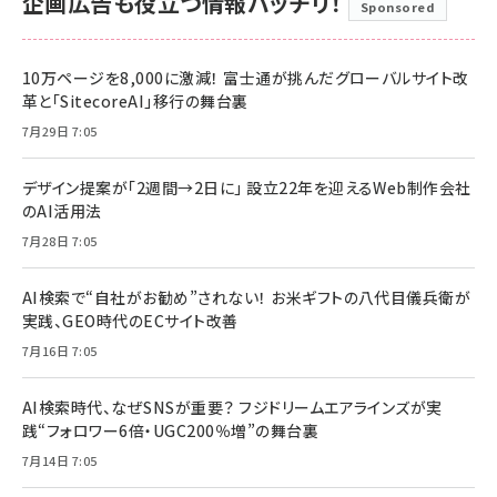
企画広告も役立つ情報バッチリ！
Sponsored
10万ページを8,000に激減！ 富士通が挑んだグローバルサイト改
革と「SitecoreAI」移行の舞台裏
7月29日 7:05
デザイン提案が「2週間→2日に」 設立22年を迎えるWeb制作会社
のAI活用法
7月28日 7:05
AI検索で“自社がお勧め”されない！ お米ギフトの八代目儀兵衛が
実践、GEO時代のECサイト改善
7月16日 7:05
AI検索時代、なぜSNSが重要？ フジドリームエアラインズが実
践“フォロワー6倍・UGC200％増”の舞台裏
7月14日 7:05