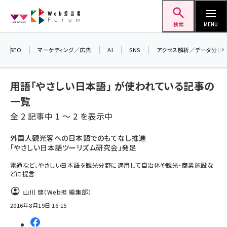
メ
Web担当者Forum
イ
検索
MENU
ン
コ
SEO
マーケティング／広告
AI
SNS
アクセス解析／データ分析
ン
テ
用語「やさしい日本語」 が使われている記事の
ン
一覧
ツ
seo (3536)
全 2 記事中 1 ～ 2 を表示中
に
ai (2818)
移
外国人観光客への日本語でのもてなし推進
「やさしい日本語ツーリズム研究会」発足
動
youtube (2444)
電通など、やさしい日本語を観光分野に適用して自治体や観光・商業施設な
note (2320)
どに提言
セミナー (2313)
山川 健（Web担 編集部）
2016年8月19日 16:15
z世代 (1629)
meo (1279)