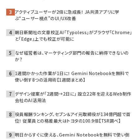
アクティブユーザーが2倍に急成長！ JA共済アプリに学
ぶ“ユーザー視点”のUI/UX改善
朝日新聞社の文章校正AI「Typoless」がブラウザ「Chrome」
と「Edge」上でも校正が可能に
なぜ経営者は、マーケティング部門の報告に納得できないの
か？
1週間かかった作業が1日に！ Gemini Notebookを無料で
使い倒す8つの活用術【1週間まとめ】
デザイン提案が「2週間→2日に」 設立22年を迎えるWeb制作
会社のAI活用法
役員報酬ランキング、セブン＆アイ元取締役が134億円超で首
位！ 従業員との格差最大はトヨタの100.9倍【TSR調べ】
明日からすぐに使える、Gemini Notebookを無料で使い倒