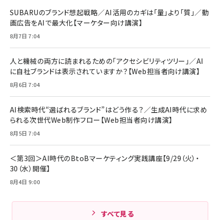
SUBARUのブランド想起戦略／AI活用のカギは「量」より「質」／動
画広告をAIで最大化【マーケター向け講演】
8月7日 7:04
人と機械の両方に読まれるための「アクセシビリティツリー」／AI
に自社ブランドは表示されていますか？【Web担当者向け講演】
8月6日 7:04
AI検索時代“選ばれるブランド”はどう作る？／生成AI時代に求め
られる次世代Web制作フロー【Web担当者向け講演】
8月5日 7:04
＜第3回＞AI時代のBtoBマーケティング実践講座【9/29（火）・
30（水）開催】
8月4日 9:00
すべて見る