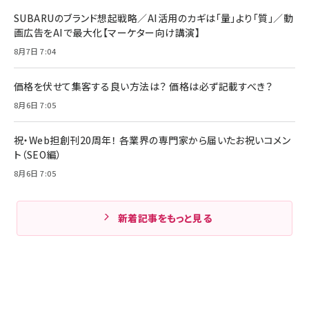
SUBARUのブランド想起戦略／AI活用のカギは「量」より「質」／動
画広告をAIで最大化【マーケター向け講演】
8月7日 7:04
価格を伏せて集客する良い方法は？ 価格は必ず記載すべき？
8月6日 7:05
祝・Web担創刊20周年！ 各業界の専門家から届いたお祝いコメン
ト（SEO編）
8月6日 7:05
新着記事をもっと見る