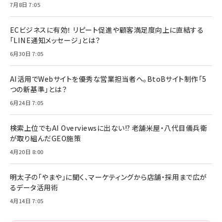
7月8日 7:05
ECビジネスに有効！ リピート促進や顧客満足度向上に直結する
「LINE通知メッセージ」とは？
6月30日 7:05
AI活用でWebサイトを優秀な営業担当者へ。BtoBサイト制作「5
つの新基準」とは？
6月24日 7:05
検索上位でもAI Overviewsに出ない!? 老舗米屋・八代目儀兵衛
が取り組んだGEO施策
4月20日 8:00
明太子の「やまや」に聞く、マーケティングから店舗・採用まで広が
るデータ活用術
4月14日 7:05