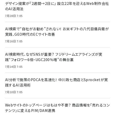
デザイン提案が「2週間→2日に」 設立22年を迎えるWeb制作会社
のAI活用法
7月28日 7:05
AI検索で“自社がお勧め”されない！ お米ギフトの八代目儀兵衛が
実践、GEO時代のECサイト改善
7月16日 7:05
AI検索時代、なぜSNSが重要？ フジドリームエアラインズが実
践“フォロワー6倍・UGC200％増”の舞台裏
7月14日 7:05
AI分析で施策のPDCAを高速化！ 中川政七商店とSprocketが実
践するAI活用術
7月10日 7:05
Webサイトのトップページはもはや不要？ 商品情報を「売れるコン
テンツ」に変えるPIM/DAM連携