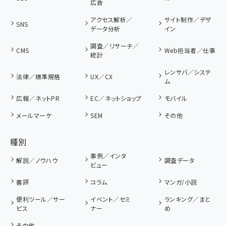
広告
アクセス解析／
サイト制作／デザ
SNS
データ分析
イン
調査／リサーチ／
CMS
Web担当者／仕事
統計
レンサバ／システ
法律／標準規格
UX／CX
ム
広報／ネットPR
EC／ネットショップ
モバイル
メールマーケ
SEM
その他
種別
事例／インタ
解説／ノウハウ
調査データ
ビュー
書評
コラム
マンガ/小説
便利ツール／サー
イベント／セミ
ランキング／まと
ビス
ナー
め
その他