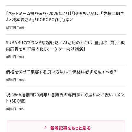
【ネットミーム振り返り・2026年7月】「映画ちいかわ」「佐藤二朗さ
ん・橋本愛さん」「POPOPO終了」など
8月7日 7:05
SUBARUのブランド想起戦略／AI活用のカギは「量」より「質」／動
画広告をAIで最大化【マーケター向け講演】
8月7日 7:04
価格を伏せて集客する良い方法は？ 価格は必ず記載すべき？
8月6日 7:05
祝・Web担創刊20周年！ 各業界の専門家から届いたお祝いコメン
ト（SEO編）
8月6日 7:05
新着記事をもっと見る