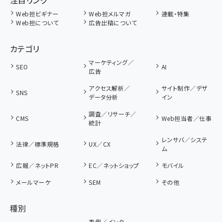
Web担ビギナー
Web担メルマガ
連載・特集
Web担について
広告出稿について
カテゴリ
マーケティング／
SEO
AI
広告
アクセス解析／
サイト制作／デザ
SNS
データ分析
イン
調査／リサーチ／
CMS
Web担当者／仕事
統計
レンサバ／システ
法律／標準規格
UX／CX
ム
広報／ネットPR
EC／ネットショップ
モバイル
メールマーケ
SEM
その他
種別
事例／インタ