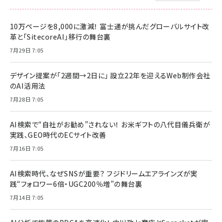
10万ページを8,000に激減！ 富士通が挑んだグローバルサイト改
革と「SitecoreAI」移行の舞台裏
7月29日 7:05
デザイン提案が「2週間→2日に」 設立22年を迎えるWeb制作会社
のAI活用法
7月28日 7:05
AI検索で“自社がお勧め”されない！ お米ギフトの八代目儀兵衛が
実践、GEO時代のECサイト改善
7月16日 7:05
AI検索時代、なぜSNSが重要？ フジドリームエアラインズが実
践“フォロワー6倍・UGC200％増”の舞台裏
7月14日 7:05