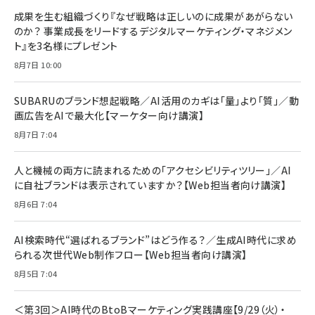
成果を生む組織づくり『なぜ戦略は正しいのに成果があがらない
のか？ 事業成長をリードするデジタルマーケティング・マネジメン
ト』を3名様にプレゼント
8月7日 10:00
SUBARUのブランド想起戦略／AI活用のカギは「量」より「質」／動
画広告をAIで最大化【マーケター向け講演】
8月7日 7:04
人と機械の両方に読まれるための「アクセシビリティツリー」／AI
に自社ブランドは表示されていますか？【Web担当者向け講演】
8月6日 7:04
AI検索時代“選ばれるブランド”はどう作る？／生成AI時代に求め
られる次世代Web制作フロー【Web担当者向け講演】
8月5日 7:04
＜第3回＞AI時代のBtoBマーケティング実践講座【9/29（火）・