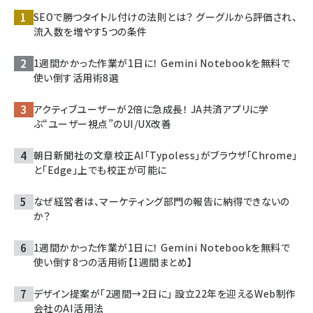
SEOで勝つタイトル付けの法則とは？ グーグルから評価され、
流入数を増やす5つの条件
1週間かかった作業が1日に！ Gemini Notebookを無料で
使い倒す活用術8選
アクティブユーザーが2倍に急成長！ JA共済アプリに学
ぶ“ユーザー視点”のUI/UX改善
朝日新聞社の文章校正AI「Typoless」がブラウザ「Chrome」
と「Edge」上でも校正が可能に
なぜ経営者は、マーケティング部門の報告に納得できないの
か？
1週間かかった作業が1日に！ Gemini Notebookを無料で
使い倒す8つの活用術【1週間まとめ】
デザイン提案が「2週間→2日に」 設立22年を迎えるWeb制作
会社のAI活用法