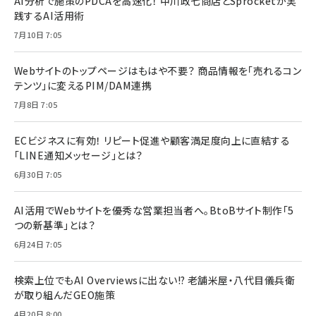
AI分析で施策のPDCAを高速化！ 中川政七商店とSprocketが実
践するAI活用術
7月10日 7:05
Webサイトのトップページはもはや不要？ 商品情報を「売れるコン
テンツ」に変えるPIM/DAM連携
7月8日 7:05
ECビジネスに有効！ リピート促進や顧客満足度向上に直結する
「LINE通知メッセージ」とは？
6月30日 7:05
AI活用でWebサイトを優秀な営業担当者へ。BtoBサイト制作「5
つの新基準」とは？
6月24日 7:05
検索上位でもAI Overviewsに出ない!? 老舗米屋・八代目儀兵衛
が取り組んだGEO施策
4月20日 8:00