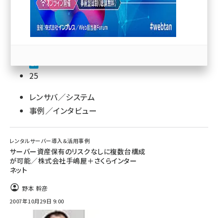
llmo (1167)
25
レンサバ／システム
事例／インタビュー
レンタルサーバー導入＆活用事例
サーバー資産保有のリスクなしに複数台構成
が可能／株式会社手嶋屋＋さくらインター
ネット
野本 幹彦
2007年10月29日 9:00