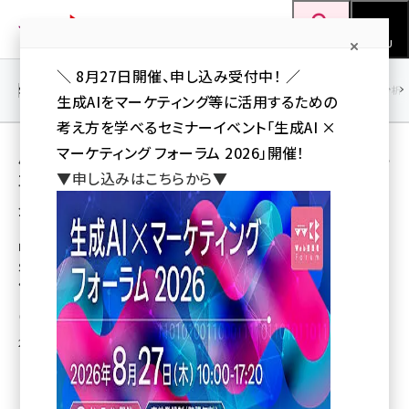
メ
Web担当者Forum
イ
検索
MENU
ン
＼ 8月27日開催、申し込み受付中！ ／
コ
SEO
マーケティング／広告
AI
SNS
アクセス解析／データ分析
生成AIをマーケティング等に活用するための
ン
考え方を学べるセミナーイベント「生成AI ×
テ
用語「さくらインターネット」 が使われている記
マーケティング フォーラム 2026」開催！
ン
▼申し込みはこちらから▼
事の一覧
ツ
seo (3532)
全 5 記事中 1 ～ 5 を表示中
に
ai (2814)
移
レンタルサーバー導入＆活用事例
動
SNSのインフラを支えるサービス／グリー＋さ
youtube (2441)
くらインターネット
note (2317)
野本 幹彦
セミナー (2310)
2006年9月7日 11:22
z世代 (1623)
meo (1277)