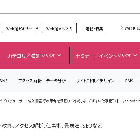
Forum
Web担
Web担ビギナー
Web担メルマガ
連載・特集
カテゴリ／種別
セミナー／イベント
から探す
から探す
SNS
アクセス解析／データ分析
サイト制作／デザイン
CMS
ビプロデューサー・佐久間宣行の思考を深掘り！ 消耗しない“ずるい仕事術” / 【11/7～9オンライン
イト改善、アクセス解析、仕事術、景表法、SEOなど