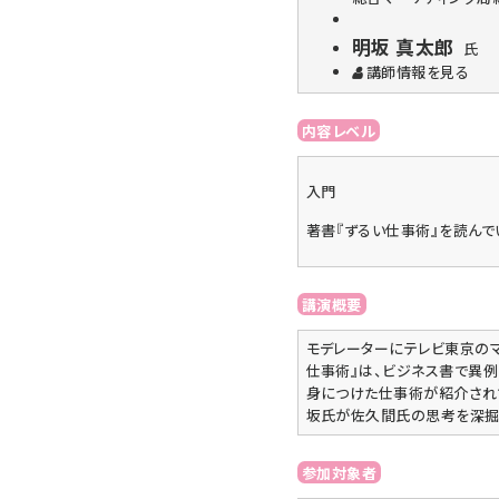
明坂 真太郎
氏
講師情報を見る
内容レベル
入門
著書『ずるい仕事術』を読んで
講演概要
モデレーターにテレビ東京の
仕事術』は、ビジネス書で異例
身につけた仕事術が紹介されて
坂氏が佐久間氏の思考を深掘り
参加対象者