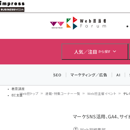
メ
イ
Web担当者
Web担当者
ン
EC担当者
コ
製品導入
ン
企業IT
ソフト開発
テ
人気／注目
から探す
IoT・AI
ン
DCクラウド
研究・調査
ツ
SEO
マーケティング／広告
AI
エネルギー
に
ドローン
移
教育講座
Web担トップ
連載・特集コーナー一覧
Web担主催イベント
テレ
EC支援
動
パ
ン
マーケSNS活用、GA4、サ
く
Web担編集部