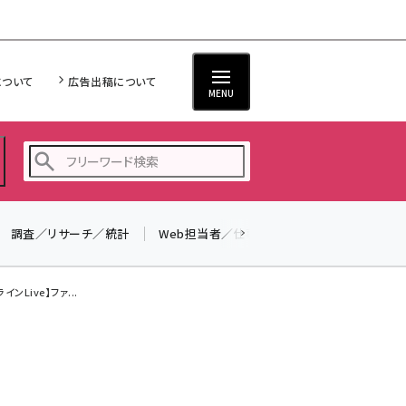
について
広告出稿について
MENU
調査／リサーチ／統計
Web担当者／仕事
法律／標準規格
seo (3536)
ai (2818)
Live】ファ...
youtube (2444)
note (2320)
セミナー (2313)