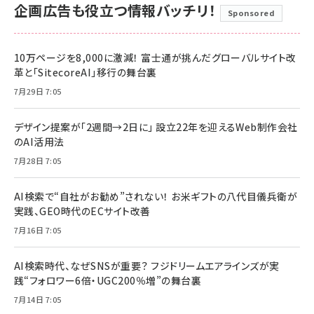
企画広告も役立つ情報バッチリ！
Sponsored
10万ページを8,000に激減！ 富士通が挑んだグローバルサイト改
革と「SitecoreAI」移行の舞台裏
7月29日 7:05
デザイン提案が「2週間→2日に」 設立22年を迎えるWeb制作会社
のAI活用法
7月28日 7:05
AI検索で“自社がお勧め”されない！ お米ギフトの八代目儀兵衛が
実践、GEO時代のECサイト改善
7月16日 7:05
AI検索時代、なぜSNSが重要？ フジドリームエアラインズが実
践“フォロワー6倍・UGC200％増”の舞台裏
7月14日 7:05