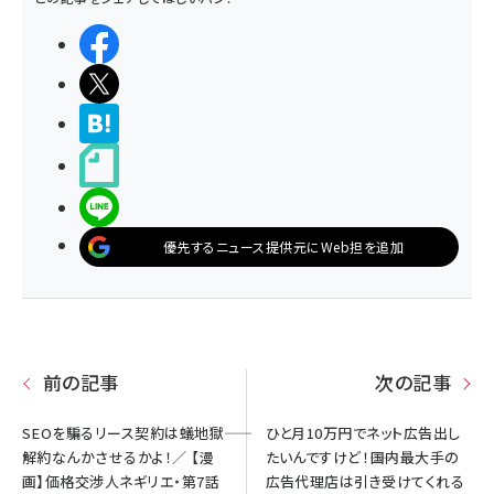
シェアする
ポストする
>ブクマする
noteで書く
LINEで送る
優先するニュース提供元にWeb担を追加
前の記事
次の記事
SEOを騙るリース契約は蟻地獄――
ひと月10万円でネット広告出し
解約なんかさせるかよ！／ 【漫
たいんですけど！――国内最大手の
画】価格交渉人ネギリエ・第7話
広告代理店は引き受けてくれる