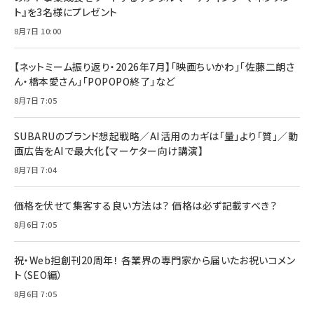
ト』を3名様にプレゼント
8月7日 10:00
【ネットミーム振り返り・2026年7月】「映画ちいかわ」「佐藤二朗さ
ん・橋本愛さん」「POPOPO終了」など
8月7日 7:05
SUBARUのブランド想起戦略／AI活用のカギは「量」より「質」／動
画広告をAIで最大化【マーケター向け講演】
8月7日 7:04
価格を伏せて集客する良い方法は？ 価格は必ず記載すべき？
8月6日 7:05
祝・Web担創刊20周年！ 各業界の専門家から届いたお祝いコメン
ト（SEO編）
8月6日 7:05