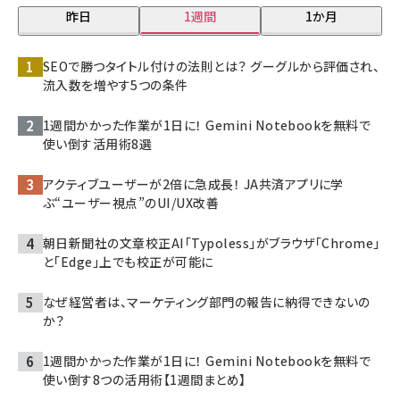
昨日
1週間
1か月
SEOで勝つタイトル付けの法則とは？ グーグルから評価され、
流入数を増やす5つの条件
1週間かかった作業が1日に！ Gemini Notebookを無料で
使い倒す活用術8選
アクティブユーザーが2倍に急成長！ JA共済アプリに学
ぶ“ユーザー視点”のUI/UX改善
朝日新聞社の文章校正AI「Typoless」がブラウザ「Chrome」
と「Edge」上でも校正が可能に
なぜ経営者は、マーケティング部門の報告に納得できないの
か？
1週間かかった作業が1日に！ Gemini Notebookを無料で
使い倒す8つの活用術【1週間まとめ】