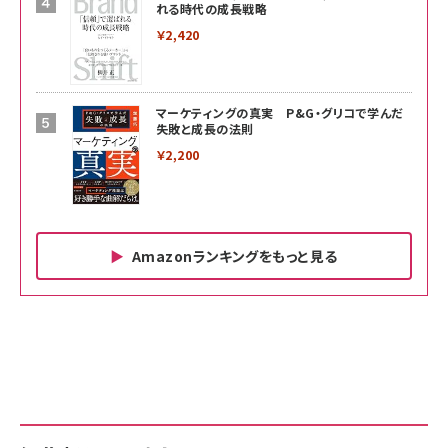
れる時代の成長戦略
￥2,420
マーケティングの真実 P&G・グリコで学んだ
失敗と成長の法則
￥2,200
Amazonランキングをもっと見る
Amazon ビジネス・経済関連書籍 の売れ筋ランキン
Amazon 家電＆カメラ の売れ筋ランキング
Amazon パソコン・周辺機器 の売れ筋ランキング
グ
更新日時：2026/06/26 19:00
更新日時：2026/06/26 19:00
更新日時：2026/06/26 19:00
anan(アンアン)2026/07/01号 No.2501[魅せる
KIOXIA(キオクシア) 旧東芝メモリ microSD
KIOXIA(キオクシア) 旧東芝メモリ microSD
カラダ2026／宮舘涼太]
128GB UHS-I Class10 (最大読出速度
128GB UHS-I Class10 (最大読出速度
100MB/s) Nintendo Switch動作確認済 国内
100MB/s) Nintendo Switch動作確認済 国内
￥880
サポート正規品 メーカー保証5年 KLMEA128G
サポート正規品 メーカー保証5年 KLMEA128G
￥2,680
￥2,680