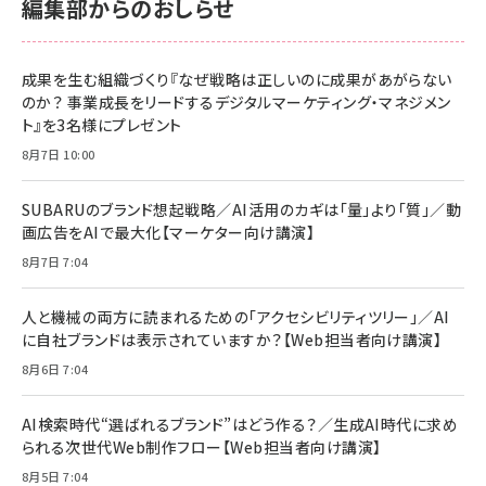
編集部からのおしらせ
anan(アンアン)2026/06/24号 No.2500増刊
スペシャルエディション[王道エンタメの矜持／
NIMASO ガラスフィルム iPhone 17 用 保護フィ
Amazon eギフトカード - Amazonロゴ - クラ
BTS]
ルム 強化ガラス 耐衝撃 高透過率 指紋防止 貼りや
シック
すい ガイド枠付き いPhone17 (6.3インチ) 対応
成果を生む組織づくり『なぜ戦略は正しいのに成果があがらない
￥1,100
￥5,000
2枚セット DSP25F1698
のか？ 事業成長をリードするデジタルマーケティング・マネジメン
￥1,599
ト』を3名様にプレゼント
anan(アンアン)2026/07/08号 No.2502[2026
Anker PowerLine III Flow USB-C & USB-C
年後半、あなたの恋と運命／山田涼介]
【New】Amazon Fire TV Stick HD | 手軽にスト
ケーブル Anker絡まないケーブル 240W 結束バン
8月7日 10:00
リーミングをはじめよう | ストリーミングメディアプ
ド付き USB PD対応 シリコン素材採用 iPhone
￥880
レイヤー
17 / 16 / 15 / Galaxy iPad Pro MacBook
￥1,890
Pro/Air 各種対応 (1.8m ミッドナイトブラック)
SUBARUのブランド想起戦略／AI活用のカギは「量」より「質」／動
￥6,980
画広告をAIで最大化【マーケター向け講演】
ママ投資家が育休中に１億貯めた株式投資
アサヒ飲料 モンスター エナジー 355ml×24本
￥1,870
8月7日 7:04
Anker Soundcore P31i (Bluetooth 6.1) 【完
￥4,192
全ワイヤレスイヤホン/アクティブノイズキャンセリ
ング/マルチポイント接続 / 最大50時間再生 / PSE
人と機械の両方に読まれるための「アクセシビリティツリー」／AI
組織の成果を最大化する ルールのデザイン
技術基準適合】ブラック
￥5,990
サッポロ 生ビール 黒ラベル 350ml 缶 24本 ビー
に自社ブランドは表示されていますか？【Web担当者向け講演】
￥1,980
ル ケース買い【6/30応募〆切! 黒ラベルビヤセラー
8月6日 7:04
キャンペーン】
Anker PowerLine III Flow USB-C & USB-C
ケーブル Anker絡まないケーブル 240W 結束バン
￥4,857
ド付き USB PD対応 シリコン素材採用 iPhone
AI検索時代“選ばれるブランド”はどう作る？／生成AI時代に求め
Amazonランキングをもっと見る
17 / 16 / 15 / Galaxy iPad Pro MacBook
￥1,890
られる次世代Web制作フロー【Web担当者向け講演】
Pro/Air 各種対応 (1.8m ミッドナイトブラック)
Amazonランキングをもっと見る
8月5日 7:04