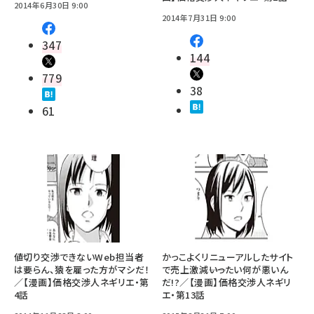
2014年6月30日 9:00
2014年7月31日 9:00
347
144
779
38
61
値切り交渉できないWeb担当者
かっこよくリニューアルしたサイト
は要らん、猿を雇った方がマシだ！
で売上激減――いったい何が悪いん
／【漫画】価格交渉人ネギリエ・第
だ!?／【漫画】価格交渉人ネギリ
4話
エ・第13話