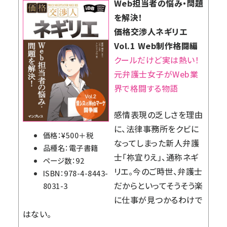
Web担当者の悩み・問題
を解決！
価格交渉人ネギリエ
Vol.1 Web制作格闘編
クールだけど実は熱い！
元弁護士女子がWeb業
界で格闘する物語
感情表現の乏しさを理由
に、法律事務所をクビに
価格：¥500＋税
なってしまった新人弁護
品種名：電子書籍
士「祢宜りえ」、通称ネギ
ページ数：92
リエ。今のご時世、弁護士
ISBN：978-4-8443-
だからといってそうそう楽
8031-3
に仕事が見つかるわけで
はない。