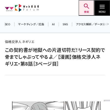
メ
Web担当者Forum
イ
検索
MENU
ン
コ
SEO
マーケティング／広告
AI
SNS
アクセス解析／データ分析
＼ 
ン
生成
テ
価格交渉人 ネギリエ
るセ
ン
この契約書が地獄への片道切符だ！――リース契約で
20
ツ
seo (3536)
骨までしゃぶってやるよ／【漫画】価格交渉人ネ
▼
に
ギリエ・第8話［3ページ目］
ai (2818)
移
動
youtube (2444)
note (2320)
セミナー (2313)
z世代 (1629)
meo (1279)