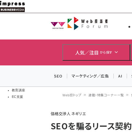
メ
イ
Web担当者
Web担当者
ン
EC担当者
コ
製品導入
ン
企業IT
ソフト開発
テ
人気／注目
から探す
IoT・AI
ン
DCクラウド
研究・調査
ツ
SEO
マーケティング／広告
AI
エネルギー
に
ドローン
移
教育講座
Web担トップ
連載・特集コーナー一覧
EC支援
動
パ
価格交渉人 ネギリエ
ン
SEOを騙るリース契約
く