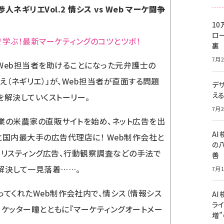
人ネギリエVol.2 情シス vs Web マーケ闘争
10
ロー
で学ぶ！最新マーケティングのコツとツボ！
裏
7月2
Web担当者を助けることになった元弁護士の
りえ（ネギリエ）」が、Web担当者が直面する問題
デ
え
を解決していくストーリー。
7月2
業の米農家の直販サイトを始め、ネット広告を出
A
と国内最大手の広告代理店に！ Web制作会社と
の
、リスティング広告、行動観察調査などの手法で
善
解決して一見落着……。
7月1
ってくれたWeb制作会社内で、情シス（情報シス
AI
ライ
マーケッター瞳とともに『マーケティングオートメー
増