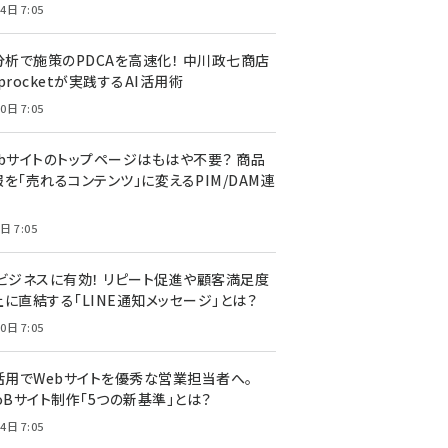
4日 7:05
I分析で施策のPDCAを高速化！ 中川政七商店
procketが実践するAI活用術
0日 7:05
ebサイトのトップページはもはや不要？ 商品
を「売れるコンテンツ」に変えるPIM/DAM連
日 7:05
Cビジネスに有効！ リピート促進や顧客満足度
上に直結する「LINE通知メッセージ」とは？
0日 7:05
I活用でWebサイトを優秀な営業担当者へ。
oBサイト制作「5つの新基準」とは？
4日 7:05