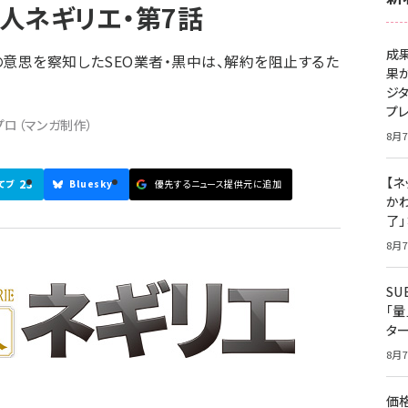
渉人ネギリエ・第7話
成
の意思を察知したSEO業者・黒中は、解約を阻止するた
果
ジ
プ
プロ（マンガ制作）
8月7
【ネ
23
てブ
Bluesky
優先するニュース提供元に追加
かわ
了
8月7
S
「
タ
8月7
価