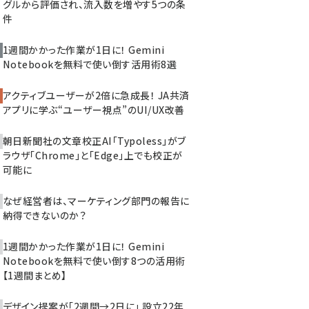
グルから評価され、流入数を増やす5つの条
件
1週間かかった作業が1日に！ Gemini
Notebookを無料で使い倒す活用術8選
アクティブユーザーが2倍に急成長！ JA共済
アプリに学ぶ“ユーザー視点”のUI/UX改善
朝日新聞社の文章校正AI「Typoless」がブ
ラウザ「Chrome」と「Edge」上でも校正が
可能に
なぜ経営者は、マーケティング部門の報告に
納得できないのか？
1週間かかった作業が1日に！ Gemini
Notebookを無料で使い倒す8つの活用術
【1週間まとめ】
デザイン提案が「2週間→2日に」 設立22年