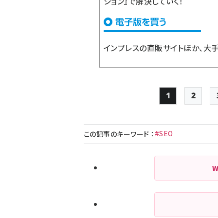
ション』で解決していく！
インプレスの直販サイト
ほか、大
1
2
Page
Page
#SEO
この記事のキーワード
：