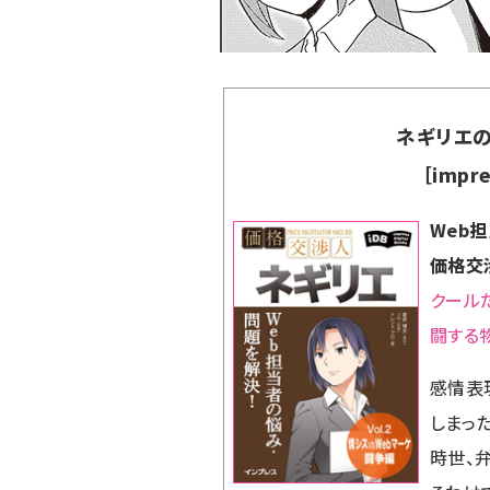
ネギリエの
［impre
Web
価格交渉
クール
闘する
感情表
しまっ
時世、