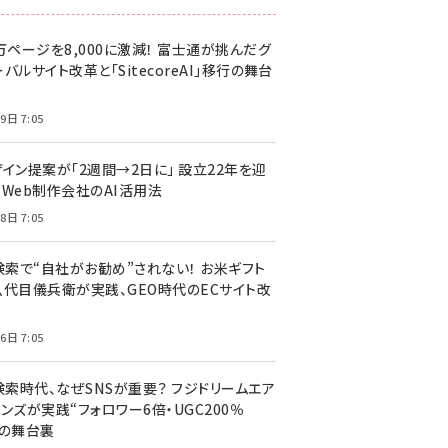
万ページを8,000に激減！ 富士通が挑んだグ
バルサイト改革と「SitecoreAI」移行の舞台
9日 7:05
ザイン提案が「2週間→2日に」 設立22年を迎
るWeb制作会社のAI活用法
8日 7:05
I検索で“自社がお勧め”されない！ お米ギフト
八代目儀兵衛が実践、GEO時代のECサイト改
6日 7:05
検索時代、なぜSNSが重要？ フジドリームエア
ンズが実践“フォロワー6倍・UGC200％
”の舞台裏