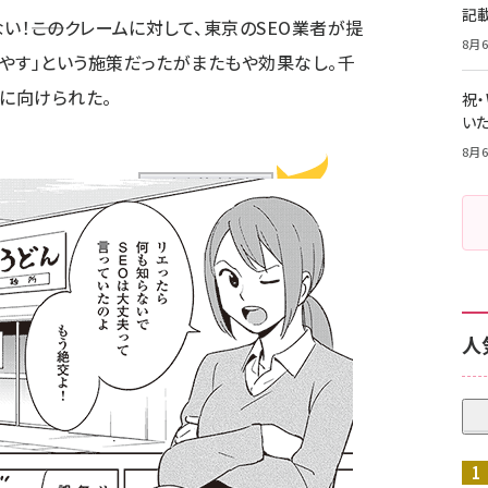
記
い！――このクレームに対して、東京のSEO業者が提
8月6
やす」という施策だったがまたもや効果なし。千
エに向けられた。
祝
いた
8月6
人