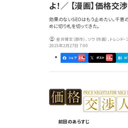
よ！／ 【漫画】価格交
ず
効果のないSEOはもう止めたい。千恵
めに切り札を切ってきた。
星井博文（原作）、ソウ（作画）、トレンド・
2015年2月27日 7:00
241
128
シェア
ポスト
は
前回
のあらすじ