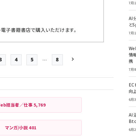
7月1
A
とS
手電子書籍書店で購入いただけます。
7月1
W
情報
…
3
4
5
8
携
Page
Page
Page
最終ページ
次ページ
7月8
ペー
ジ
E
向
送
6月3
り
Web担当者／仕事
5,769
A
Bt
マンガ/小説
401
6月2