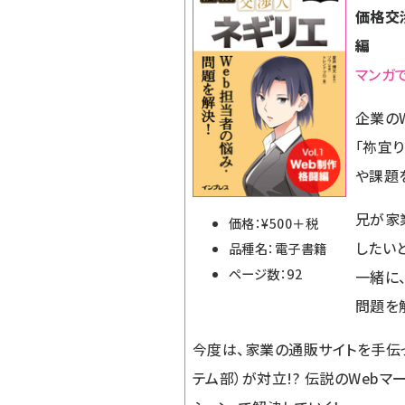
価格交渉
編
マンガ
企業の
「祢宜
や課題
兄が家
価格：¥500＋税
したい
品種名：電子書籍
ページ数：92
一緒に
問題を
今度は、家業の通販サイトを手伝
テム部）が対立!? 伝説のWeb