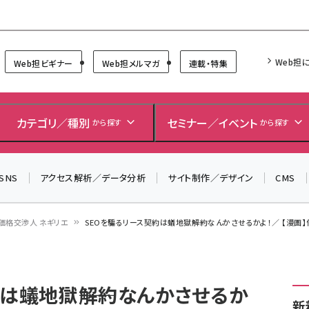
Forum
Web担
Web担ビギナー
Web担メルマガ
連載・特集
カテゴリ／種別
セミナー／イベント
から探す
から探す
SNS
アクセス解析／データ分析
サイト制作／デザイン
CMS
価格交渉人 ネギリエ
SEOを騙るリース契約は蟻地獄――解約なんかさせるかよ！／ 【漫画
は蟻地獄――解約なんかさせるか
新