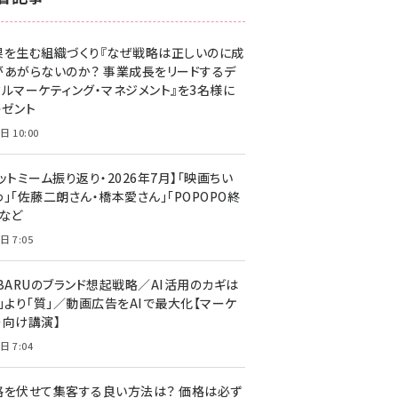
z世代 (1623)
果を生む組織づくり『なぜ戦略は正しいのに成
meo (1277)
があがらないのか？ 事業成長をリードするデ
llmo (1167)
タルマーケティング・マネジメント』を3名様に
レゼント
日 10:00
ットミーム振り返り・2026年7月】「映画ちい
」「佐藤二朗さん・橋本愛さん」「POPOPO終
」など
日 7:05
UBARUのブランド想起戦略／AI活用のカギは
量」より「質」／動画広告をAIで最大化【マーケ
ー向け講演】
日 7:04
格を伏せて集客する良い方法は？ 価格は必ず