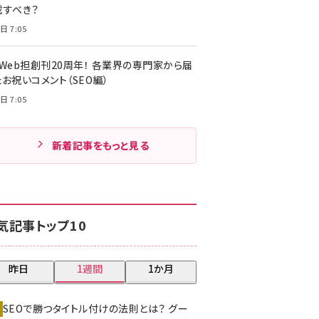
載すべき？
日 7:05
・Web担創刊20周年！ 各業界の専門家から届
お祝いコメント（SEO編）
日 7:05
新着記事をもっと見る
気記事トップ10
昨日
1週間
1か月
SEOで勝つタイトル付けの法則とは？ グー