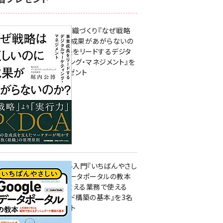
成果を生む組織づくり『なぜ戦略
は正しいのに成果があがらないの
か？ 事業成長をリードするデジタ
ルマーケティング・マネジメント』を
3名様にプレゼント
10:00
無料BIツール入門『いちばんやさし
いGoogleデータポータルの教本
人気講師が教える業務で使える
ダッシュボード構築の基本』を3名
様にプレゼント
7月31日 10:00