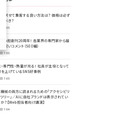
z世代 (1622)
格を伏せて集客する良い方法は？ 価格は必ず
meo (1275)
載すべき？
llmo (1163)
日 7:05
・Web担創刊20周年！ 各業界の専門家から届
お祝いコメント（SEO編）
日 7:05
性・専門性・熱量が光る！ 社員が主役となって
果を上げているSNS好事例
日 7:05
と機械の両方に読まれるための「アクセシビリ
ィツリー」／AIに自社ブランドは表示されてい
すか？【Web担当者向け講演】
日 7:04