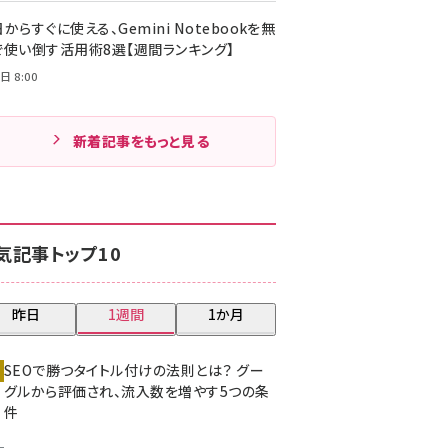
からすぐに使える、Gemini Notebookを無
で使い倒す活用術8選【週間ランキング】
日 8:00
新着記事をもっと見る
気記事トップ10
昨日
1週間
1か月
SEOで勝つタイトル付けの法則とは？ グー
グルから評価され、流入数を増やす5つの条
件