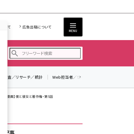
について
広告出稿について
MENU
調査／リサーチ／統計
Web担当者／仕事
法律／標準規格
seo (3524)
ai (2804)
／【漫画】僕と彼女と著作権・第5話
youtube (2431)
note (2312)
セミナー (2306)
着記事