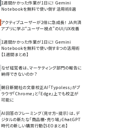
1週間かかった作業が1日に！ Gemini
Notebookを無料で使い倒す活用術8選
アクティブユーザーが2倍に急成長！ JA共済
アプリに学ぶ“ユーザー視点”のUI/UX改善
1週間かかった作業が1日に！ Gemini
Notebookを無料で使い倒す8つの活用術
【1週間まとめ】
なぜ経営者は、マーケティング部門の報告に
納得できないのか？
朝日新聞社の文章校正AI「Typoless」がブ
ラウザ「Chrome」と「Edge」上でも校正が
可能に
AI回答のフレーミング（見せ方・提示）は、デ
ジタルの新たな「商品棚・売り場」――ChatGPT
時代の新しい購買行動【SEOまとめ】