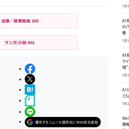
ジ
7月2
送
り
A
法律／標準規格
295
の
善
7月1
マンガ/小説
401
AI
ライ
増
シェアする
7月1
ポストする
>ブクマする
A
とS
noteで書く
7月1
LINEで送る
W
優先するニュース提供元にWeb担を追加
情報