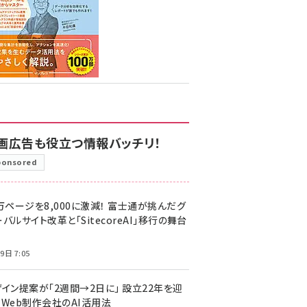
画広告も役立つ情報バッチリ！
ponsored
万ページを8,000に激減！ 富士通が挑んだグ
バルサイト改革と「SitecoreAI」移行の舞台
9日 7:05
ザイン提案が「2週間→2日に」 設立22年を迎
るWeb制作会社のAI活用法