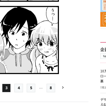
企
S
10
ロー
裏
…
7月2
3
4
5
8
ge
Page
Page
Page
最終ページ
次ページ
デ
ペー
え