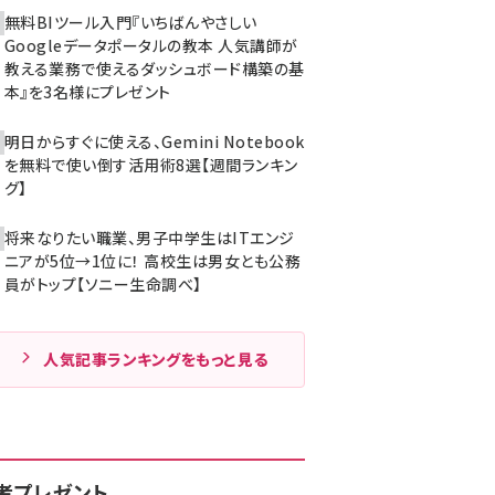
無料BIツール入門『いちばんやさしい
Googleデータポータルの教本 人気講師が
教える業務で使えるダッシュボード構築の基
本』を3名様にプレゼント
明日からすぐに使える、Gemini Notebook
を無料で使い倒す活用術8選【週間ランキン
グ】
将来なりたい職業、男子中学生はITエンジ
ニアが5位→1位に！ 高校生は男女とも公務
員がトップ【ソニー生命調べ】
人気記事ランキングをもっと見る
者プレゼント