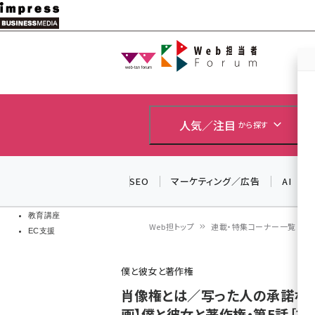
メ
イ
Web担当者
Web担当者
ン
EC担当者
コ
製品導入
ン
企業IT
ソフト開発
テ
人気／注目
から探す
IoT・AI
ン
DCクラウド
研究・調査
ツ
SEO
マーケティング／広告
AI
エネルギー
に
ドローン
移
教育講座
Web担トップ
連載・特集コーナー一覧
EC支援
動
パ
僕と彼女と著作権
ン
肖像権とは／写った人の承諾な
く
画】僕と彼女と著作権・第5話［3