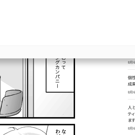
価
記
8月6
祝
いた
8月6
個
成
8月6
人
テ
ま
8月6