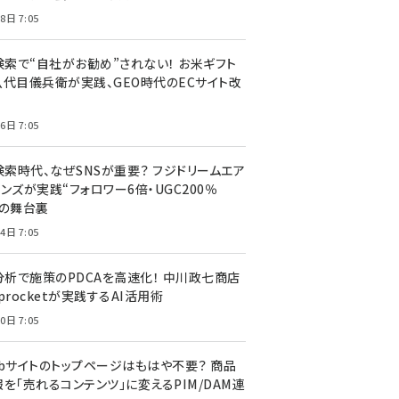
8日 7:05
I検索で“自社がお勧め”されない！ お米ギフト
八代目儀兵衛が実践、GEO時代のECサイト改
6日 7:05
検索時代、なぜSNSが重要？ フジドリームエア
ンズが実践“フォロワー6倍・UGC200％
”の舞台裏
4日 7:05
I分析で施策のPDCAを高速化！ 中川政七商店
procketが実践するAI活用術
0日 7:05
ebサイトのトップページはもはや不要？ 商品
を「売れるコンテンツ」に変えるPIM/DAM連