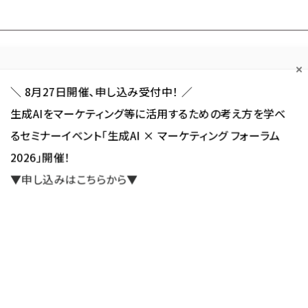
Forum
Web担
Web担ビギナー
Web担メルマガ
連載・特集
＼ 8月27日開催、申し込み受付中！ ／
生成AIをマーケティング等に活用するための考え方を学べ
カテゴリ／種別
セミナー／イベント
から探す
から探す
るセミナーイベント「生成AI × マーケティング フォーラム
2026」開催！
SNS
アクセス解析／データ分析
サイト制作／デザイン
CMS
▼申し込みはこちらから▼
僕と彼女と著作権
肖像権とは／写った人の承諾なく撮った写真は肖像権侵害になるの？
く撮った写真は肖像権侵害になるの？／【漫
新
ページ目］