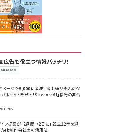
画広告も役立つ情報バッチリ！
ponsored
万ページを8,000に激減！ 富士通が挑んだグ
バルサイト改革と「SitecoreAI」移行の舞台
9日 7:05
ザイン提案が「2週間→2日に」 設立22年を迎
るWeb制作会社のAI活用法