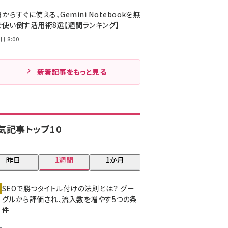
からすぐに使える、Gemini Notebookを無
で使い倒す活用術8選【週間ランキング】
日 8:00
新着記事をもっと見る
気記事トップ10
昨日
1週間
1か月
SEOで勝つタイトル付けの法則とは？ グー
グルから評価され、流入数を増やす5つの条
件