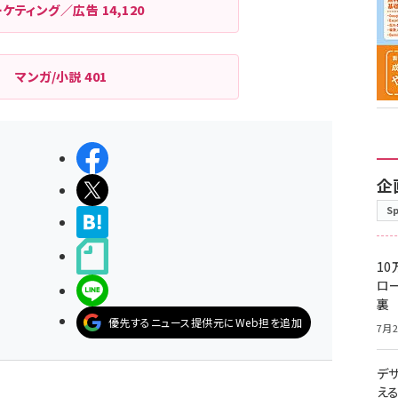
ジ
ーケティング／広告
14,120
送
り
マンガ/小説
401
シェアする
企
ポストする
S
>ブクマする
noteで書く
10
ロー
LINEで送る
裏
優先するニュース提供元にWeb担を追加
7月2
デ
え