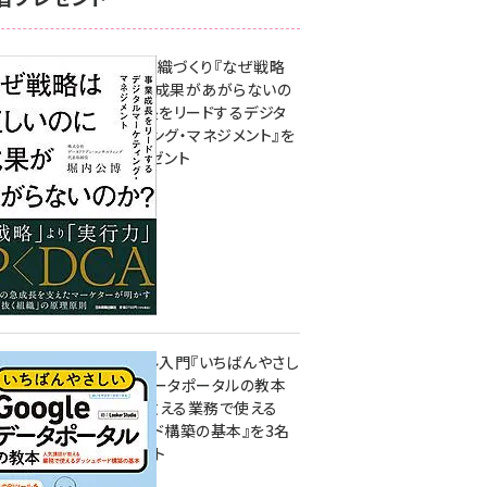
成果を生む組織づくり『なぜ戦略
は正しいのに成果があがらないの
か？ 事業成長をリードするデジタ
ルマーケティング・マネジメント』を
3名様にプレゼント
10:00
無料BIツール入門『いちばんやさし
いGoogleデータポータルの教本
人気講師が教える業務で使える
ダッシュボード構築の基本』を3名
様にプレゼント
7月31日 10:00