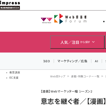
メ
イ
Web担当者
Web担当者
ン
EC担当者
コ
製品導入
ン
企業IT
ソフト開発
テ
人気／注目
から探す
IoT・AI
ン
DCクラウド
研究・調査
ツ
SEO
マーケティング／広告
AI
エネルギー
に
ドローン
移
教育講座
Web担トップ
連載・特集コーナー一覧
EC支援
動
パ
【漫画】Webマーケッター瞳 シーズン2
ン
意志を継ぐ者／【漫画
く