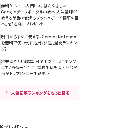
無料BIツール入門『いちばんやさしい
Googleデータポータルの教本 人気講師が
教える業務で使えるダッシュボード構築の基
本』を3名様にプレゼント
明日からすぐに使える、Gemini Notebook
を無料で使い倒す活用術8選【週間ランキン
グ】
将来なりたい職業、男子中学生はITエンジ
ニアが5位→1位に！ 高校生は男女とも公務
員がトップ【ソニー生命調べ】
人気記事ランキングをもっと見る
者プレゼント