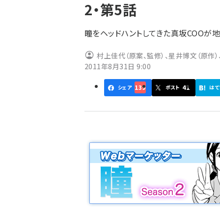
2・第5話
ず
瞳をヘッドハントしてきた真坂COOが地
村上佳代（原案、監修）、星井博文（原作）、
2011年8月31日 9:00
139
41
シェア
ポスト
はて