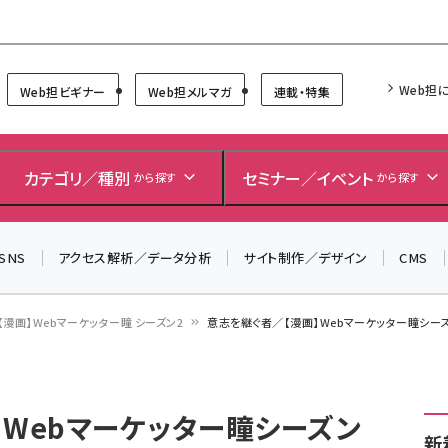
Forum
Web担
Web担ビギナー
Web担メルマガ
連載・特集
カテゴリ／種別
セミナー／イベント
から探す
から探す
SNS
アクセス解析／データ分析
サイト制作／デザイン
CMS
【漫画】Webマーケッター瞳 シーズン2
意志を継ぐ者／【漫画】Webマーケッター瞳シーズ
】Webマーケッター瞳シーズン
新