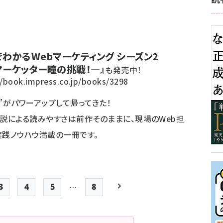
でわかるWebマーケティング シーズン2
マーケッター瞳の挑戦！―』
も発売中！
//book.impress.co.jp/books/3298
”がパワーアップして帰ってきた！
説による読みやすさは前作そのままに、現場のWeb担
実践ノウハウ満載の一冊です。
…
3
4
5
8
Page
Page
Page
最終ページ
次ページ
ペー