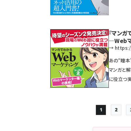
『マンガ
―Web
→
https:
あの“瞳本
マンガと解
に役立つ
1
2
Page
Page