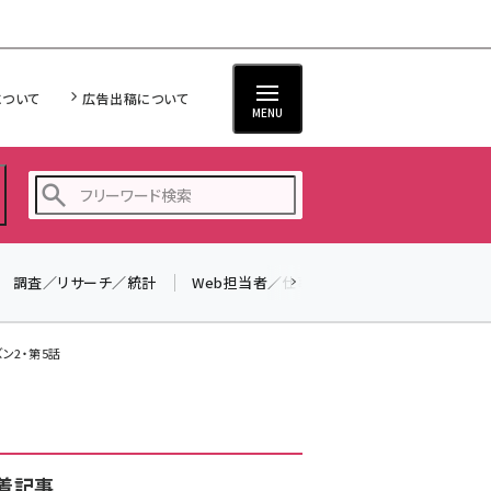
について
広告出稿について
MENU
調査／リサーチ／統計
Web担当者／仕事
法律／標準規格
seo (3523)
ai (2804)
ン2・第5話
youtube (2429)
note (2312)
セミナー (2303)
着記事