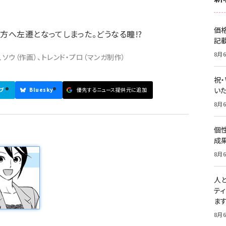
価
方へ左遷となってしまった。どうなる瞳!?
記
8月6
ソウ（作画）、トレンド・プロ（マンガ制作）
祝
いた
ブ
Bluesky
優先するニュース提供元に追加
8月6
個
成
8月6
人
テ
ま
8月6