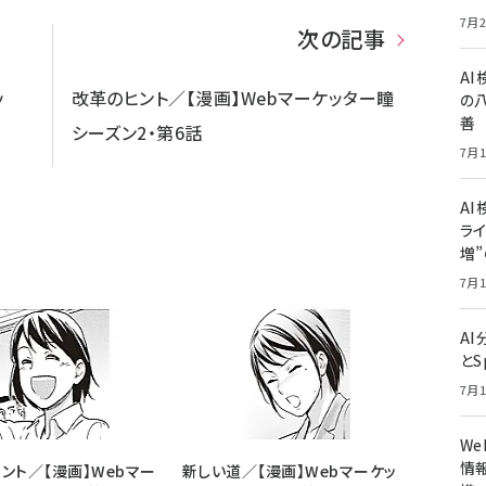
7月2
次の記事
A
ッ
改革のヒント／【漫画】Webマーケッター瞳
の
善
シーズン2・第6話
7月1
AI
ライ
増
7月1
A
とS
7月1
W
情報
ント／【漫画】Webマー
新しい道／【漫画】Webマーケッ