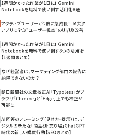
1週間かかった作業が1日に！ Gemini
Notebookを無料で使い倒す活用術8選
アクティブユーザーが2倍に急成長！ JA共済
アプリに学ぶ“ユーザー視点”のUI/UX改善
1週間かかった作業が1日に！ Gemini
Notebookを無料で使い倒す8つの活用術
【1週間まとめ】
なぜ経営者は、マーケティング部門の報告に
納得できないのか？
朝日新聞社の文章校正AI「Typoless」がブ
ラウザ「Chrome」と「Edge」上でも校正が
可能に
AI回答のフレーミング（見せ方・提示）は、デ
ジタルの新たな「商品棚・売り場」――ChatGPT
時代の新しい購買行動【SEOまとめ】