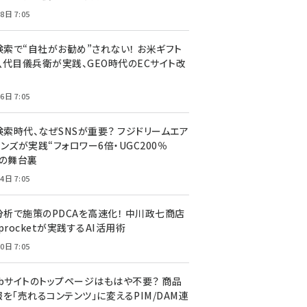
8日 7:05
I検索で“自社がお勧め”されない！ お米ギフト
八代目儀兵衛が実践、GEO時代のECサイト改
6日 7:05
検索時代、なぜSNSが重要？ フジドリームエア
ンズが実践“フォロワー6倍・UGC200％
”の舞台裏
4日 7:05
I分析で施策のPDCAを高速化！ 中川政七商店
procketが実践するAI活用術
0日 7:05
ebサイトのトップページはもはや不要？ 商品
を「売れるコンテンツ」に変えるPIM/DAM連