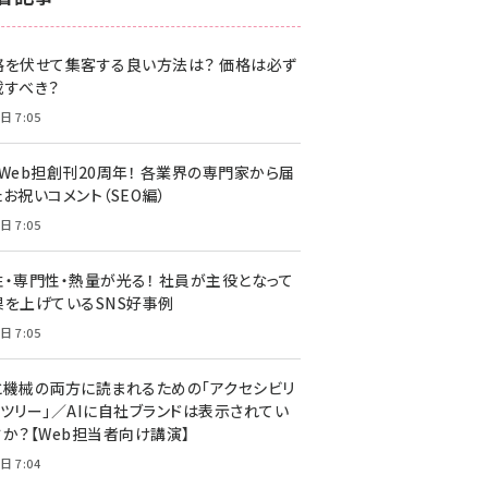
z世代 (1622)
格を伏せて集客する良い方法は？ 価格は必ず
meo (1275)
載すべき？
llmo (1161)
日 7:05
・Web担創刊20周年！ 各業界の専門家から届
お祝いコメント（SEO編）
日 7:05
性・専門性・熱量が光る！ 社員が主役となって
果を上げているSNS好事例
日 7:05
と機械の両方に読まれるための「アクセシビリ
ィツリー」／AIに自社ブランドは表示されてい
すか？【Web担当者向け講演】
日 7:04