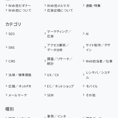
Web担ビギナー
Web担メルマガ
連載・特集
Web担について
広告出稿について
カテゴリ
マーケティング／
SEO
AI
広告
アクセス解析／
サイト制作／デザ
SNS
データ分析
イン
調査／リサーチ／
CMS
Web担当者／仕事
統計
レンサバ／システ
法律／標準規格
UX／CX
ム
広報／ネットPR
EC／ネットショップ
モバイル
メールマーケ
SEM
その他
種別
事例／インタ