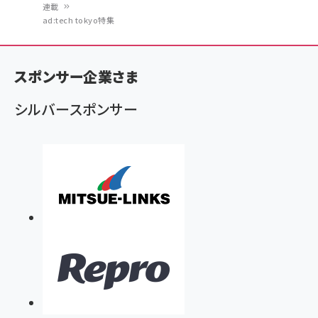
パ
連載
ad:tech tokyo特集
ン
く
ず
スポンサー企業さま
シルバースポンサー