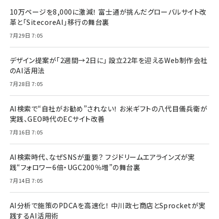
10万ページを8,000に激減！ 富士通が挑んだグローバルサイト改
革と「SitecoreAI」移行の舞台裏
7月29日 7:05
デザイン提案が「2週間→2日に」 設立22年を迎えるWeb制作会社
のAI活用法
7月28日 7:05
AI検索で“自社がお勧め”されない！ お米ギフトの八代目儀兵衛が
実践、GEO時代のECサイト改善
7月16日 7:05
AI検索時代、なぜSNSが重要？ フジドリームエアラインズが実
践“フォロワー6倍・UGC200％増”の舞台裏
7月14日 7:05
AI分析で施策のPDCAを高速化！ 中川政七商店とSprocketが実
践するAI活用術