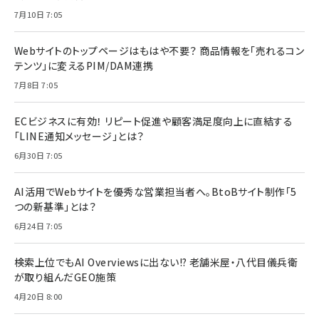
7月10日 7:05
Webサイトのトップページはもはや不要？ 商品情報を「売れるコン
テンツ」に変えるPIM/DAM連携
7月8日 7:05
ECビジネスに有効！ リピート促進や顧客満足度向上に直結する
「LINE通知メッセージ」とは？
6月30日 7:05
AI活用でWebサイトを優秀な営業担当者へ。BtoBサイト制作「5
つの新基準」とは？
6月24日 7:05
検索上位でもAI Overviewsに出ない!? 老舗米屋・八代目儀兵衛
が取り組んだGEO施策
4月20日 8:00