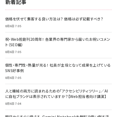
新着記事
価格を伏せて集客する良い方法は？ 価格は必ず記載すべき？
8月6日 7:05
祝・Web担創刊20周年！ 各業界の専門家から届いたお祝いコメン
ト（SEO編）
8月6日 7:05
個性・専門性・熱量が光る！ 社員が主役となって成果を上げている
SNS好事例
8月6日 7:05
人と機械の両方に読まれるための「アクセシビリティツリー」／AI
に自社ブランドは表示されていますか？【Web担当者向け講演】
8月6日 7:04
明日からすぐに使える、Gemini Notebookを無料で使い倒す活