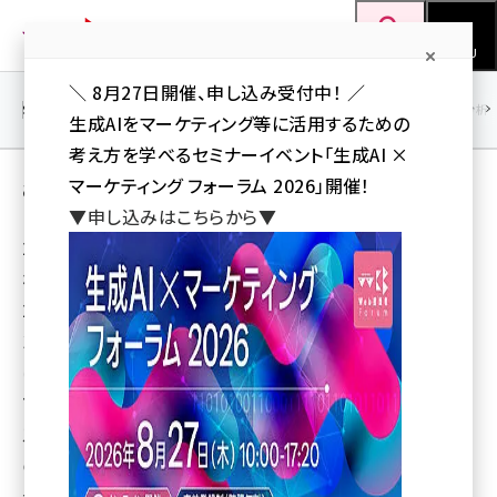
メ
Web担当者Forum
イ
検索
MENU
ン
＼ 8月27日開催、申し込み受付中！ ／
コ
SEO
マーケティング／広告
AI
SNS
アクセス解析／データ分析
生成AIをマーケティング等に活用するための
ン
考え方を学べるセミナーイベント「生成AI ×
テ
ad:tech tokyo 2013 レポート by Yahoo!
マーケティング フォーラム 2026」開催！
ン
▼申し込みはこちらから▼
ツ
2013年9月18・19日開催さ
seo (3526)
に
れた「ad:tech tokyo
ai (2807)
移
2013」。キーノートセッショ
動
youtube (2434)
ンや各公式セッション以外
にも数多くのワークショッ
note (2312)
プやブースが開催されました。会場に行かれた方も時間や
セミナー (2307)
スケジュールの関係で見逃したセッションなども多かった
z世代 (1622)
のではないでしょうか。ad tech:tokyo 2013でヤフー株式
会社からスピーカーが登壇したセッションについてレポー
meo (1275)