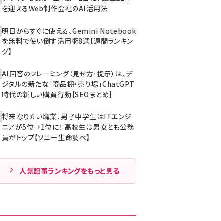
を迎えるWeb制作会社のAI活用法
明日からすぐに使える、Gemini Notebook
を無料で使い倒す活用術8選【週間ランキン
グ】
AI回答のフレーミング（見せ方・提示）は、デ
ジタルの新たな「商品棚・売り場」――ChatGPT
時代の新しい購買行動【SEOまとめ】
将来なりたい職業、男子中学生はITエンジ
ニアが5位→1位に！ 高校生は男女とも公務
員がトップ【ソニー生命調べ】
人気記事ランキングをもっと見る