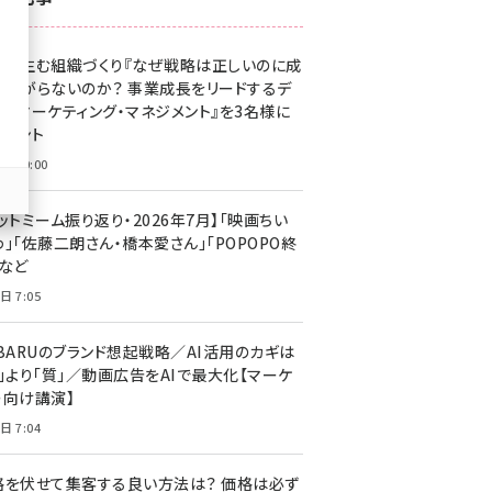
z世代 (1623)
果を生む組織づくり『なぜ戦略は正しいのに成
meo (1277)
があがらないのか？ 事業成長をリードするデ
llmo (1166)
タルマーケティング・マネジメント』を3名様に
レゼント
日 10:00
ットミーム振り返り・2026年7月】「映画ちい
」「佐藤二朗さん・橋本愛さん」「POPOPO終
」など
日 7:05
UBARUのブランド想起戦略／AI活用のカギは
量」より「質」／動画広告をAIで最大化【マーケ
ー向け講演】
日 7:04
格を伏せて集客する良い方法は？ 価格は必ず