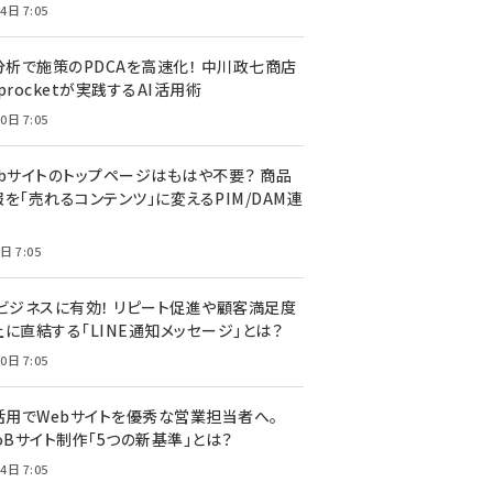
4日 7:05
I分析で施策のPDCAを高速化！ 中川政七商店
procketが実践するAI活用術
0日 7:05
ebサイトのトップページはもはや不要？ 商品
を「売れるコンテンツ」に変えるPIM/DAM連
日 7:05
Cビジネスに有効！ リピート促進や顧客満足度
上に直結する「LINE通知メッセージ」とは？
0日 7:05
I活用でWebサイトを優秀な営業担当者へ。
oBサイト制作「5つの新基準」とは？
4日 7:05