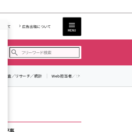
について
広告出稿について
MENU
調査／リサーチ／統計
Web担当者／仕事
法律／標準規格
seo (3528)
ai (2811)
youtube (2439)
note (2315)
セミナー (2308)
着記事