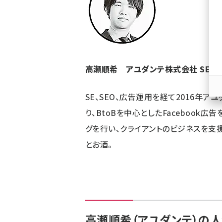
ず
高瀬順希 アユダンテ株式会社 SEM
SE、SEO、広告運用を経て2016年
り、BtoBを中心としたFacebook
グを行い、クライアントのビジネスを支
とお酒。
高瀬順希（アユダンテ）の人