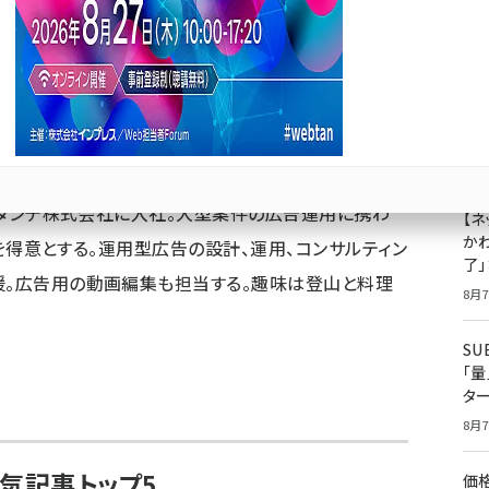
成
果
ジ
プ
コンサルタント
8月7
アユダンテ株式会社に入社。大型案件の広告運用に携わ
【ネ
かわ
広告を得意とする。運用型広告の設計、運用、コンサルティン
了
援。広告用の動画編集も担当する。趣味は登山と料理
8月7
S
「
タ
8月7
気記事トップ5
価