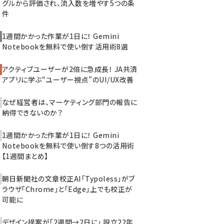
グルから評価され、流入数を増やす5つの条
件
1週間かかった作業が1日に！ Gemini
Notebookを無料で使い倒す活用術8選
アクティブユーザーが2倍に急成長！ JA共済
アプリに学ぶ“ユーザー視点”のUI/UX改善
なぜ経営者は、マーケティング部門の報告に
納得できないのか？
1週間かかった作業が1日に！ Gemini
Notebookを無料で使い倒す8つの活用術
【1週間まとめ】
朝日新聞社の文章校正AI「Typoless」がブ
ラウザ「Chrome」と「Edge」上でも校正が
可能に
デザイン提案が「2週間→2日に」 設立22年