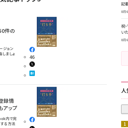
記
8月6
祝
50件の
いた
8月6
ージョン
指しましょ
46
人
 登録情
もアップ
ook内で完
得する方法