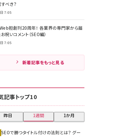
載すべき？
日 7:05
・Web担創刊20周年！ 各業界の専門家から届
お祝いコメント（SEO編）
日 7:05
新着記事をもっと見る
気記事トップ10
昨日
1週間
1か月
SEOで勝つタイトル付けの法則とは？ グー