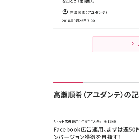
を知ろう（第8回）。
高瀬順希（アユダンテ）
2018年9月26日 7:00
高瀬順希（アユダンテ）の記
『ネット広告運用“打ち手”大全』（全11回）
Facebook広告運用、まずは週50
ンバージョン獲得を目指す！