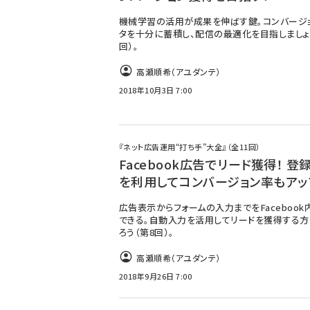
機械学習の活用が成果を伸ばす鍵。コンバージ
タを十分に蓄積し、配信の最適化を目指しましょ
回）。
高瀬順希（アユダンテ）
2018年10月3日 7:00
『ネット広告運用“打ち手”大全』（全11回）
Facebook広告でリード獲得！ 登
を利用してコンバージョン率もアッ
広告表示からフォームの入力までをFacebook
できる。自動入力を活用してリードを獲得する
ろう（第8回）。
高瀬順希（アユダンテ）
2018年9月26日 7:00