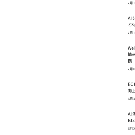
7月1
A
とS
7月1
W
情報
携
7月8
E
向
6月3
A
Bt
6月2