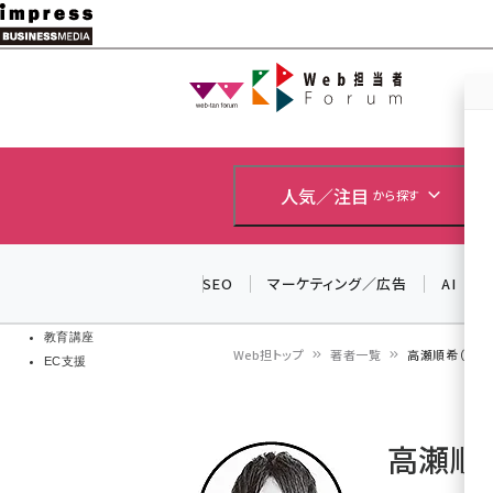
メ
イ
Web担当者
Web担当者
ン
EC担当者
コ
製品導入
ン
企業IT
ソフト開発
テ
人気／注目
から探す
IoT・AI
ン
DCクラウド
研究・調査
ツ
SEO
マーケティング／広告
AI
エネルギー
に
ドローン
移
教育講座
Web担トップ
著者一覧
高瀬順希（アユ
EC支援
動
パ
ン
高瀬順
く