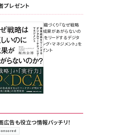
者プレゼント
成果を生む組織づくり『なぜ戦略
は正しいのに成果があがらないの
か？ 事業成長をリードするデジタ
ルマーケティング・マネジメント』を
3名様にプレゼント
8月7日 10:00
画広告も役立つ情報バッチリ！
ponsored