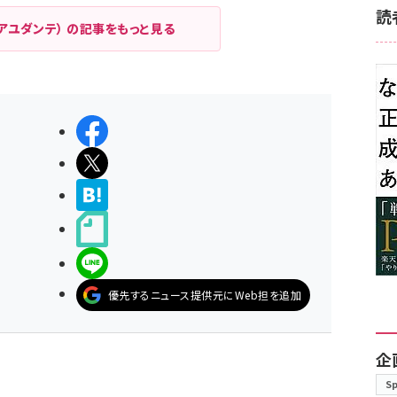
読
アユダンテ） の記事をもっと見る
シェアする
ポストする
>ブクマする
noteで書く
LINEで送る
優先するニュース提供元にWeb担を追加
企
S