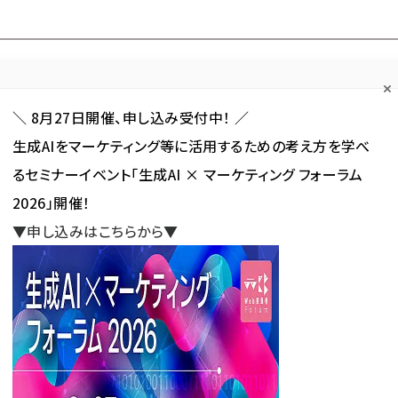
Forum
Web担
Web担ビギナー
Web担メルマガ
連載・特集
＼ 8月27日開催、申し込み受付中！ ／
生成AIをマーケティング等に活用するための考え方を学べ
カテゴリ／種別
セミナー／イベント
から探す
から探す
るセミナーイベント「生成AI × マーケティング フォーラム
2026」開催！
SNS
アクセス解析／データ分析
サイト制作／デザイン
CMS
▼申し込みはこちらから▼
ダンテ）
希（アユダンテ）
新