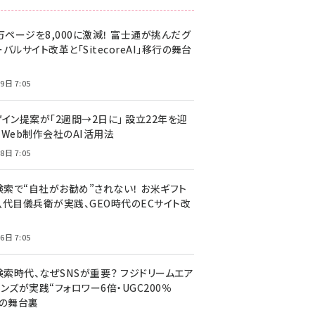
万ページを8,000に激減！ 富士通が挑んだグ
バルサイト改革と「SitecoreAI」移行の舞台
9日 7:05
ザイン提案が「2週間→2日に」 設立22年を迎
るWeb制作会社のAI活用法
8日 7:05
I検索で“自社がお勧め”されない！ お米ギフト
八代目儀兵衛が実践、GEO時代のECサイト改
6日 7:05
検索時代、なぜSNSが重要？ フジドリームエア
ンズが実践“フォロワー6倍・UGC200％
”の舞台裏