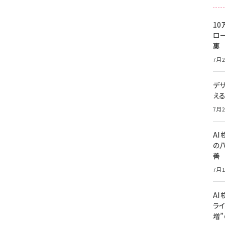
10
ロー
裏
7月2
デ
え
7月2
A
の
善
7月1
AI
ライ
増