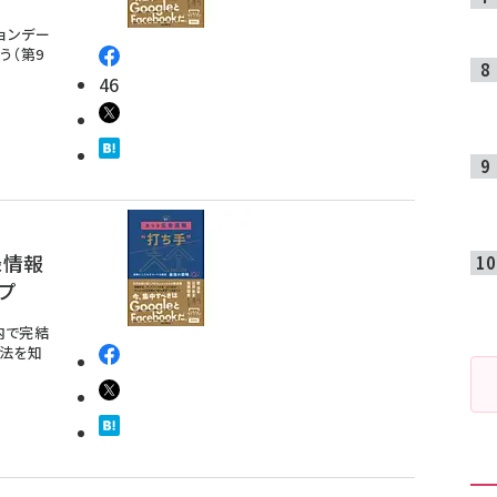
ョンデー
う（第9
46
録情報
プ
内で完結
方法を知