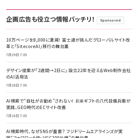
企画広告も役立つ情報バッチリ！
Sponsored
10万ページを8,000に激減！ 富士通が挑んだグローバルサイト改
革と「SitecoreAI」移行の舞台裏
7月29日 7:05
デザイン提案が「2週間→2日に」 設立22年を迎えるWeb制作会社
のAI活用法
7月28日 7:05
AI検索で“自社がお勧め”されない！ お米ギフトの八代目儀兵衛が
実践、GEO時代のECサイト改善
7月16日 7:05
AI検索時代、なぜSNSが重要？ フジドリームエアラインズが実
践“フォロワー6倍・UGC200％増”の舞台裏