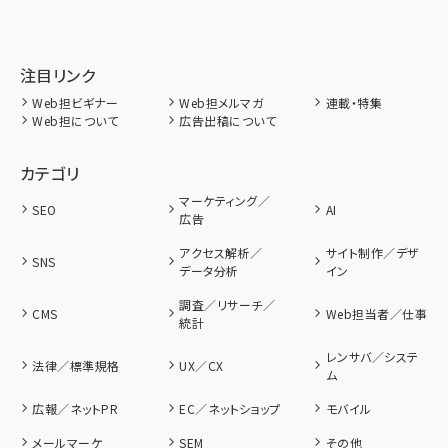
注目リンク
Web担ビギナー
Web担メルマガ
連載・特集
Web担について
広告出稿について
カテゴリ
マーケティング／
SEO
AI
広告
アクセス解析／
サイト制作／デザ
SNS
データ分析
イン
調査／リサーチ／
CMS
Web担当者／仕事
統計
レンサバ／システ
法律／標準規格
UX／CX
ム
広報／ネットPR
EC／ネットショップ
モバイル
メールマーケ
SEM
その他