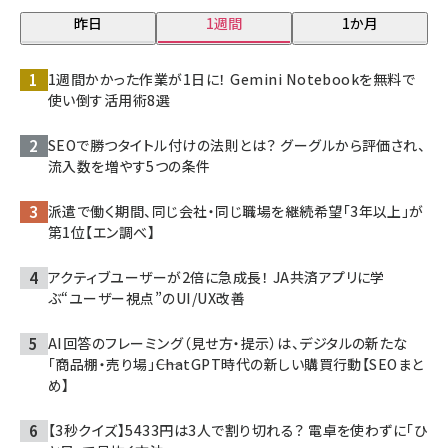
昨日
1週間
1か月
1週間かかった作業が1日に！ Gemini Notebookを無料で
使い倒す活用術8選
SEOで勝つタイトル付けの法則とは？ グーグルから評価され、
流入数を増やす5つの条件
派遣で働く期間、同じ会社・同じ職場を継続希望「3年以上」が
第1位【エン調べ】
アクティブユーザーが2倍に急成長！ JA共済アプリに学
ぶ“ユーザー視点”のUI/UX改善
AI回答のフレーミング（見せ方・提示）は、デジタルの新たな
「商品棚・売り場」――ChatGPT時代の新しい購買行動【SEOまと
め】
【3秒クイズ】5433円は3人で割り切れる？ 電卓を使わずに「ひ