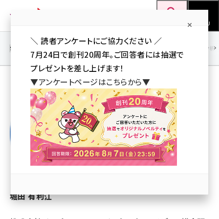
メ
Web担当者Forum
イ
検索
MENU
ン
＼ 読者アンケートにご協力ください ／
コ
SEO
マーケティング／広告
AI
SNS
アクセス解析／データ分析
7月24日で創刊20周年。ご回答者には抽選で
ン
プレゼントを差し上げます！
テ
▼アンケートページはこちらから▼
ン
堀田 有利江 (Yurie Horita)
ツ
seo (3523)
に
ai (2804)
移
動
youtube (2429)
note (2312)
セミナー (2303)
堀田 有利江
z世代 (1622)
meo (1275)