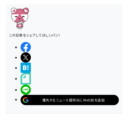
この記事をシェアしてほしいパン！
シェアする
ポストする
>ブクマする
noteで書く
LINEで送る
優先するニュース提供元にWeb担を追加