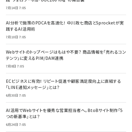
7月14日 7:05
AI分析で施策のPDCAを高速化！ 中川政七商店とSprocketが実
践するAI活用術
7月10日 7:05
Webサイトのトップページはもはや不要？ 商品情報を「売れるコン
テンツ」に変えるPIM/DAM連携
7月8日 7:05
ECビジネスに有効！ リピート促進や顧客満足度向上に直結する
「LINE通知メッセージ」とは？
6月30日 7:05
AI活用でWebサイトを優秀な営業担当者へ。BtoBサイト制作「5
つの新基準」とは？
6月24日 7:05