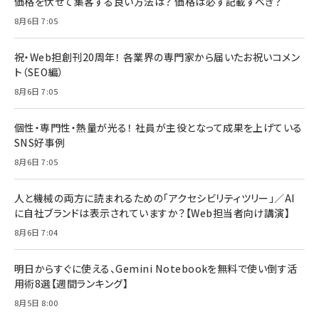
価格を伏せて集客する良い方法は？ 価格は必ず記載すべき？
8月6日 7:05
祝・Web担創刊20周年！ 各業界の専門家から届いたお祝いコメン
ト（SEO編）
8月6日 7:05
個性・専門性・熱量が光る！ 社員が主役となって成果を上げている
SNS好事例
8月6日 7:05
人と機械の両方に読まれるための「アクセシビリティツリー」／AI
に自社ブランドは表示されていますか？【Web担当者向け講演】
8月6日 7:04
明日からすぐに使える、Gemini Notebookを無料で使い倒す活
用術8選【週間ランキング】
8月5日 8:00