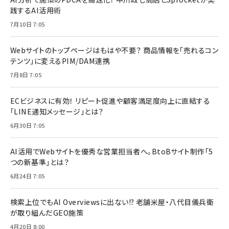
践するAI活用術
7月10日 7:05
Webサイトのトップページはもはや不要？ 商品情報を「売れるコン
テンツ」に変えるPIM/DAM連携
7月8日 7:05
ECビジネスに有効！ リピート促進や顧客満足度向上に直結する
「LINE通知メッセージ」とは？
6月30日 7:05
AI活用でWebサイトを優秀な営業担当者へ。BtoBサイト制作「5
つの新基準」とは？
6月24日 7:05
検索上位でもAI Overviewsに出ない!? 老舗米屋・八代目儀兵衛
が取り組んだGEO施策
4月20日 8:00