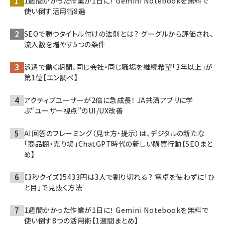
1週間かかった作業が1日に！ Gemini Notebookを無料で
使い倒す活用術8選
SEOで勝つタイトル付けの法則とは？ グーグルから評価され、
流入数を増やす5つの条件
派遣で働く期間、同じ会社・同じ職場を継続希望「3年以上」が
第1位【エン調べ】
アクティブユーザーが2倍に急成長！ JA共済アプリに学
ぶ“ユーザー視点”のUI/UX改善
AI回答のフレーミング（見せ方・提示）は、デジタルの新たな
「商品棚・売り場」――ChatGPT時代の新しい購買行動【SEOまと
め】
【3秒クイズ】5433円は3人で割り切れる？ 電卓を使わずに「ひ
と目」で見抜く方法
1週間かかった作業が1日に！ Gemini Notebookを無料で
使い倒す8つの活用術【1週間まとめ】