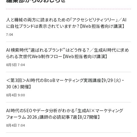
anan(アンアン)2026/06/24号 No.2500増刊
スペシャルエディション[王道エンタメの矜持／
NIMASO ガラスフィルム iPhone 17 用 保護フィ
Amazon eギフトカード - Amazonロゴ - クラ
BTS]
ルム 強化ガラス 耐衝撃 高透過率 指紋防止 貼りや
シック
すい ガイド枠付き いPhone17 (6.3インチ) 対応
人と機械の両方に読まれるための「アクセシビリティツリー」／AI
￥1,100
￥5,000
2枚セット DSP25F1698
に自社ブランドは表示されていますか？【Web担当者向け講演】
￥1,599
7:04
anan(アンアン)2026/07/08号 No.2502[2026
Anker PowerLine III Flow USB-C & USB-C
年後半、あなたの恋と運命／山田涼介]
【New】Amazon Fire TV Stick HD | 手軽にスト
ケーブル Anker絡まないケーブル 240W 結束バン
リーミングをはじめよう | ストリーミングメディアプ
ド付き USB PD対応 シリコン素材採用 iPhone
￥880
AI検索時代“選ばれるブランド”はどう作る？／生成AI時代に求め
レイヤー
17 / 16 / 15 / Galaxy iPad Pro MacBook
￥1,890
Pro/Air 各種対応 (1.8m ミッドナイトブラック)
られる次世代Web制作フロー【Web担当者向け講演】
￥6,980
ママ投資家が育休中に１億貯めた株式投資
8月5日 7:04
アサヒ飲料 モンスター エナジー 355ml×24本
￥1,870
Anker Soundcore P31i (Bluetooth 6.1) 【完
￥4,192
全ワイヤレスイヤホン/アクティブノイズキャンセリ
＜第3回＞AI時代のBtoBマーケティング実践講座【9/29（火）・
ング/マルチポイント接続 / 最大50時間再生 / PSE
30（水）開催】
組織の成果を最大化する ルールのデザイン
技術基準適合】ブラック
￥5,990
サッポロ 生ビール 黒ラベル 350ml 缶 24本 ビー
8月4日 9:00
￥1,980
ル ケース買い【6/30応募〆切! 黒ラベルビヤセラー
キャンペーン】
Anker PowerLine III Flow USB-C & USB-C
ケーブル Anker絡まないケーブル 240W 結束バン
￥4,857
AI時代のSEOやデータ分析がわかる「生成AI×マーケティング
ド付き USB PD対応 シリコン素材採用 iPhone
フォーラム 2026」講師の必読記事7選【8/27開催】
Amazonランキングをもっと見る
17 / 16 / 15 / Galaxy iPad Pro MacBook
￥1,890
Pro/Air 各種対応 (1.8m ミッドナイトブラック)
8月4日 7:04
Amazonランキングをもっと見る