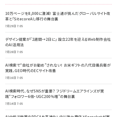
10万ページを8,000に激減！ 富士通が挑んだグローバルサイト改
革と「SitecoreAI」移行の舞台裏
7月29日 7:05
デザイン提案が「2週間→2日に」 設立22年を迎えるWeb制作会社
のAI活用法
7月28日 7:05
AI検索で“自社がお勧め”されない！ お米ギフトの八代目儀兵衛が
実践、GEO時代のECサイト改善
7月16日 7:05
AI検索時代、なぜSNSが重要？ フジドリームエアラインズが実
践“フォロワー6倍・UGC200％増”の舞台裏
7月14日 7:05
AI分析で施策のPDCAを高速化！ 中川政七商店とSprocketが実