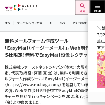
メ
Web担当者Forum
イ
検索
MENU
ン
コ
SEO
マーケティング／広告
AI
SNS
アクセス解析／データ分析
＼ 
ン
7月
テ
無料メールフォーム作成ツール
差し
ン
「EasyMail（イージーメール）」。Web制作会社
▼ア
ツ
seo (3519)
５社限定！無料でEasyMail設置レクチャー。
に
ai (2801)
移
株式会社ファーストネットジャパン（本社：大阪府大阪
動
youtube (2425)
市、代表取締役：齊藤 真也）は、無料で利用できるメー
ルフォーム作成ツール「EasyMail（イージーメール）」
note (2310)
（https://www.mubag.com/）を運営しています。 こ
セミナー (2301)
の度、Web制作会社５社限定でEasyMailの設置レク
チャーを無料で行うキャンペーンを2021年7月16日
z世代 (1620)
（金）より始めました。
meo (1274)