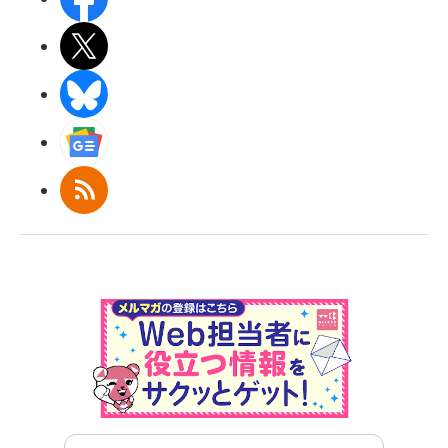
X(エックス)
BlueSky
Googleニュース
RSS