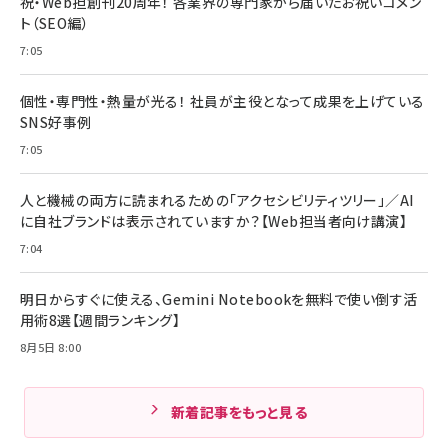
祝・Web担創刊20周年！ 各業界の専門家から届いたお祝いコメン
ト（SEO編）
7:05
個性・専門性・熱量が光る！ 社員が主役となって成果を上げている
SNS好事例
7:05
人と機械の両方に読まれるための「アクセシビリティツリー」／AI
に自社ブランドは表示されていますか？【Web担当者向け講演】
7:04
明日からすぐに使える、Gemini Notebookを無料で使い倒す活
用術8選【週間ランキング】
8月5日 8:00
新着記事をもっと見る