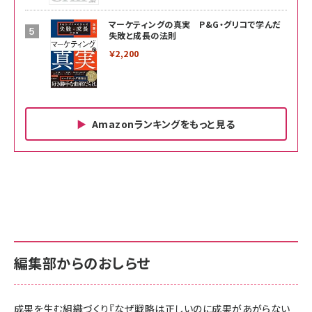
マーケティングの真実 P&G・グリコで学んだ
失敗と成長の法則
￥2,200
Amazonランキングをもっと見る
Amazon ビジネス・経済関連書籍 の売れ筋ランキン
Amazon 家電＆カメラ の売れ筋ランキング
Amazon パソコン・周辺機器 の売れ筋ランキング
グ
更新日時：2026/06/26 19:00
更新日時：2026/06/26 19:00
更新日時：2026/06/26 19:00
anan(アンアン)2026/07/01号 No.2501[魅せる
KIOXIA(キオクシア) 旧東芝メモリ microSD
KIOXIA(キオクシア) 旧東芝メモリ microSD
カラダ2026／宮舘涼太]
128GB UHS-I Class10 (最大読出速度
128GB UHS-I Class10 (最大読出速度
100MB/s) Nintendo Switch動作確認済 国内
100MB/s) Nintendo Switch動作確認済 国内
￥880
サポート正規品 メーカー保証5年 KLMEA128G
サポート正規品 メーカー保証5年 KLMEA128G
￥2,680
￥2,680
編集部からのおしらせ
anan(アンアン)2026/06/24号 No.2500増刊
スペシャルエディション[王道エンタメの矜持／
NIMASO ガラスフィルム iPhone 17 用 保護フィ
Amazon eギフトカード - Amazonロゴ - クラ
BTS]
ルム 強化ガラス 耐衝撃 高透過率 指紋防止 貼りや
シック
すい ガイド枠付き いPhone17 (6.3インチ) 対応
成果を生む組織づくり『なぜ戦略は正しいのに成果があがらない