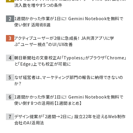
流入数を増やす5つの条件
1週間かかった作業が1日に！ Gemini Notebookを無料で
使い倒す活用術8選
アクティブユーザーが2倍に急成長！ JA共済アプリに学
ぶ“ユーザー視点”のUI/UX改善
朝日新聞社の文章校正AI「Typoless」がブラウザ「Chrome」
と「Edge」上でも校正が可能に
なぜ経営者は、マーケティング部門の報告に納得できないの
か？
1週間かかった作業が1日に！ Gemini Notebookを無料で
使い倒す8つの活用術【1週間まとめ】
デザイン提案が「2週間→2日に」 設立22年を迎えるWeb制作
会社のAI活用法