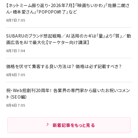
【ネットミーム振り返り・2026年7月】「映画ちいかわ」「佐藤二朗さ
ん・橋本愛さん」「POPOPO終了」など
8月7日 7:05
SUBARUのブランド想起戦略／AI活用のカギは「量」より「質」／動
画広告をAIで最大化【マーケター向け講演】
8月7日 7:04
価格を伏せて集客する良い方法は？ 価格は必ず記載すべき？
8月6日 7:05
祝・Web担創刊20周年！ 各業界の専門家から届いたお祝いコメン
ト（SEO編）
8月6日 7:05
新着記事をもっと見る