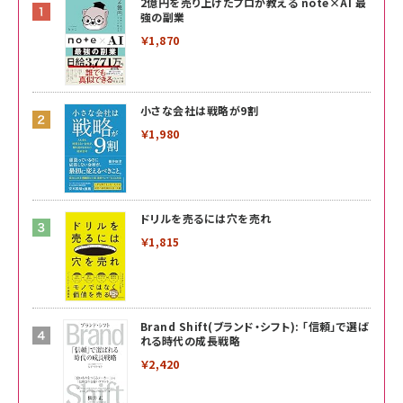
2億円を売り上げたプロが教える note×AI 最
強の副業
￥1,870
小さな会社は戦略が9割
￥1,980
ドリルを売るには穴を売れ
￥1,815
Brand Shift(ブランド・シフト): 「信頼」で選ば
れる時代の成長戦略
￥2,420