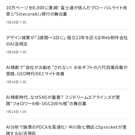
10万ページを8,000に激減！ 富士通が挑んだグローバルサイト改
革と「SitecoreAI」移行の舞台裏
7月29日 7:05
デザイン提案が「2週間→2日に」 設立22年を迎えるWeb制作会社
のAI活用法
7月28日 7:05
AI検索で“自社がお勧め”されない！ お米ギフトの八代目儀兵衛が
実践、GEO時代のECサイト改善
7月16日 7:05
AI検索時代、なぜSNSが重要？ フジドリームエアラインズが実
践“フォロワー6倍・UGC200％増”の舞台裏
7月14日 7:05
AI分析で施策のPDCAを高速化！ 中川政七商店とSprocketが実
践するAI活用術