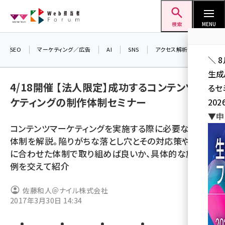
メ
Web担当者Forum
イ
検索
MENU
ン
コ
SEO
マーケティング／広告
AI
SNS
アクセス解析／データ分析
＼ 
ン
生成
テ
4/18開催 【法人限定】成功するコンテンツマー
るセ
ン
ケティングの制作体制セミナー
202
ツ
seo (3532)
▼申
に
コンテンツマーケティングを実施する際に必要な制作
ai (2814)
移
体制を解説。陥りがちな落とし穴とその対応策や、自社
動
youtube (2441)
に合わせた体制で取り組めば良いか、具体的な施策実
例を交えて紹介
note (2317)
セミナー (2310)
佐藤和人＠ナイル株式会社
2017年3月30日 14:34
z世代 (1623)
meo (1277)