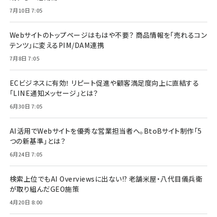
7月10日 7:05
Webサイトのトップページはもはや不要？ 商品情報を「売れるコン
テンツ」に変えるPIM/DAM連携
7月8日 7:05
ECビジネスに有効！ リピート促進や顧客満足度向上に直結する
「LINE通知メッセージ」とは？
6月30日 7:05
AI活用でWebサイトを優秀な営業担当者へ。BtoBサイト制作「5
つの新基準」とは？
6月24日 7:05
検索上位でもAI Overviewsに出ない!? 老舗米屋・八代目儀兵衛
が取り組んだGEO施策
4月20日 8:00