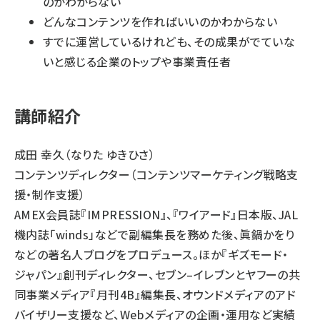
のかわからない
どんなコンテンツを作ればいいのかわからない
すでに運営しているけれども、その成果がでていな
いと感じる企業のトップや事業責任者
講師紹介
成田 幸久（なりた ゆきひさ）
コンテンツディレクター（コンテンツマーケティング戦略支
援・制作支援）
AMEX会員誌『IMPRESSION』、『ワイアード』日本版、JAL
機内誌「winds」などで副編集長を務めた後、眞鍋かをり
などの著名人ブログをプロデュース。ほか『ギズモード・
ジャパン』創刊ディレクター、セブン–イレブンとヤフーの共
同事業メディア『月刊4B』編集長、オウンドメディアのアド
バイザリー支援など、Webメディアの企画・運用など実績