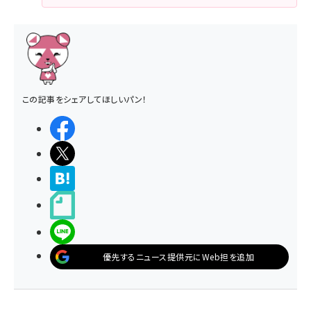
この記事をシェアしてほしいパン！
シェアする
ポストする
>ブクマする
noteで書く
LINEで送る
優先するニュース提供元にWeb担を追加