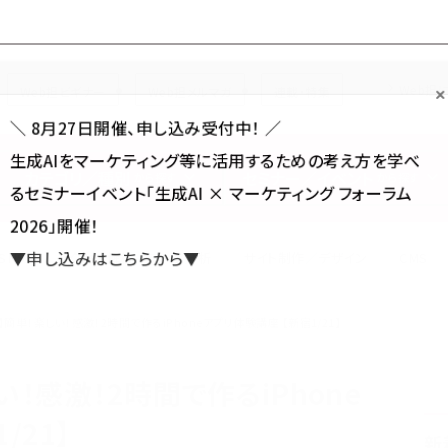
Forum
Web担
Web担ビギナー
Web担メルマガ
連載・特集
＼ 8月27日開催、申し込み受付中！ ／
生成AIをマーケティング等に活用するための考え方を学べ
カテゴリ／種別
セミナー／イベント
から探す
から探す
るセミナーイベント「生成AI × マーケティング フォーラム
2026」開催！
SNS
アクセス解析／データ分析
サイト制作／デザイン
CMS
▼申し込みはこちらから▼
簡単！楽しい！感激！2時間で作るiPhoneアプリ体験講座 【新宿1/21】
！感激！2時間で作るiPhone
/21】
新