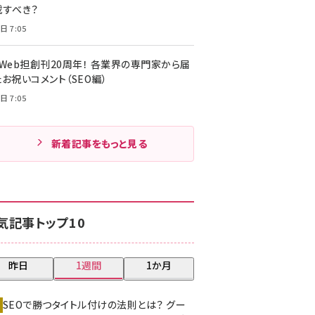
載すべき？
日 7:05
・Web担創刊20周年！ 各業界の専門家から届
お祝いコメント（SEO編）
日 7:05
新着記事をもっと見る
気記事トップ10
昨日
1週間
1か月
SEOで勝つタイトル付けの法則とは？ グー