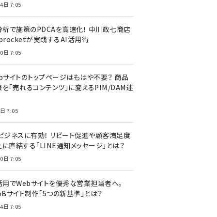
4日 7:05
I分析で施策のPDCAを高速化！ 中川政七商店
procketが実践するAI活用術
0日 7:05
ebサイトのトップページはもはや不要？ 商品
を「売れるコンテンツ」に変えるPIM/DAM連
日 7:05
Cビジネスに有効！ リピート促進や顧客満足度
上に直結する「LINE通知メッセージ」とは？
0日 7:05
I活用でWebサイトを優秀な営業担当者へ。
oBサイト制作「5つの新基準」とは？
4日 7:05