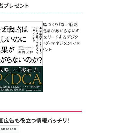
者プレゼント
成果を生む組織づくり『なぜ戦略
は正しいのに成果があがらないの
か？ 事業成長をリードするデジタ
ルマーケティング・マネジメント』を
3名様にプレゼント
8月7日 10:00
画広告も役立つ情報バッチリ！
ponsored