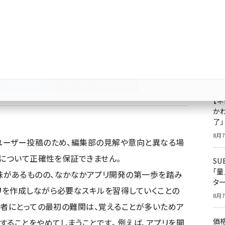
楽しい！感激！2時間で作るiPhoneアプリ体験講座
成
果
ジ
プ
8月7
Bluesky
優先するニュース提供元に追加
【ネ
かわ
了
8月7
ユーザー投稿のため、編集部の見解や意向と異なる場
容について正確性を保証できません。
S
「
発に興味があるものの、なかなかアプリ開発の第一歩を踏み
タ
リを作成しながら必要なスキルを習得していくことの
8月7
心者にとっての最初の難関は、覚えることが多いためア
価
することをやめてしまうことです。 例えば、アプリを開