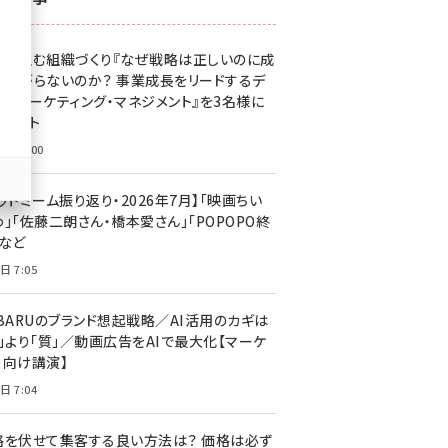
z世代 (1623)
果を生む組織づくり『なぜ戦略は正しいのに成
meo (1277)
があがらないのか？ 事業成長をリードするデ
llmo (1166)
タルマーケティング・マネジメント』を3名様に
レゼント
日 10:00
ットミーム振り返り・2026年7月】「映画ちい
」「佐藤二朗さん・橋本愛さん」「POPOPO終
」など
日 7:05
UBARUのブランド想起戦略／AI活用のカギは
量」より「質」／動画広告をAIで最大化【マーケ
ー向け講演】
日 7:04
格を伏せて集客する良い方法は？ 価格は必ず