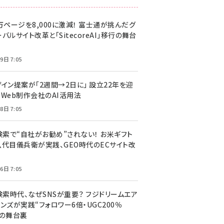
万ページを8,000に激減！ 富士通が挑んだグ
バルサイト改革と「SitecoreAI」移行の舞台
9日 7:05
ザイン提案が「2週間→2日に」 設立22年を迎
るWeb制作会社のAI活用法
8日 7:05
I検索で“自社がお勧め”されない！ お米ギフト
八代目儀兵衛が実践、GEO時代のECサイト改
6日 7:05
検索時代、なぜSNSが重要？ フジドリームエア
ンズが実践“フォロワー6倍・UGC200％
”の舞台裏