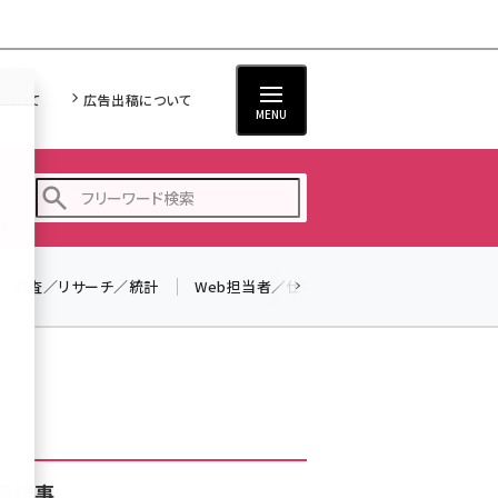
について
広告出稿について
MENU
調査／リサーチ／統計
Web担当者／仕事
法律／標準規格
seo (3528)
ai (2811)
youtube (2439)
note (2315)
セミナー (2308)
着記事