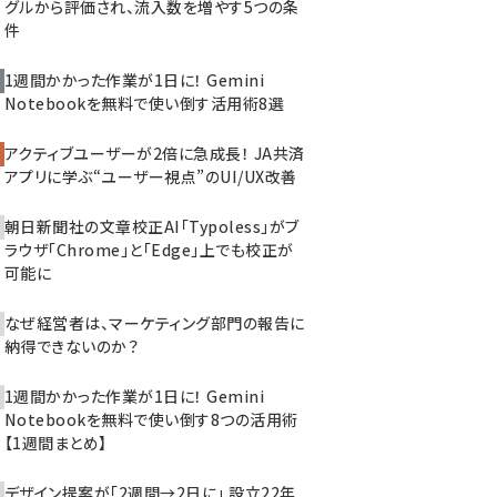
グルから評価され、流入数を増やす5つの条
件
1週間かかった作業が1日に！ Gemini
Notebookを無料で使い倒す活用術8選
アクティブユーザーが2倍に急成長！ JA共済
アプリに学ぶ“ユーザー視点”のUI/UX改善
朝日新聞社の文章校正AI「Typoless」がブ
ラウザ「Chrome」と「Edge」上でも校正が
可能に
なぜ経営者は、マーケティング部門の報告に
納得できないのか？
1週間かかった作業が1日に！ Gemini
Notebookを無料で使い倒す8つの活用術
【1週間まとめ】
デザイン提案が「2週間→2日に」 設立22年