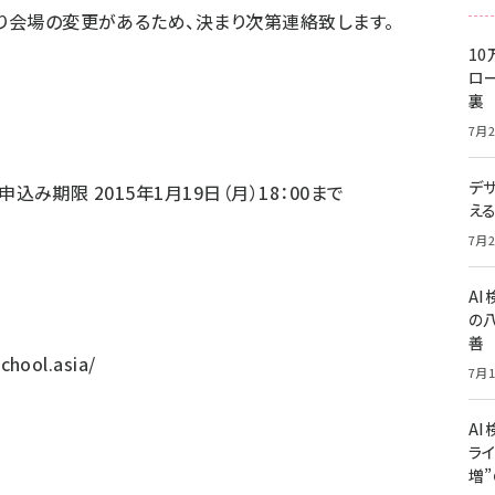
より会場の変更があるため、決まり次第連絡致します。
10
ロー
裏
7月2
デ
申込み期限 2015年1月19日（月）18：00まで
え
7月2
A
の
善
chool.asia/
7月1
AI
ライ
増