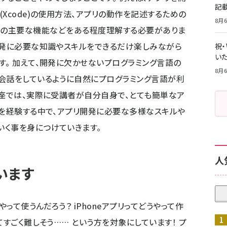
記
Xcode)の使用方法、アプリの動作を記述するための
8月6
)、iOSの主要な機能などをある程度理解する必要がありま
開発に必要な知識やスキルをできるだけ楽しみながら
祝
いた
す。 加えて、開発に欠かせないプログラミング言語の
8月6
会話をしているように自然にプログラミング言語が利
講座では、実際に受講者が自分自身で、とても簡単なア
発を経験する中で、アプリ開発に必要な多様なスキルや
いく事を身につけていきます。
人
います
やって使うんだろう？ iPhoneアプリってどうやって作
てすごく難しそう…… という方を対象にしています！ プ