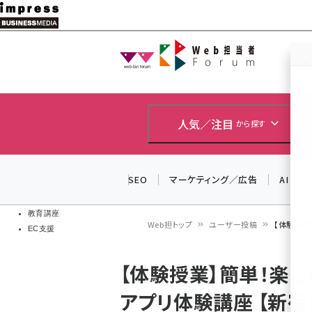
メ
イ
Web担当者
Web担当者
ン
EC担当者
コ
製品導入
ン
企業IT
ソフト開発
テ
人気／注目
から探す
IoT・AI
ン
DCクラウド
研究・調査
ツ
SEO
マーケティング／広告
AI
エネルギー
に
ドローン
移
教育講座
Web担トップ
ユーザー投稿
【体験授業】
EC支援
動
パ
【体験授業】簡単！楽しい
ン
アプリ体験講座 【新宿1
く