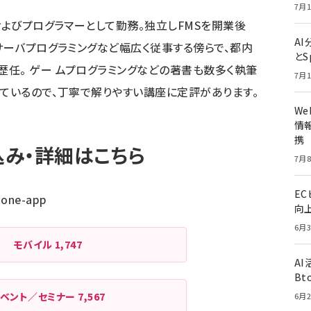
7月1
およびプログラマーとして勤務。独立しFMSを開業後
A
系サーバプログラミングなど幅広く従事する傍らで、都内
とS
任。 ゲー ムプログラミングなどの著書も数多く執筆
7月1
っているので、丁寧で解りやすい講座に定評があります。
W
情報
携
み・詳細はこちら
7月8
E
phone-app
向
6月3
モバイル
1,747
A
Bt
イベント／セミナー
7,567
6月2