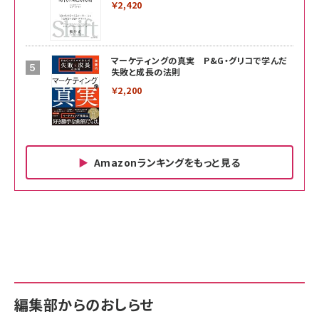
￥2,420
マーケティングの真実 P&G・グリコで学んだ
失敗と成長の法則
￥2,200
Amazonランキングをもっと見る
Amazon ビジネス・経済関連書籍 の売れ筋ランキン
Amazon 家電＆カメラ の売れ筋ランキング
Amazon パソコン・周辺機器 の売れ筋ランキング
グ
更新日時：2026/06/26 19:00
更新日時：2026/06/26 19:00
更新日時：2026/06/26 19:00
anan(アンアン)2026/07/01号 No.2501[魅せる
KIOXIA(キオクシア) 旧東芝メモリ microSD
KIOXIA(キオクシア) 旧東芝メモリ microSD
カラダ2026／宮舘涼太]
128GB UHS-I Class10 (最大読出速度
128GB UHS-I Class10 (最大読出速度
100MB/s) Nintendo Switch動作確認済 国内
100MB/s) Nintendo Switch動作確認済 国内
￥880
サポート正規品 メーカー保証5年 KLMEA128G
サポート正規品 メーカー保証5年 KLMEA128G
￥2,680
￥2,680
編集部からのおしらせ
anan(アンアン)2026/06/24号 No.2500増刊