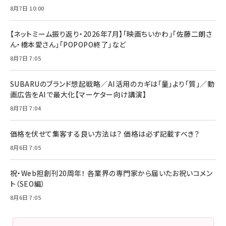
8月7日 10:00
【ネットミーム振り返り・2026年7月】「映画ちいかわ」「佐藤二朗さ
ん・橋本愛さん」「POPOPO終了」など
8月7日 7:05
SUBARUのブランド想起戦略／AI活用のカギは「量」より「質」／動
画広告をAIで最大化【マーケター向け講演】
8月7日 7:04
価格を伏せて集客する良い方法は？ 価格は必ず記載すべき？
8月6日 7:05
祝・Web担創刊20周年！ 各業界の専門家から届いたお祝いコメン
ト（SEO編）
8月6日 7:05