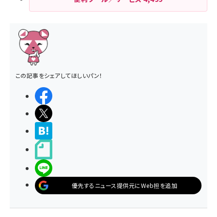
この記事をシェアしてほしいパン！
シェアする
ポストする
>ブクマする
noteで書く
LINEで送る
優先するニュース提供元にWeb担を追加