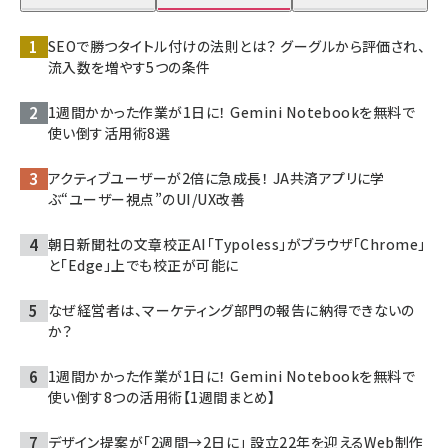
SEOで勝つタイトル付けの法則とは？ グーグルから評価され、
流入数を増やす5つの条件
1週間かかった作業が1日に！ Gemini Notebookを無料で
使い倒す活用術8選
アクティブユーザーが2倍に急成長！ JA共済アプリに学
ぶ“ユーザー視点”のUI/UX改善
朝日新聞社の文章校正AI「Typoless」がブラウザ「Chrome」
と「Edge」上でも校正が可能に
なぜ経営者は、マーケティング部門の報告に納得できないの
か？
1週間かかった作業が1日に！ Gemini Notebookを無料で
使い倒す8つの活用術【1週間まとめ】
デザイン提案が「2週間→2日に」 設立22年を迎えるWeb制作