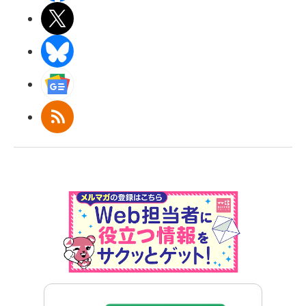
X(エックス)
BlueSky
Googleニュース
RSS