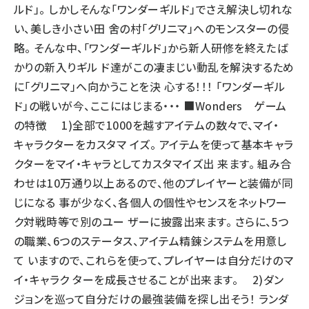
ルド」。 しかしそんな「ワンダーギルド」でさえ解決し切れな
い、美しき小さい田 舍の村「グリニマ」へのモンスターの侵
略。 そんな中、「ワンダーギルド」から新人研修を終えたば
かりの新入りギル ド達がこの凄まじい動乱を解決するため
に「グリニマ」へ向かうことを決 心する！！！ 「ワンダーギル
ド」の戦いが今、ここにはじまる・・・ ■Wonders ゲーム
の特徴 1)全部で1000を越すアイテムの数々で、マイ・
キャラクターをカスタマ イズ。 アイテムを使って基本キャラ
クターをマイ・キャラとしてカスタマイズ出 来ます。 組み合
わせは10万通り以上あるので、他のプレイヤーと装備が同
じになる 事が少なく、各個人の個性やセンスをネットワー
ク対戦時等で別のユー ザーに披露出来ます。 さらに、5つ
の職業、6つのステータス、アイテム精錬システムを用意し
て いますので、これらを使って、プレイヤーは自分だけのマ
イ・キャラク ターを成長させることが出来ます。 2)ダン
ジョンを巡って自分だけの最強装備を探し出そう！ ランダ