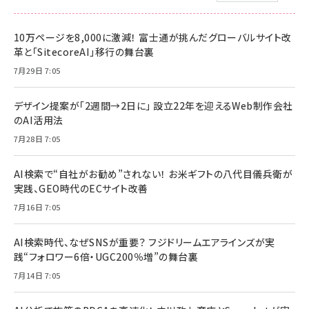
10万ページを8,000に激減！ 富士通が挑んだグローバルサイト改
革と「SitecoreAI」移行の舞台裏
7月29日 7:05
デザイン提案が「2週間→2日に」 設立22年を迎えるWeb制作会社
のAI活用法
7月28日 7:05
AI検索で“自社がお勧め”されない！ お米ギフトの八代目儀兵衛が
実践、GEO時代のECサイト改善
7月16日 7:05
AI検索時代、なぜSNSが重要？ フジドリームエアラインズが実
践“フォロワー6倍・UGC200％増”の舞台裏
7月14日 7:05