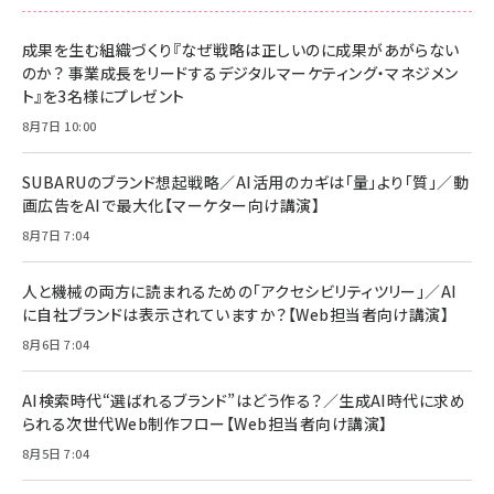
スペシャルエディション[王道エンタメの矜持／
NIMASO ガラスフィルム iPhone 17 用 保護フィ
Amazon eギフトカード - Amazonロゴ - クラ
BTS]
ルム 強化ガラス 耐衝撃 高透過率 指紋防止 貼りや
シック
すい ガイド枠付き いPhone17 (6.3インチ) 対応
成果を生む組織づくり『なぜ戦略は正しいのに成果があがらない
￥1,100
￥5,000
2枚セット DSP25F1698
のか？ 事業成長をリードするデジタルマーケティング・マネジメン
￥1,599
ト』を3名様にプレゼント
anan(アンアン)2026/07/08号 No.2502[2026
Anker PowerLine III Flow USB-C & USB-C
年後半、あなたの恋と運命／山田涼介]
【New】Amazon Fire TV Stick HD | 手軽にスト
ケーブル Anker絡まないケーブル 240W 結束バン
8月7日 10:00
リーミングをはじめよう | ストリーミングメディアプ
ド付き USB PD対応 シリコン素材採用 iPhone
￥880
レイヤー
17 / 16 / 15 / Galaxy iPad Pro MacBook
￥1,890
Pro/Air 各種対応 (1.8m ミッドナイトブラック)
SUBARUのブランド想起戦略／AI活用のカギは「量」より「質」／動
￥6,980
画広告をAIで最大化【マーケター向け講演】
ママ投資家が育休中に１億貯めた株式投資
アサヒ飲料 モンスター エナジー 355ml×24本
￥1,870
8月7日 7:04
Anker Soundcore P31i (Bluetooth 6.1) 【完
￥4,192
全ワイヤレスイヤホン/アクティブノイズキャンセリ
ング/マルチポイント接続 / 最大50時間再生 / PSE
人と機械の両方に読まれるための「アクセシビリティツリー」／AI
組織の成果を最大化する ルールのデザイン
技術基準適合】ブラック
￥5,990
サッポロ 生ビール 黒ラベル 350ml 缶 24本 ビー
に自社ブランドは表示されていますか？【Web担当者向け講演】
￥1,980
ル ケース買い【6/30応募〆切! 黒ラベルビヤセラー
8月6日 7:04
キャンペーン】
Anker PowerLine III Flow USB-C & USB-C
ケーブル Anker絡まないケーブル 240W 結束バン
￥4,857
ド付き USB PD対応 シリコン素材採用 iPhone
AI検索時代“選ばれるブランド”はどう作る？／生成AI時代に求め
Amazonランキングをもっと見る
17 / 16 / 15 / Galaxy iPad Pro MacBook
￥1,890
られる次世代Web制作フロー【Web担当者向け講演】
Pro/Air 各種対応 (1.8m ミッドナイトブラック)
Amazonランキングをもっと見る
8月5日 7:04