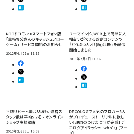
NTTドコモ、auスマートフォン版
ユーマインド、WEB上で簡単に人
「金持ち父さんのキャッシュフロー
相占いができる診断コンテンツ
ゲーム」サービス開始のお知らせ
『どうぶつガオ！(顔)診断』を配信
開始しました
2012年4月27日 11:18
2013年7月3日 11:36
平均リピート率は35.9％、運営ス
DECOLOGで人気のブロガー8人
タッフ数は平均5.2名 - オンライン
がプロデュース！ リアルに欲し
ショップ実態調査
い！理想のつけまつ毛が完成！デ
コログアイラッシュ「who’s」（フー
2010年2月22日 15:58
ズ）