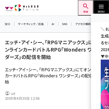
メ
Web担当者Forum
イ
検索
MENU
ン
コ
SEO
マーケティング／広告
AI
SNS
アクセス解析／データ分析
＼ 
ン
生成
テ
エッチ・アイ・シー、「RPGマニアックス」にてオ
るセ
ン
ンラインカードバトルRPG「Wonders ワン
202
ツ
seo (3538)
ダーズ」の配信を開始
▼申
に
ai (2820)
移
エッチ・アイ・シー、「RPGマニアックス」にてオンライン
動
youtube (2444)
カードバトルRPG「Wonders ワンダーズ」の配信を開
始
note (2322)
セミナー (2315)
ud
2009年4月30日 12:06
z世代 (1629)
meo (1281)