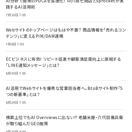
AI分析で施策のPDCAを高速化！ 中川政七商店とSprocketが実
践するAI活用術
7月10日 7:05
Webサイトのトップページはもはや不要？ 商品情報を「売れるコン
テンツ」に変えるPIM/DAM連携
7月8日 7:05
ECビジネスに有効！ リピート促進や顧客満足度向上に直結する
「LINE通知メッセージ」とは？
6月30日 7:05
AI活用でWebサイトを優秀な営業担当者へ。BtoBサイト制作「5
つの新基準」とは？
6月24日 7:05
検索上位でもAI Overviewsに出ない!? 老舗米屋・八代目儀兵衛
が取り組んだGEO施策
4月20日 8:00