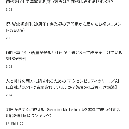
価格を伏せて集客する良い方法は？ 価格は必ず記載すべき？
7:05
祝・Web担創刊20周年！ 各業界の専門家から届いたお祝いコメン
ト（SEO編）
7:05
個性・専門性・熱量が光る！ 社員が主役となって成果を上げている
SNS好事例
7:05
人と機械の両方に読まれるための「アクセシビリティツリー」／AI
に自社ブランドは表示されていますか？【Web担当者向け講演】
7:04
明日からすぐに使える、Gemini Notebookを無料で使い倒す活
用術8選【週間ランキング】
8月5日 8:00