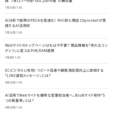
践“フォロワー6倍・UGC200％増”の舞台裏
7月14日 7:05
AI分析で施策のPDCAを高速化！ 中川政七商店とSprocketが実
践するAI活用術
7月10日 7:05
Webサイトのトップページはもはや不要？ 商品情報を「売れるコン
テンツ」に変えるPIM/DAM連携
7月8日 7:05
ECビジネスに有効！ リピート促進や顧客満足度向上に直結する
「LINE通知メッセージ」とは？
6月30日 7:05
AI活用でWebサイトを優秀な営業担当者へ。BtoBサイト制作「5
つの新基準」とは？
6月24日 7:05