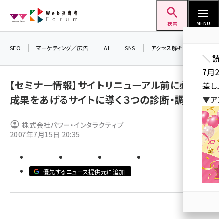
メ
Web担当者Forum
イ
検索
MENU
ン
コ
SEO
マーケティング／広告
AI
SNS
アクセス解析／データ分析
＼ 
ン
7月
テ
【セミナー情報】サイトリニューアル前に必須！
差し
ン
成果をあげるサイトに導く３つの診断・調査
▼ア
ツ
seo (3516)
に
株式会社パワー・インタラクティブ
ai (2799)
移
2007年7月15日 20:35
動
youtube (2420)
note (2308)
優先するニュース提供元に追加
セミナー (2296)
z世代 (1617)
meo (1274)