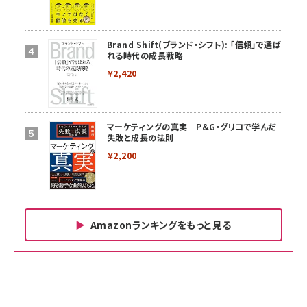
Brand Shift(ブランド・シフト): 「信頼」で選ば
れる時代の成長戦略
￥2,420
マーケティングの真実 P&G・グリコで学んだ
失敗と成長の法則
￥2,200
Amazonランキングをもっと見る
Amazon ビジネス・経済関連書籍 の売れ筋ランキン
Amazon 家電＆カメラ の売れ筋ランキング
Amazon パソコン・周辺機器 の売れ筋ランキング
グ
更新日時：2026/06/26 19:00
更新日時：2026/06/26 19:00
更新日時：2026/06/26 19:00