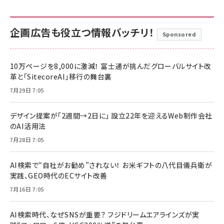
企画広告も役立つ情報バッチリ！
Sponsored
10万ページを8,000に激減！ 富士通が挑んだグローバルサイト改
革と「SitecoreAI」移行の舞台裏
7月29日 7:05
デザイン提案が「2週間→2日に」 設立22年を迎えるWeb制作会社
のAI活用法
7月28日 7:05
AI検索で“自社がお勧め”されない！ お米ギフトの八代目儀兵衛が
実践、GEO時代のECサイト改善
7月16日 7:05
AI検索時代、なぜSNSが重要？ フジドリームエアラインズが実