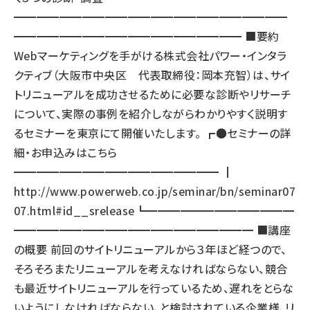
━━━━━━━━━━━━━━━━━━━━━━━━
━━━━━━━━━━━━━━━━━━━━ ■要約
Webマーケティングを手がける株式会社パワー・インタラ
クティブ（大阪市中央区 代表取締役：岡本充智）は、サイ
トリニューアルを成功させるために必要な診断やリサーチ
について、実際の事例を紹介しながらわかりやすく説明す
るセミナーを東京にて開催いたします。 ┏●セミナーの詳
細・お申込みはこちら
━━━━━━━━━━━━━━━━━━ ┃
http://www.powerweb.co.jp/seminar/bn/seminar07
07.html#id__srelease
┗━━━━━━━━━━━━━
━━━━━━━━━━━━━━━━━━━━━ ■講座
の概要 前回のサイトリニューアルから３年ほど経つので、
そろそろまたリニューアルを考えなければならない、競合
も最近サイトリニューアルを行っているため、遅れをとらな
いようにしなければならない、と検討されている企業様、リ