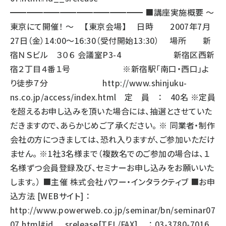
━━━━━━━━━━━━━━━━ ■講座実施概要 ～
東京にて開催！ ～ 【東京会場】 日時 2007年7月
27日（金）14:00～16:30（受付開始13:30） 場所 新
宿ＮＳビル ３０６ 会議室P3-4 新宿区西新
宿２丁目４番１号 ※新宿駅「南口・西口」よ
り徒歩７分
http://www.shinjuku-
ns.co.jp/access/index.html
定 員 ： 40名 ※定員
を超えるお申し込みを頂いた場合には、抽選とさせていた
だきますので、あらかじめご了承ください。 ※ 同業者・制作
会社の方につきましては、恐れ入りますが、ご参加いただけ
ません。 ※1社3名様まで（複数名でのご参加の場合は、１
名様ずつ会員登録及び、セミナーお申し込みをお願いいた
します。） ■主催 株式会社パワー・インタラクティブ ■お申
込方法 [WEBサイト] ：
http://www.powerweb.co.jp/seminar/bn/seminar07
07.html#id__srelease
[TEL/FAX] ： 03-3780-7016