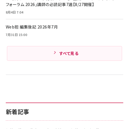
ド付き USB PD対応 シリコン素材採用 iPhone
フォーラム 2026」講師の必読記事7選【8/27開催】
Amazonランキングをもっと見る
17 / 16 / 15 / Galaxy iPad Pro MacBook
￥1,890
Pro/Air 各種対応 (1.8m ミッドナイトブラック)
8月4日 7:04
Amazonランキングをもっと見る
Web担 編集後記 2026年7月
Amazonランキングをもっと見る
7月31日 15:00
すべて見る
新着記事