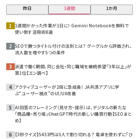
昨日
1週間
1か月
1週間かかった作業が1日に！ Gemini Notebookを無料で
使い倒す活用術8選
SEOで勝つタイトル付けの法則とは？ グーグルから評価され、
流入数を増やす5つの条件
派遣で働く期間、同じ会社・同じ職場を継続希望「3年以上」が
第1位【エン調べ】
アクティブユーザーが2倍に急成長！ JA共済アプリに学
ぶ“ユーザー視点”のUI/UX改善
AI回答のフレーミング（見せ方・提示）は、デジタルの新たな
「商品棚・売り場」――ChatGPT時代の新しい購買行動【SEOまと
め】
【3秒クイズ】5433円は3人で割り切れる？ 電卓を使わずに「ひ