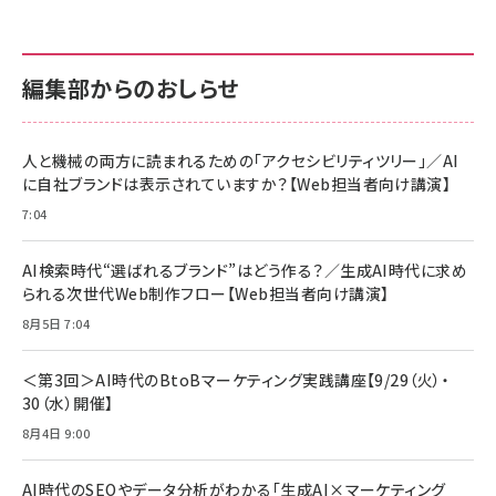
anan(アンアン)2026/07/01号 No.2501[魅せる
KIOXIA(キオクシア) 旧東芝メモリ microSD
KIOXIA(キオクシア) 旧東芝メモリ microSD
カラダ2026／宮舘涼太]
128GB UHS-I Class10 (最大読出速度
128GB UHS-I Class10 (最大読出速度
100MB/s) Nintendo Switch動作確認済 国内
100MB/s) Nintendo Switch動作確認済 国内
￥880
サポート正規品 メーカー保証5年 KLMEA128G
サポート正規品 メーカー保証5年 KLMEA128G
￥2,680
￥2,680
編集部からのおしらせ
anan(アンアン)2026/06/24号 No.2500増刊
スペシャルエディション[王道エンタメの矜持／
NIMASO ガラスフィルム iPhone 17 用 保護フィ
Amazon eギフトカード - Amazonロゴ - クラ
BTS]
ルム 強化ガラス 耐衝撃 高透過率 指紋防止 貼りや
シック
すい ガイド枠付き いPhone17 (6.3インチ) 対応
人と機械の両方に読まれるための「アクセシビリティツリー」／AI
￥1,100
￥5,000
2枚セット DSP25F1698
に自社ブランドは表示されていますか？【Web担当者向け講演】
￥1,599
7:04
anan(アンアン)2026/07/08号 No.2502[2026
Anker PowerLine III Flow USB-C & USB-C
年後半、あなたの恋と運命／山田涼介]
【New】Amazon Fire TV Stick HD | 手軽にスト
ケーブル Anker絡まないケーブル 240W 結束バン
リーミングをはじめよう | ストリーミングメディアプ
ド付き USB PD対応 シリコン素材採用 iPhone
￥880
AI検索時代“選ばれるブランド”はどう作る？／生成AI時代に求め
レイヤー
17 / 16 / 15 / Galaxy iPad Pro MacBook
￥1,890
Pro/Air 各種対応 (1.8m ミッドナイトブラック)
られる次世代Web制作フロー【Web担当者向け講演】
￥6,980
ママ投資家が育休中に１億貯めた株式投資
8月5日 7:04
アサヒ飲料 モンスター エナジー 355ml×24本
￥1,870
Anker Soundcore P31i (Bluetooth 6.1) 【完
￥4,192
全ワイヤレスイヤホン/アクティブノイズキャンセリ
＜第3回＞AI時代のBtoBマーケティング実践講座【9/29（火）・
ング/マルチポイント接続 / 最大50時間再生 / PSE
30（水）開催】
組織の成果を最大化する ルールのデザイン
技術基準適合】ブラック
￥5,990
サッポロ 生ビール 黒ラベル 350ml 缶 24本 ビー
8月4日 9:00
￥1,980
ル ケース買い【6/30応募〆切! 黒ラベルビヤセラー
キャンペーン】
Anker PowerLine III Flow USB-C & USB-C
ケーブル Anker絡まないケーブル 240W 結束バン
￥4,857
AI時代のSEOやデータ分析がわかる「生成AI×マーケティング