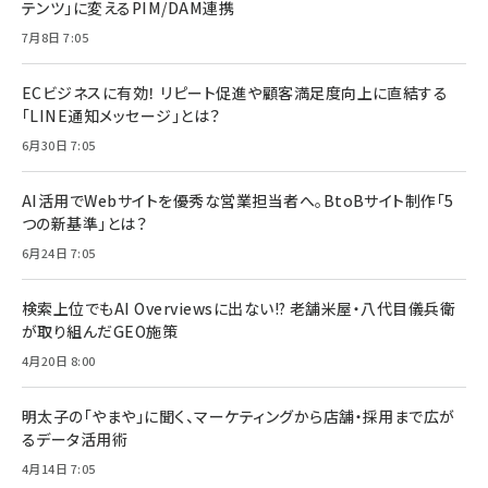
テンツ」に変えるPIM/DAM連携
7月8日 7:05
ECビジネスに有効！ リピート促進や顧客満足度向上に直結する
「LINE通知メッセージ」とは？
6月30日 7:05
AI活用でWebサイトを優秀な営業担当者へ。BtoBサイト制作「5
つの新基準」とは？
6月24日 7:05
検索上位でもAI Overviewsに出ない!? 老舗米屋・八代目儀兵衛
が取り組んだGEO施策
4月20日 8:00
明太子の「やまや」に聞く、マーケティングから店舗・採用まで広が
るデータ活用術
4月14日 7:05