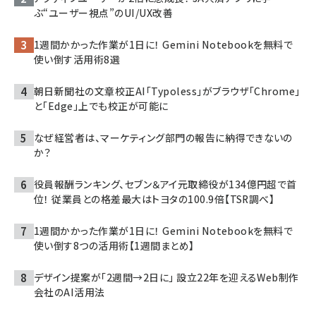
ぶ“ユーザー視点”のUI/UX改善
1週間かかった作業が1日に！ Gemini Notebookを無料で
使い倒す活用術8選
朝日新聞社の文章校正AI「Typoless」がブラウザ「Chrome」
と「Edge」上でも校正が可能に
なぜ経営者は、マーケティング部門の報告に納得できないの
か？
役員報酬ランキング、セブン＆アイ元取締役が134億円超で首
位！ 従業員との格差最大はトヨタの100.9倍【TSR調べ】
1週間かかった作業が1日に！ Gemini Notebookを無料で
使い倒す8つの活用術【1週間まとめ】
デザイン提案が「2週間→2日に」 設立22年を迎えるWeb制作
会社のAI活用法