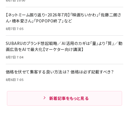
8月7日 10:00
【ネットミーム振り返り・2026年7月】「映画ちいかわ」「佐藤二朗さ
ん・橋本愛さん」「POPOPO終了」など
8月7日 7:05
SUBARUのブランド想起戦略／AI活用のカギは「量」より「質」／動
画広告をAIで最大化【マーケター向け講演】
8月7日 7:04
価格を伏せて集客する良い方法は？ 価格は必ず記載すべき？
8月6日 7:05
新着記事をもっと見る