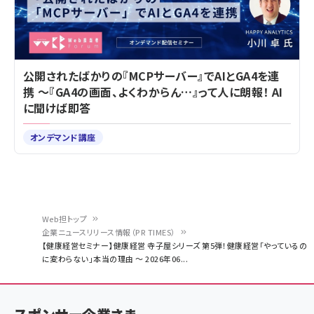
公開されたばかりの『MCPサーバー』でAIとGA4を連
携 ～『GA4の画面、よくわからん…』って人に朗報！ AI
に聞けば即答
オンデマンド講座
Web担トップ
企業ニュースリリース情報（PR TIMES）
パ
【健康経営セミナー】健康経営 寺子屋シリーズ 第5弾！健康経営「やっているの
に変わらない」本当の理由 ～ 2026年06...
ン
く
ず