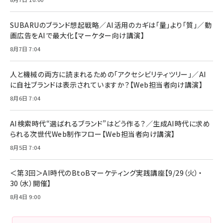
SUBARUのブランド想起戦略／AI活用のカギは「量」より「質」／動
画広告をAIで最大化【マーケター向け講演】
8月7日 7:04
人と機械の両方に読まれるための「アクセシビリティツリー」／AI
に自社ブランドは表示されていますか？【Web担当者向け講演】
8月6日 7:04
AI検索時代“選ばれるブランド”はどう作る？／生成AI時代に求め
られる次世代Web制作フロー【Web担当者向け講演】
8月5日 7:04
＜第3回＞AI時代のBtoBマーケティング実践講座【9/29（火）・
30（水）開催】
8月4日 9:00