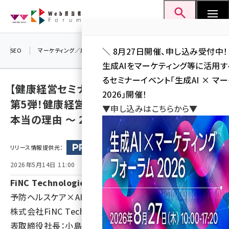
メ
Web担当者Forum
イ
検索
MENU
ン
コ
＼ 8月27日開催、申し込み受付中！
SEO
マーケティング／広告
AI
SNS
アクセス解析／データ分析
ン
生成AIをマーケティング等に活用
テ
るセミナーイベント「生成AI × マ
【健康経営セミナー】健康経営 寺子屋シリーズ
ン
2026」開催！
第5弾！健康経営「やっているのに変わらない」
ツ
▼申し込みはこちらから▼
seo (3541)
本当の理由 ～ 2026年06月10日 開催！
に
ai (2827)
移
リリース情報提供元：
動
youtube (2449)
2026年5月14日 11:00
note (2323)
FiNC Technologies
セミナー (2318)
予防ヘルスケア×AIに特化したヘルステックカンパニーの
z世代 (1632)
株式会社FiNC Technologies（本社：東京都千代田区、代
表取締役社長：小島 かおり、以下「当社」）は、健康経営に
meo (1282)