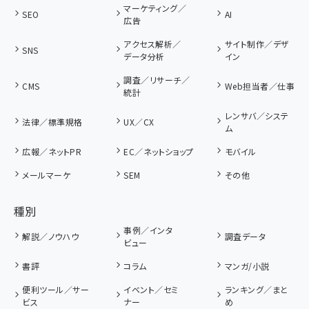
マーケティング／
SEO
AI
広告
アクセス解析／
サイト制作／デザ
SNS
データ分析
イン
調査／リサーチ／
CMS
Web担当者／仕事
統計
レンサバ／システ
法律／標準規格
UX／CX
ム
広報／ネットPR
EC／ネットショップ
モバイル
メールマーケ
SEM
その他
種別
事例／インタ
解説／ノウハウ
調査データ
ビュー
書評
コラム
マンガ/小説
便利ツール／サー
イベント／セミ
ランキング／まと
ビス
ナー
め