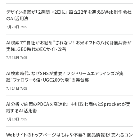
デザイン提案が「2週間→2日に」 設立22年を迎えるWeb制作会社
のAI活用法
7月28日 7:05
AI検索で“自社がお勧め”されない！ お米ギフトの八代目儀兵衛が
実践、GEO時代のECサイト改善
7月16日 7:05
AI検索時代、なぜSNSが重要？ フジドリームエアラインズが実
践“フォロワー6倍・UGC200％増”の舞台裏
7月14日 7:05
AI分析で施策のPDCAを高速化！ 中川政七商店とSprocketが実
践するAI活用術
7月10日 7:05
Webサイトのトップページはもはや不要？ 商品情報を「売れるコン