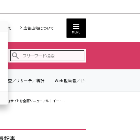
について
広告出稿について
MENU
調査／リサーチ／統計
Web担当者／仕事
法律／標準規格
seo (3523)
ai (2804)
ude」サイトを全面リニューアル｜イー・...
youtube (2429)
note (2312)
セミナー (2303)
着記事