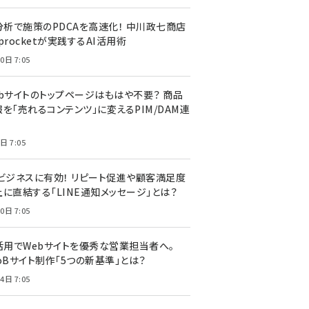
I分析で施策のPDCAを高速化！ 中川政七商店
procketが実践するAI活用術
0日 7:05
ebサイトのトップページはもはや不要？ 商品
を「売れるコンテンツ」に変えるPIM/DAM連
日 7:05
Cビジネスに有効！ リピート促進や顧客満足度
上に直結する「LINE通知メッセージ」とは？
0日 7:05
I活用でWebサイトを優秀な営業担当者へ。
oBサイト制作「5つの新基準」とは？
4日 7:05