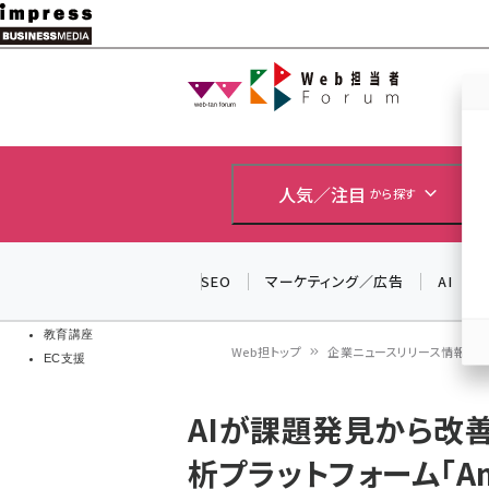
メ
イ
Web担当者
Web担当者
ン
EC担当者
コ
製品導入
ン
企業IT
ソフト開発
テ
人気／注目
から探す
IoT・AI
ン
DCクラウド
研究・調査
ツ
SEO
マーケティング／広告
AI
エネルギー
に
ドローン
移
教育講座
Web担トップ
企業ニュースリリース情報（PR T
EC支援
動
パ
AIが課題発見から改
ン
析プラットフォーム「Am
く