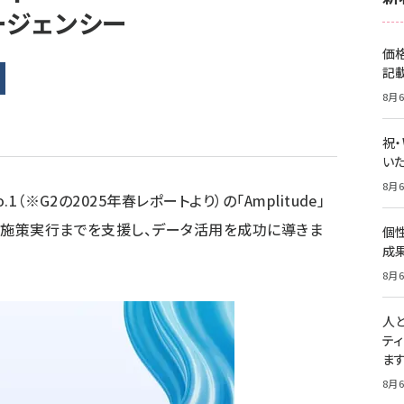
ージェンシー
価
記
8月6
祝
いた
8月6
1（※G2の2025年春レポートより）の「Amplitude」
、施策実行までを支援し、データ活用を成功に導きま
個
成
8月6
人
テ
ま
8月6