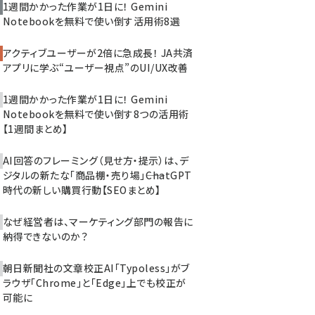
1週間かかった作業が1日に！ Gemini
Notebookを無料で使い倒す活用術8選
アクティブユーザーが2倍に急成長！ JA共済
アプリに学ぶ“ユーザー視点”のUI/UX改善
1週間かかった作業が1日に！ Gemini
Notebookを無料で使い倒す8つの活用術
【1週間まとめ】
AI回答のフレーミング（見せ方・提示）は、デ
ジタルの新たな「商品棚・売り場」――ChatGPT
時代の新しい購買行動【SEOまとめ】
なぜ経営者は、マーケティング部門の報告に
納得できないのか？
朝日新聞社の文章校正AI「Typoless」がブ
ラウザ「Chrome」と「Edge」上でも校正が
可能に