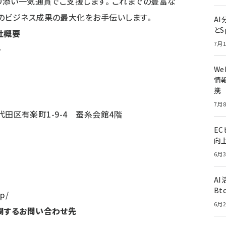
寄り添い一気通貫でご支援します。 これまでの豊富な
のビジネス成果の最大化をお手伝いします。
A
とS
社概要
7月1
ー
W
情報
携
7月8
千代田区有楽町1-9-4 蚕糸会館4階
E
向
6月3
A
Bt
jp/
6月2
関するお問い合わせ先