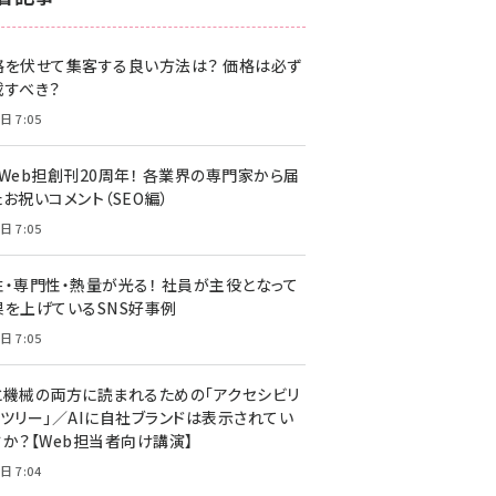
z世代 (1622)
格を伏せて集客する良い方法は？ 価格は必ず
meo (1275)
載すべき？
llmo (1161)
日 7:05
・Web担創刊20周年！ 各業界の専門家から届
お祝いコメント（SEO編）
日 7:05
性・専門性・熱量が光る！ 社員が主役となって
果を上げているSNS好事例
日 7:05
と機械の両方に読まれるための「アクセシビリ
ィツリー」／AIに自社ブランドは表示されてい
すか？【Web担当者向け講演】
日 7:04