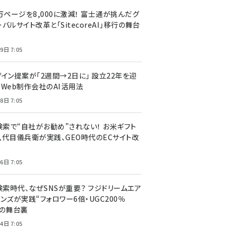
万ページを8,000に激減！ 富士通が挑んだグ
バルサイト改革と「SitecoreAI」移行の舞台
9日 7:05
ザイン提案が「2週間→2日に」 設立22年を迎
るWeb制作会社のAI活用法
8日 7:05
I検索で“自社がお勧め”されない！ お米ギフト
八代目儀兵衛が実践、GEO時代のECサイト改
6日 7:05
検索時代、なぜSNSが重要？ フジドリームエア
ンズが実践“フォロワー6倍・UGC200％
”の舞台裏
4日 7:05