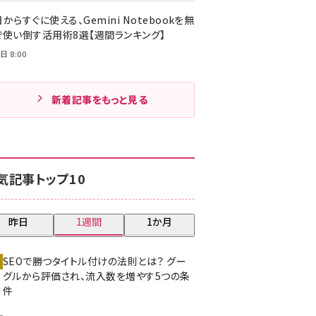
からすぐに使える、Gemini Notebookを無
で使い倒す活用術8選【週間ランキング】
日 8:00
新着記事をもっと見る
気記事トップ10
昨日
1週間
1か月
SEOで勝つタイトル付けの法則とは？ グー
グルから評価され、流入数を増やす5つの条
件