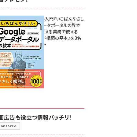
無料BIツール入門『いちばんやさし
いGoogleデータポータルの教本
人気講師が教える業務で使える
ダッシュボード構築の基本』を3名
様にプレゼント
7月31日 10:00
画広告も役立つ情報バッチリ！
ponsored