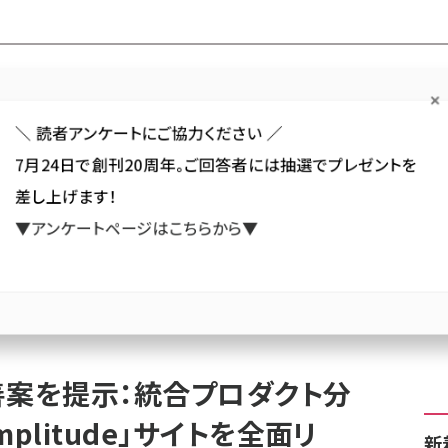
Forum
Web担
Web担ビギナー
Web担メルマガ
連載・特集
＼ 読者アンケートにご協力ください ／
7月24日で創刊20周年。ご回答者には抽選でプレゼントを
カテゴリ／種別
セミナー／イベント
から探す
から探す
差し上げます！
▼アンケートページはこちらから▼
SNS
アクセス解析／データ分析
サイト制作／デザイン
CMS
IMES）
AIが課題発見から改善案を提示：統合プロダクト分析プラットフォーム「Amplit
善案を提示：統合プロダクト分
plitude」サイトを全面リ
新