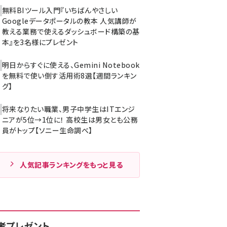
無料BIツール入門『いちばんやさしい
Googleデータポータルの教本 人気講師が
教える業務で使えるダッシュボード構築の基
本』を3名様にプレゼント
明日からすぐに使える、Gemini Notebook
を無料で使い倒す活用術8選【週間ランキン
グ】
将来なりたい職業、男子中学生はITエンジ
ニアが5位→1位に！ 高校生は男女とも公務
員がトップ【ソニー生命調べ】
人気記事ランキングをもっと見る
者プレゼント