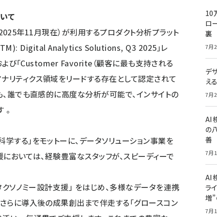
10
ついて
ロー
以上（2025年11月現在）が利用するプロダクト分析プラット
裏
): Digital Analytics Solutions, Q3 2025」レ
7月2
よび「Customer Favorite（顧客に最も支持される
デ
アナリティクス領域をリードする存在として認定されて
え
ても、誰でも直感的に高度な分析が可能で、インサイトの
7月2
 。
A
の
科学する」をモットーに、データソリューション事業を
善
7月1
入支援においては、経験豊富なスタッフが、スピーディーで
AI
「タクソノミー設計支援」 をはじめ、多様なデータを連携
ライ
増
 、さらに導入後の成果創出まで伴走する「グロースコン
7月1