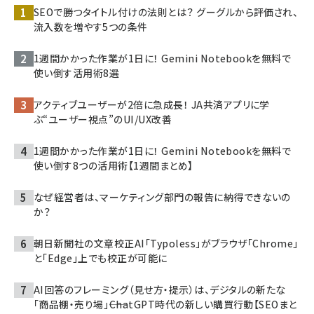
SEOで勝つタイトル付けの法則とは？ グーグルから評価され、
流入数を増やす5つの条件
1週間かかった作業が1日に！ Gemini Notebookを無料で
使い倒す活用術8選
アクティブユーザーが2倍に急成長！ JA共済アプリに学
ぶ“ユーザー視点”のUI/UX改善
1週間かかった作業が1日に！ Gemini Notebookを無料で
使い倒す8つの活用術【1週間まとめ】
なぜ経営者は、マーケティング部門の報告に納得できないの
か？
朝日新聞社の文章校正AI「Typoless」がブラウザ「Chrome」
と「Edge」上でも校正が可能に
AI回答のフレーミング（見せ方・提示）は、デジタルの新たな
「商品棚・売り場」――ChatGPT時代の新しい購買行動【SEOまと