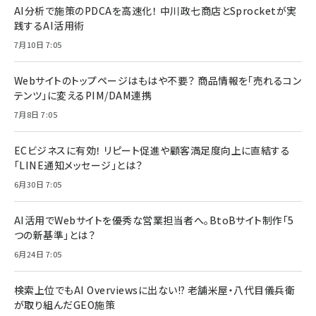
AI分析で施策のPDCAを高速化！ 中川政七商店とSprocketが実
践するAI活用術
7月10日 7:05
Webサイトのトップページはもはや不要？ 商品情報を「売れるコン
テンツ」に変えるPIM/DAM連携
7月8日 7:05
ECビジネスに有効！ リピート促進や顧客満足度向上に直結する
「LINE通知メッセージ」とは？
6月30日 7:05
AI活用でWebサイトを優秀な営業担当者へ。BtoBサイト制作「5
つの新基準」とは？
6月24日 7:05
検索上位でもAI Overviewsに出ない!? 老舗米屋・八代目儀兵衛
が取り組んだGEO施策