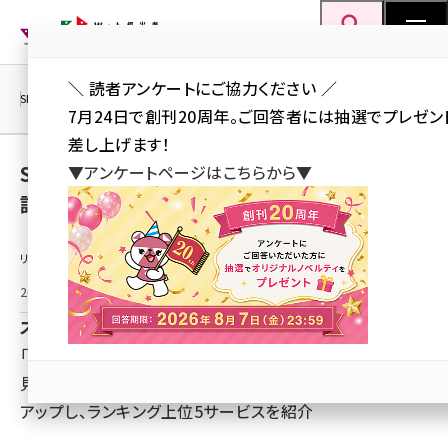
メ
Web担当者Forum
イ
検索
MENU
ン
＼ 読者アンケートにご協力ください ／
コ
SEO
マーケティング／広告
AI
SNS
アクセス解析／データ分析
7月24日で創刊20周年。ご回答者には抽選でプレゼン
ン
差し上げます！
テ
SaaS比較サイト「BOXIL」2026年4月度資料
▼アンケートページはこちらから▼
ン
請求数ランキングを発表
ツ
seo (3523)
に
リリース情報提供元：
ai (2804)
移
動
2026年5月14日 11:00
youtube (2429)
スマートキャンプ株式会社
note (2312)
「名刺管理ソフト」「経費精算システム」など、新年度の業務
セミナー (2303)
見直しに向けて導入検討が始まる注目カテゴリをピック
アップし、ランキング上位5サービスを紹介
z世代 (1622)
meo (1275)