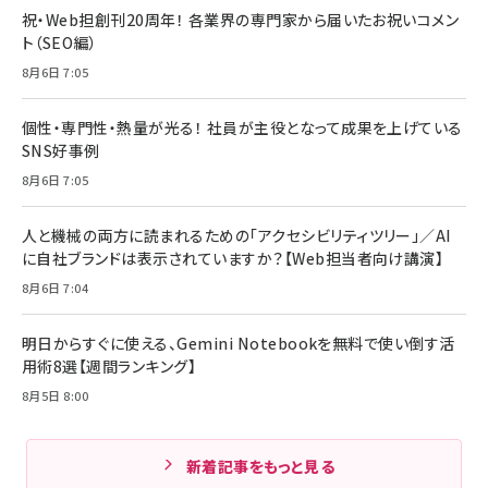
祝・Web担創刊20周年！ 各業界の専門家から届いたお祝いコメン
ト（SEO編）
8月6日 7:05
個性・専門性・熱量が光る！ 社員が主役となって成果を上げている
SNS好事例
8月6日 7:05
人と機械の両方に読まれるための「アクセシビリティツリー」／AI
に自社ブランドは表示されていますか？【Web担当者向け講演】
8月6日 7:04
明日からすぐに使える、Gemini Notebookを無料で使い倒す活
用術8選【週間ランキング】
8月5日 8:00
新着記事をもっと見る