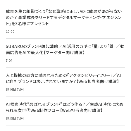
成果を生む組織づくり『なぜ戦略は正しいのに成果があがらない
のか？ 事業成長をリードするデジタルマーケティング・マネジメン
ト』を3名様にプレゼント
10:00
SUBARUのブランド想起戦略／AI活用のカギは「量」より「質」／動
画広告をAIで最大化【マーケター向け講演】
7:04
人と機械の両方に読まれるための「アクセシビリティツリー」／AI
に自社ブランドは表示されていますか？【Web担当者向け講演】
8月6日 7:04
AI検索時代“選ばれるブランド”はどう作る？／生成AI時代に求め
られる次世代Web制作フロー【Web担当者向け講演】
8月5日 7:04