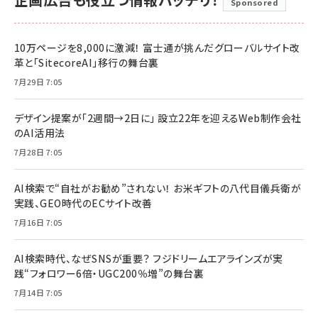
Sponsored
10万ページを8,000に激減！ 富士通が挑んだグローバルサイト改
革と「SitecoreAI」移行の舞台裏
7月29日 7:05
デザイン提案が「2週間→2日に」 設立22年を迎えるWeb制作会社
のAI活用法
7月28日 7:05
AI検索で“自社がお勧め”されない！ お米ギフトの八代目儀兵衛が
実践、GEO時代のECサイト改善
7月16日 7:05
AI検索時代、なぜSNSが重要？ フジドリームエアラインズが実
践“フォロワー6倍・UGC200％増”の舞台裏
7月14日 7:05