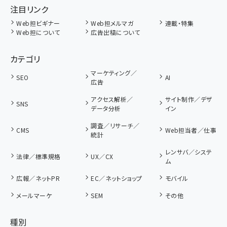
注目リンク
Web担ビギナー
Web担メルマガ
連載・特集
Web担について
広告出稿について
カテゴリ
マーケティング／
SEO
AI
広告
アクセス解析／
サイト制作／デザ
SNS
データ分析
イン
調査／リサーチ／
CMS
Web担当者／仕事
統計
レンサバ／システ
法律／標準規格
UX／CX
ム
広報／ネットPR
EC／ネットショップ
モバイル
メールマーケ
SEM
その他
種別