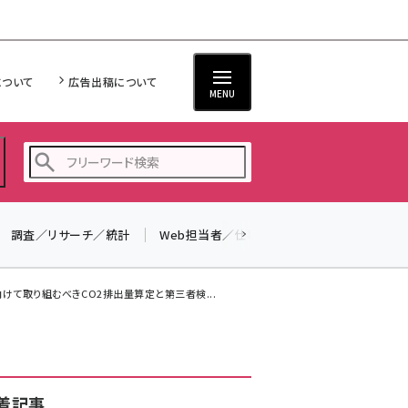
について
広告出稿について
MENU
調査／リサーチ／統計
Web担当者／仕事
法律／標準規格
seo (3526)
ai (2807)
向けて取り組むべきCO2排出量算定と第三者検...
youtube (2434)
note (2312)
セミナー (2307)
着記事