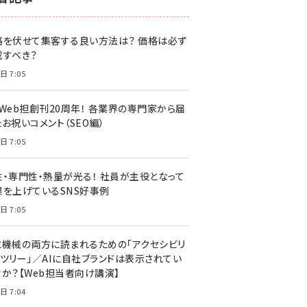
z世代 (1622)
格を伏せて集客する良い方法は？ 価格は必ず
meo (1275)
載すべき？
llmo (1163)
日 7:05
・Web担創刊20周年！ 各業界の専門家から届
お祝いコメント（SEO編）
日 7:05
性・専門性・熱量が光る！ 社員が主役となって
果を上げているSNS好事例
日 7:05
と機械の両方に読まれるための「アクセシビリ
ィツリー」／AIに自社ブランドは表示されてい
すか？【Web担当者向け講演】
日 7:04