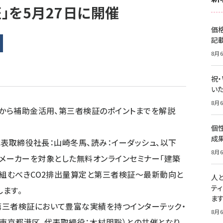
」を5月27日に開催
価
記
8月6
祝
いた
8月6
法から補助金活用、第三者検証のポイントまでを解説
個
成
、代表取締役社長：山崎冬馬、読み：イーダッシュ、以下
8月6
、建材メーカーを対象とした無料オンラインセミナー「建築
り組むべきCO2排出量算定と第三者検証～最新動向と
人
テ
ます。
ま
第三者検証において豊富な実績を持つインターテック・
8月6
：東京都港区、代表取締役：木村朋聡）との共催となり