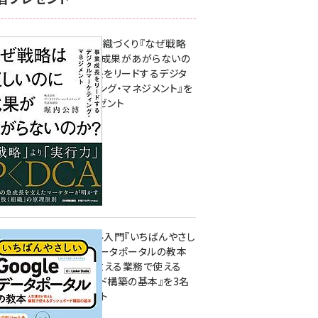
成果を生む組織づくり『なぜ戦略
は正しいのに成果があがらないの
か？ 事業成長をリードするデジタ
ルマーケティング・マネジメント』を
3名様にプレゼント
8月7日 10:00
無料BIツール入門『いちばんやさし
いGoogleデータポータルの教本
人気講師が教える業務で使える
ダッシュボード構築の基本』を3名
様にプレゼント
7月31日 10:00