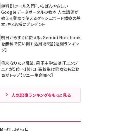
無料BIツール入門『いちばんやさしい
Googleデータポータルの教本 人気講師が
教える業務で使えるダッシュボード構築の基
本』を3名様にプレゼント
明日からすぐに使える、Gemini Notebook
を無料で使い倒す活用術8選【週間ランキン
グ】
将来なりたい職業、男子中学生はITエンジ
ニアが5位→1位に！ 高校生は男女とも公務
員がトップ【ソニー生命調べ】
人気記事ランキングをもっと見る
者プレゼント