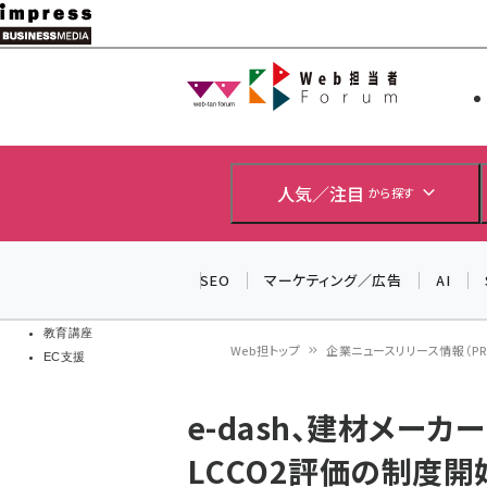
メ
イ
Web担当者
Web担当者
ン
EC担当者
コ
製品導入
ン
企業IT
ソフト開発
テ
人気／注目
から探す
IoT・AI
ン
DCクラウド
研究・調査
ツ
SEO
マーケティング／広告
AI
エネルギー
に
ドローン
移
教育講座
Web担トップ
企業ニュースリリース情報（PR T
EC支援
動
パ
e-dash、建材メー
ン
LCCO2評価の制度開
く