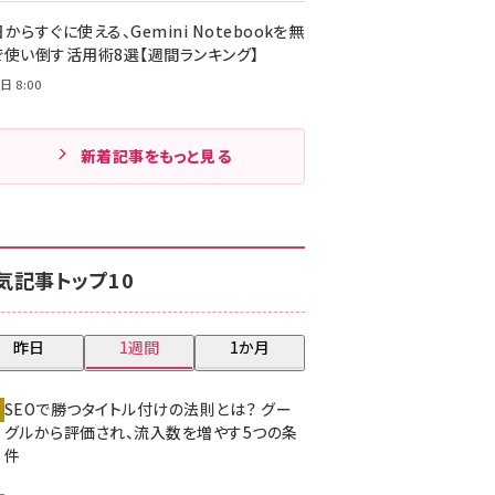
からすぐに使える、Gemini Notebookを無
で使い倒す活用術8選【週間ランキング】
日 8:00
新着記事をもっと見る
気記事トップ10
昨日
1週間
1か月
SEOで勝つタイトル付けの法則とは？ グー
グルから評価され、流入数を増やす5つの条
件