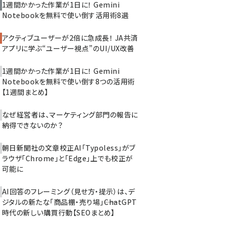
1週間かかった作業が1日に！ Gemini
Notebookを無料で使い倒す活用術8選
アクティブユーザーが2倍に急成長！ JA共済
アプリに学ぶ“ユーザー視点”のUI/UX改善
1週間かかった作業が1日に！ Gemini
Notebookを無料で使い倒す8つの活用術
【1週間まとめ】
なぜ経営者は、マーケティング部門の報告に
納得できないのか？
朝日新聞社の文章校正AI「Typoless」がブ
ラウザ「Chrome」と「Edge」上でも校正が
可能に
AI回答のフレーミング（見せ方・提示）は、デ
ジタルの新たな「商品棚・売り場」――ChatGPT
時代の新しい購買行動【SEOまとめ】