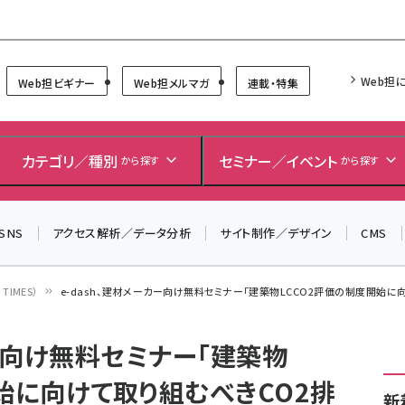
Forum
Web担
Web担ビギナー
Web担メルマガ
連載・特集
＼ 8月27日開催、申し込み受付中！ ／
生成AIをマーケティング等に活用するための考え方を学べ
カテゴリ／種別
セミナー／イベント
から探す
から探す
るセミナーイベント「生成AI × マーケティング フォーラム
2026」開催！
SNS
アクセス解析／データ分析
サイト制作／デザイン
CMS
▼申し込みはこちらから▼
IMES）
e-dash、建材メーカー向け無料セミナー「建築物LCCO2評価の制度開始に
カー向け無料セミナー「建築物
始に向けて取り組むべきCO2排
新