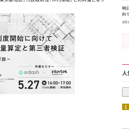
明日
料
8月5
人