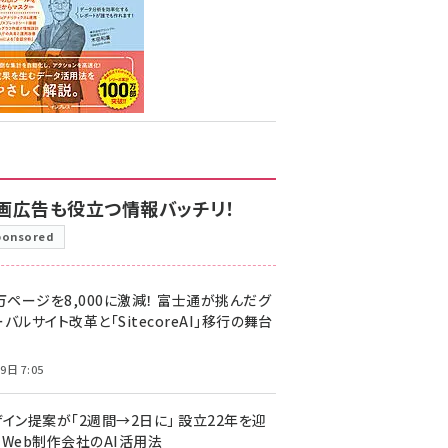
画広告も役立つ情報バッチリ！
ponsored
万ページを8,000に激減！ 富士通が挑んだグ
バルサイト改革と「SitecoreAI」移行の舞台
9日 7:05
ザイン提案が「2週間→2日に」 設立22年を迎
るWeb制作会社のAI活用法