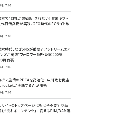
8日 7:05
I検索で“自社がお勧め”されない！ お米ギフト
八代目儀兵衛が実践、GEO時代のECサイト改
6日 7:05
検索時代、なぜSNSが重要？ フジドリームエア
ンズが実践“フォロワー6倍・UGC200％
”の舞台裏
4日 7:05
I分析で施策のPDCAを高速化！ 中川政七商店
procketが実践するAI活用術
0日 7:05
ebサイトのトップページはもはや不要？ 商品
を「売れるコンテンツ」に変えるPIM/DAM連