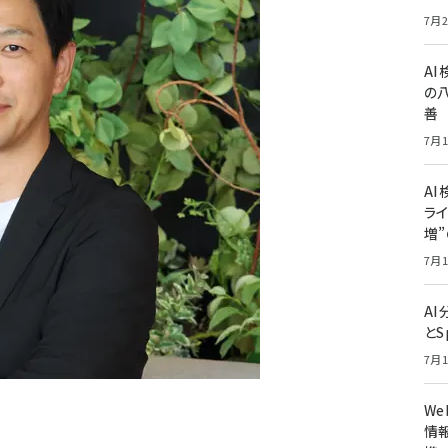
7月2
A
の
善
7月1
AI
ライ
増
7月1
A
とS
7月1
W
情報