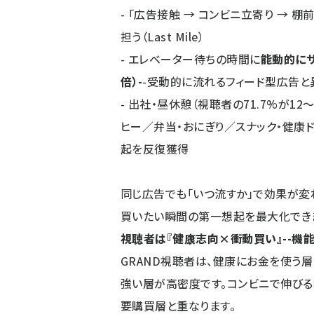
- 「広告接触 → コンビニ立寄り →
担う（Last Mile）
- エレベーター待ちの時間に
能動的にサ
倍）-
-受動的に流れるフィード型広告と
- 出社・昼休憩（視聴者の71.7%が12
ヒー／弁当・おにぎり／スナック・健康
起を反復獲得
同じ広告でも「いつ流すか」で効果が変
買いたい瞬間の第一想起を最大化でき
視聴者は『健康志向×衝動買い』--機
GRAND視聴者は、健康にお金を使う
強い層が高密度です。コンビニで伸びる
要購買層と重なります。