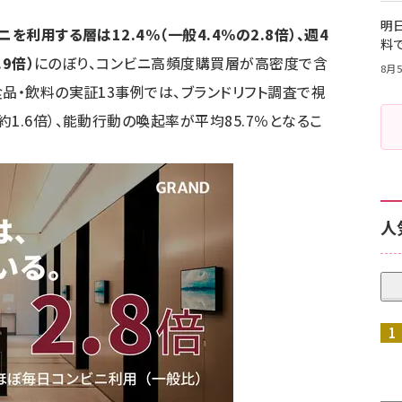
明日
を利用する層は12.4%（一般4.4%の2.8倍）、週4
料
.9倍）
にのぼり、コンビニ高頻度購買層が高密度で含
8月5
品・飲料の実証13事例では、ブランドリフト調査で視
1.6倍）、能動行動の喚起率が平均85.7％となるこ
人