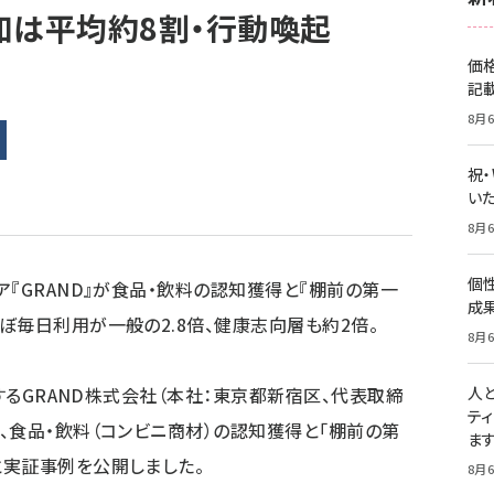
知は平均約8割・行動喚起
価
記
8月6
祝
いた
8月6
個
『GRAND』が食品・飲料の認知獲得と『棚前の第一
成
ぼ毎日利用が一般の2.8倍、健康志向層も約2倍。
8月6
営するGRAND株式会社（本社：東京都新宿区、代表取締
人
テ
、食品・飲料（コンビニ商材）の認知獲得と「棚前の第
ま
と実証事例を公開しました。
8月6