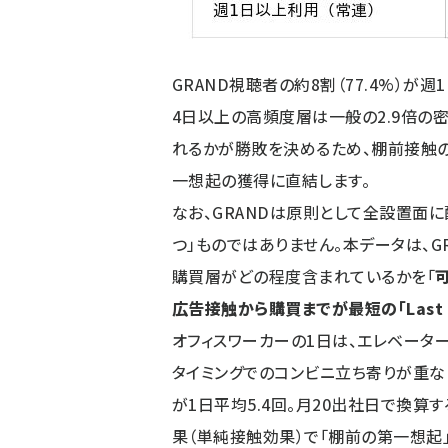
GRAND視聴者の約8割（77.4%）
4日以上の高頻度層は一般の2.9倍の
れるかが勝敗を決めるため、棚前接触
一想起の獲得に直結します。
なお、GRANDは原則として全設置面
つ」ものではありません。本データは、
購買層がどの程度含まれているかを「
広告接触から購買までが最短の「Last M
オフィスワーカーの1日は、エレベータ
タイミングでのコンビニ立ち寄りが重な
が1日平均5.4回。月20出社日で換算
果（単純接触効果）で「棚前の第一想起