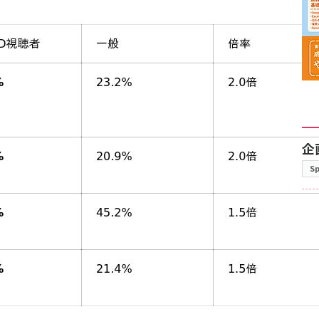
企
S
10
ロー
裏
7月2
デ
え