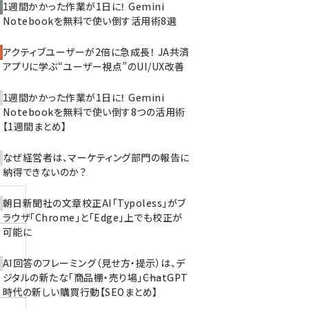
1週間かかった作業が1日に！ Gemini
Notebookを無料で使い倒す活用術8選
アクティブユーザーが2倍に急成長！ JA共済
アプリに学ぶ“ユーザー視点”のUI/UX改善
1週間かかった作業が1日に！ Gemini
Notebookを無料で使い倒す8つの活用術
【1週間まとめ】
なぜ経営者は、マーケティング部門の報告に
納得できないのか？
朝日新聞社の文章校正AI「Typoless」がブ
ラウザ「Chrome」と「Edge」上でも校正が
可能に
AI回答のフレーミング（見せ方・提示）は、デ
ジタルの新たな「商品棚・売り場」――ChatGPT
時代の新しい購買行動【SEOまとめ】