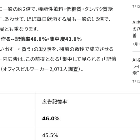
7月2
一般の約2倍で、機能性飲料・低糖質・タンパク質訴
。あわせて、ほぼ毎日飲酒する層も一般の1.5倍で、
A
層とも重なります。
の
善
--記憶率46.0%・集中度42.0%
7月1
い出す → 買う」の3段階を、棚前の数秒で成立させる
ー内広告は、この前提となる「集中して見られる」「記憶
AI
ライ
オフィスビルワーカー2,071人調査）。
増
7月1
A
とS
7月1
W
情報