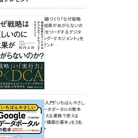
成果を生む組織づくり『なぜ戦略
は正しいのに成果があがらないの
か？ 事業成長をリードするデジタ
ルマーケティング・マネジメント』を
3名様にプレゼント
10:00
無料BIツール入門『いちばんやさし
いGoogleデータポータルの教本
人気講師が教える業務で使える
ダッシュボード構築の基本』を3名
様にプレゼント
7月31日 10:00