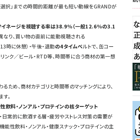
 棚前選択」までの時間的距離が最も短い動線をGRANDが
イネージを視聴する率は38.9%（一般12.6%の3.1
異なり、買い物の直前に能動視聴される
～13時に休憩）・午後・退勤
の4タイムベ
ルトで、缶コー
ドリンク／ビール・RTD等、時間帯に合う商材の第一想
わるため、商材カテゴリと時間帯のマッチングにより、
ます。
能性飲料・ノンアル・プロテインの核ターゲット
層・日常的に飲酒する層・疲労やストレス対策の需要が
機能性飲料・ノンアル・健康スナック・プロテインの主