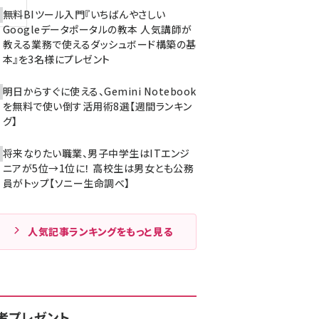
無料BIツール入門『いちばんやさしい
Googleデータポータルの教本 人気講師が
教える業務で使えるダッシュボード構築の基
本』を3名様にプレゼント
明日からすぐに使える、Gemini Notebook
を無料で使い倒す活用術8選【週間ランキン
グ】
将来なりたい職業、男子中学生はITエンジ
ニアが5位→1位に！ 高校生は男女とも公務
員がトップ【ソニー生命調べ】
人気記事ランキングをもっと見る
者プレゼント