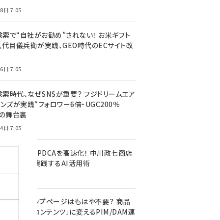
8日 7:05
I検索で“自社がお勧め”されない！ お米ギフト
八代目儀兵衛が実践、GEO時代のECサイト改
6日 7:05
検索時代、なぜSNSが重要？ フジドリームエア
ンズが実践“フォロワー6倍・UGC200％
”の舞台裏
4日 7:05
I分析で施策のPDCAを高速化！ 中川政七商店
procketが実践するAI活用術
0日 7:05
ebサイトのトップページはもはや不要？ 商品
を「売れるコンテンツ」に変えるPIM/DAM連