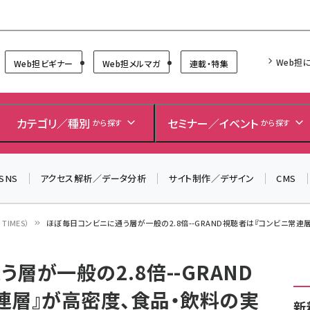
Forum
Web担
Web担ビギナー
Web担メルマガ
連載・特集
＼ 8月27日開催、申し込み受付中！ ／
生成AIをマーケティング等に活用するための考え方を学べ
カテゴリ／種別
セミナー／イベント
から探す
から探す
るセミナーイベント「生成AI × マーケティング フォーラム
2026」開催！
SNS
アクセス解析／データ分析
サイト制作／デザイン
CMS
▼申し込みはこちらから▼
IMES）
ほぼ毎日コンビニに通う層が一般の2.8倍--GRAND視聴者は『コンビニ常連層
層が一般の2.8倍--GRAND
連層』が高密度、食品・飲料の実
新