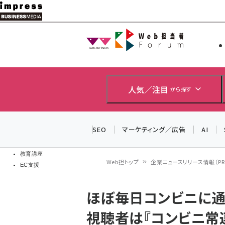
メ
イ
Web担当者
Web担当者
ン
EC担当者
コ
製品導入
ン
企業IT
ソフト開発
テ
人気／注目
から探す
IoT・AI
ン
DCクラウド
研究・調査
ツ
SEO
マーケティング／広告
AI
エネルギー
に
ドローン
移
教育講座
Web担トップ
企業ニュースリリース情報（PR T
EC支援
動
パ
ほぼ毎日コンビニに通う
ン
視聴者は『コンビニ常
く