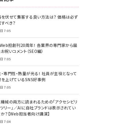
z世代 (1622)
格を伏せて集客する良い方法は？ 価格は必ず
meo (1275)
載すべき？
llmo (1163)
日 7:05
・Web担創刊20周年！ 各業界の専門家から届
お祝いコメント（SEO編）
日 7:05
性・専門性・熱量が光る！ 社員が主役となって
果を上げているSNS好事例
日 7:05
と機械の両方に読まれるための「アクセシビリ
ィツリー」／AIに自社ブランドは表示されてい
すか？【Web担当者向け講演】
日 7:04