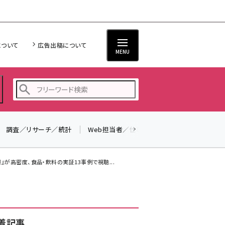
について
広告出稿について
MENU
調査／リサーチ／統計
Web担当者／仕事
法律／標準規格
seo (3524)
ai (2804)
』が高密度、食品・飲料の実証13事例で視聴...
youtube (2431)
note (2312)
セミナー (2306)
着記事