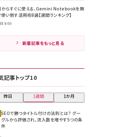
からすぐに使える、Gemini Notebookを無
で使い倒す活用術8選【週間ランキング】
日 8:00
新着記事をもっと見る
気記事トップ10
昨日
1週間
1か月
SEOで勝つタイトル付けの法則とは？ グー
グルから評価され、流入数を増やす5つの条
件