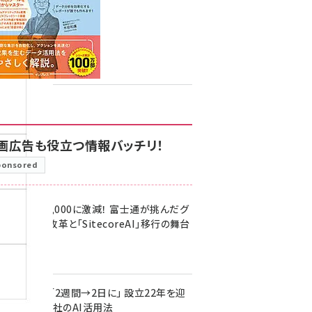
画広告も役立つ情報バッチリ！
ponsored
万ページを8,000に激減！ 富士通が挑んだグ
バルサイト改革と「SitecoreAI」移行の舞台
9日 7:05
ザイン提案が「2週間→2日に」 設立22年を迎
るWeb制作会社のAI活用法