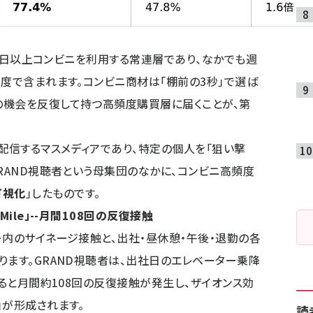
が週1日以上コンビニを利用する常連層であり、なかでも週
密度で含まれます。コンビニ商材は「棚前の3秒」で選ば
の機会を反復して持つ高頻度購買層に届くことが、第
に配信するマスメディアであり、特定の個人を「狙い撃
GRAND視聴者という母集団のなかに、コンビニ高頻度
可視化
」したものです。
ile」--月間108回の反復接触
ー内のサイネージ接触と、出社・昼休憩・午後・退勤の各
ります。GRAND視聴者は、出社日のエレベーター乗降
すると月間約108回の反復接触が発生し、ザイオンス効
」が形成されます。
読