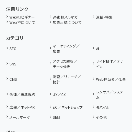
注目リンク
Web担ビギナー
Web担メルマガ
連載・特集
Web担について
広告出稿について
カテゴリ
マーケティング／
SEO
AI
広告
アクセス解析／
サイト制作／デザ
SNS
データ分析
イン
調査／リサーチ／
CMS
Web担当者／仕事
統計
レンサバ／システ
法律／標準規格
UX／CX
ム
広報／ネットPR
EC／ネットショップ
モバイル
メールマーケ
SEM
その他