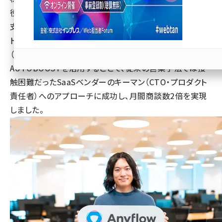
役：佐藤 泰秀）の運営するキーパーソンアプローチの営業
llmo (1166)
支援SaaS「AUTOBOOST（オートブースト）」は、ノーコー
ドiPaaS「Anyflow」シリーズを展開するAnyflow株式会社
（以下、Anyflow）の導入事例を公開いたしました。 同社は
AUTOBOOSTを活用することで、従来の営業手法では接
触困難だったSaaSベンダーのキーマン（CTO・プロダクト
責任者）へのアプローチに成功し、月間商談数2倍を実現
しました。