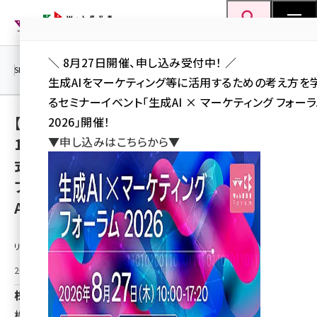
メ
Web担当者Forum
イ
検索
MENU
ン
＼ 8月27日開催、申し込み受付中！ ／
コ
SEO
マーケティング／広告
AI
SNS
アクセス解析／データ分析
生成AIをマーケティング等に活用するための考え方を
ン
るセミナーイベント「生成AI × マーケティング フォー
テ
【導入事例】商談数2倍・作業時間は1日わずか
2026」開催！
ン
▼申し込みはこちらから▼
10分。SaaS連携iPaaSを展開するAnyflow株
ツ
seo (3528)
式会社がセールスインテリジェンスプラット
に
フォーム「AUTOBOOST」で実現した「攻めの
ai (2811)
移
ABM」とは
動
youtube (2439)
note (2315)
リリース情報提供元：
セミナー (2308)
2026年1月21日 12:21
z世代 (1623)
株式会社XAION DATA
株式会社XAION DATA（本社：東京都千代田区、代表取締
meo (1277)