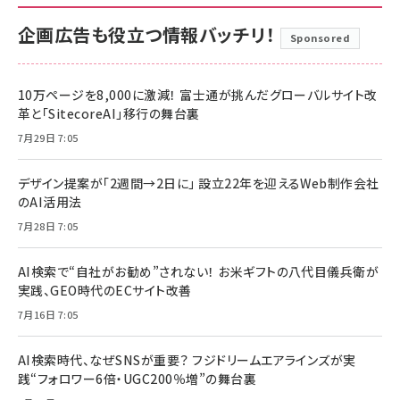
企画広告も役立つ情報バッチリ！
Sponsored
10万ページを8,000に激減！ 富士通が挑んだグローバルサイト改
革と「SitecoreAI」移行の舞台裏
7月29日 7:05
デザイン提案が「2週間→2日に」 設立22年を迎えるWeb制作会社
のAI活用法
7月28日 7:05
AI検索で“自社がお勧め”されない！ お米ギフトの八代目儀兵衛が
実践、GEO時代のECサイト改善
7月16日 7:05
AI検索時代、なぜSNSが重要？ フジドリームエアラインズが実
践“フォロワー6倍・UGC200％増”の舞台裏