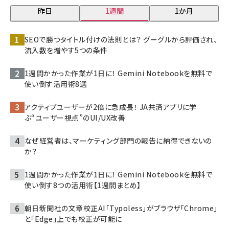
昨日
1週間
1か月
SEOで勝つタイトル付けの法則とは？ グーグルから評価され、
流入数を増やす5つの条件
1週間かかった作業が1日に！ Gemini Notebookを無料で
使い倒す活用術8選
アクティブユーザーが2倍に急成長！ JA共済アプリに学
ぶ“ユーザー視点”のUI/UX改善
なぜ経営者は、マーケティング部門の報告に納得できないの
か？
1週間かかった作業が1日に！ Gemini Notebookを無料で
使い倒す8つの活用術【1週間まとめ】
朝日新聞社の文章校正AI「Typoless」がブラウザ「Chrome」
と「Edge」上でも校正が可能に