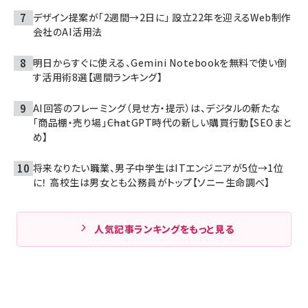
デザイン提案が「2週間→2日に」 設立22年を迎えるWeb制作
会社のAI活用法
明日からすぐに使える、Gemini Notebookを無料で使い倒
す活用術8選【週間ランキング】
AI回答のフレーミング（見せ方・提示）は、デジタルの新たな
「商品棚・売り場」――ChatGPT時代の新しい購買行動【SEOまと
め】
将来なりたい職業、男子中学生はITエンジニアが5位→1位
に！ 高校生は男女とも公務員がトップ【ソニー生命調べ】
人気記事ランキングをもっと見る