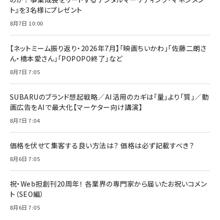
ト』を3名様にプレゼント
8月7日 10:00
【ネットミーム振り返り・2026年7月】「映画ちいかわ」「佐藤二朗さ
ん・橋本愛さん」「POPOPO終了」など
8月7日 7:05
SUBARUのブランド想起戦略／AI活用のカギは「量」より「質」／動
画広告をAIで最大化【マーケター向け講演】
8月7日 7:04
価格を伏せて集客する良い方法は？ 価格は必ず記載すべき？
8月6日 7:05
祝・Web担創刊20周年！ 各業界の専門家から届いたお祝いコメン
ト（SEO編）
8月6日 7:05