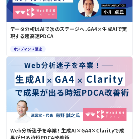
データ分析はAIで次のステージへ。GA4×生成AIで実
現する超高速PDCA
オンデマンド講座
Web分析迷子を卒業！ 生成AI×GA4×Clarityで成
果が出る時短PDCA改善術