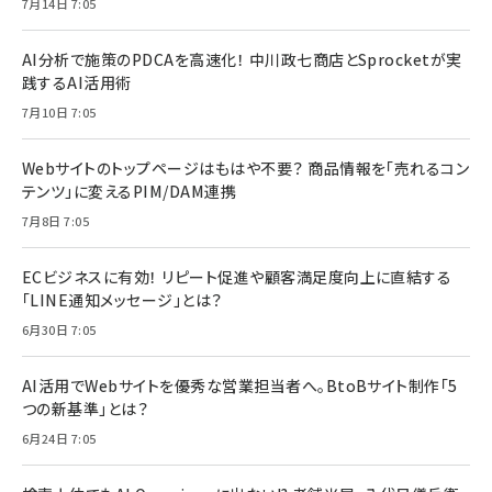
7月14日 7:05
AI分析で施策のPDCAを高速化！ 中川政七商店とSprocketが実
践するAI活用術
7月10日 7:05
Webサイトのトップページはもはや不要？ 商品情報を「売れるコン
テンツ」に変えるPIM/DAM連携
7月8日 7:05
ECビジネスに有効！ リピート促進や顧客満足度向上に直結する
「LINE通知メッセージ」とは？
6月30日 7:05
AI活用でWebサイトを優秀な営業担当者へ。BtoBサイト制作「5
つの新基準」とは？
6月24日 7:05