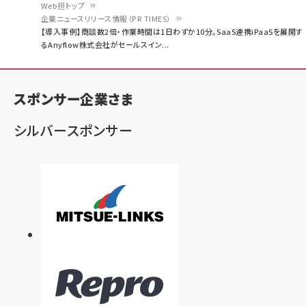
Web担トップ
企業ニュースリリース情報（PR TIMES）
パ
【導入事例】商談数2倍・作業時間は1日わずか10分。SaaS連携iPaaSを展開す
るAnyflow株式会社がセールスイン...
ン
く
ず
スポンサー企業さま
シルバースポンサー