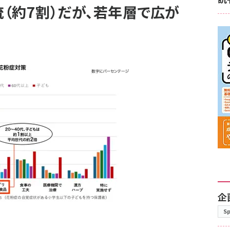
（約7割）だが、若年層で広が
企
S