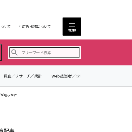
について
広告出稿について
MENU
調査／リサーチ／統計
Web担当者／仕事
法律／標準規格
seo (3523)
ai (2804)
プが明らかに
youtube (2429)
note (2312)
セミナー (2303)
着記事