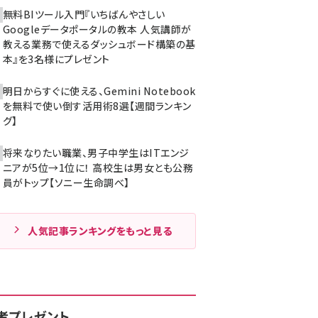
無料BIツール入門『いちばんやさしい
Googleデータポータルの教本 人気講師が
教える業務で使えるダッシュボード構築の基
本』を3名様にプレゼント
明日からすぐに使える、Gemini Notebook
を無料で使い倒す活用術8選【週間ランキン
グ】
将来なりたい職業、男子中学生はITエンジ
ニアが5位→1位に！ 高校生は男女とも公務
員がトップ【ソニー生命調べ】
人気記事ランキングをもっと見る
者プレゼント