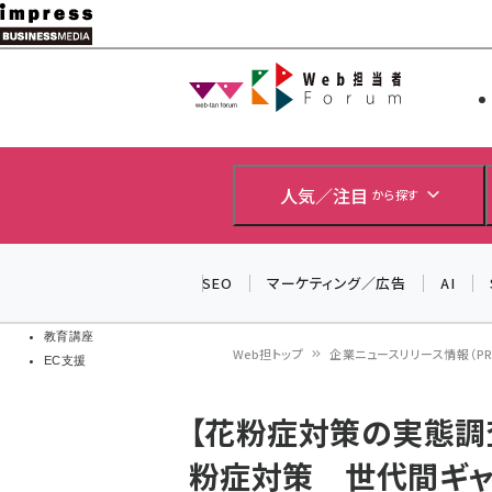
メ
イ
Web担当者
Web担当者
ン
EC担当者
コ
製品導入
ン
企業IT
ソフト開発
テ
人気／注目
から探す
IoT・AI
ン
DCクラウド
研究・調査
ツ
SEO
マーケティング／広告
AI
エネルギー
に
ドローン
移
教育講座
Web担トップ
企業ニュースリリース情報（PR T
EC支援
動
パ
【花粉症対策の実態調
ン
粉症対策 世代間ギャ
く