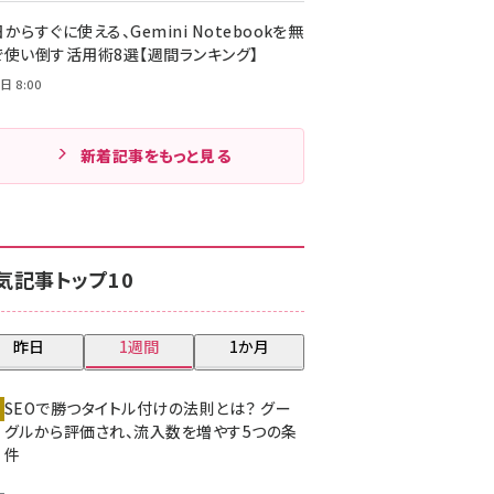
からすぐに使える、Gemini Notebookを無
で使い倒す活用術8選【週間ランキング】
日 8:00
新着記事をもっと見る
気記事トップ10
昨日
1週間
1か月
SEOで勝つタイトル付けの法則とは？ グー
グルから評価され、流入数を増やす5つの条
件