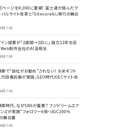
万ページを8,000に激減！ 富士通が挑んだグ
バルサイト改革と「SitecoreAI」移行の舞台
9日 7:05
ザイン提案が「2週間→2日に」 設立22年を迎
るWeb制作会社のAI活用法
8日 7:05
I検索で“自社がお勧め”されない！ お米ギフト
八代目儀兵衛が実践、GEO時代のECサイト改
6日 7:05
検索時代、なぜSNSが重要？ フジドリームエア
ンズが実践“フォロワー6倍・UGC200％
”の舞台裏
4日 7:05