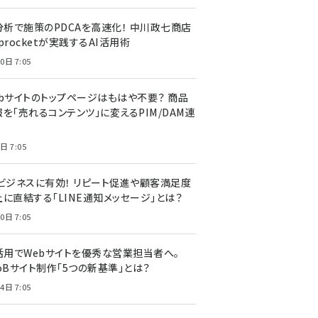
I分析で施策のPDCAを高速化！ 中川政七商店
procketが実践するAI活用術
0日 7:05
ebサイトのトップページはもはや不要？ 商品
を「売れるコンテンツ」に変えるPIM/DAM連
日 7:05
Cビジネスに有効！ リピート促進や顧客満足度
上に直結する「LINE通知メッセージ」とは？
0日 7:05
I活用でWebサイトを優秀な営業担当者へ。
oBサイト制作「5つの新基準」とは？
4日 7:05