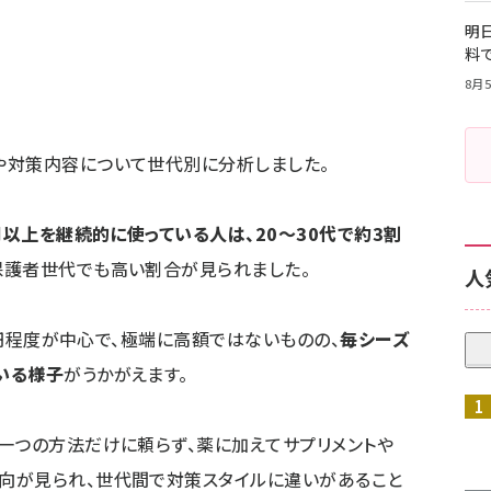
明日
料
8月5
や対策内容について世代別に分析しました。
0円以上を継続的に使っている人は、20～30代で約3割
保護者世代でも高い割合が見られました。
人
00円程度が中心で、極端に高額ではないものの、
毎シーズ
いる様子
がうかがえます。
一つの方法だけに頼らず、薬に加えてサプリメントや
向が見られ、世代間で対策スタイルに違いがあること