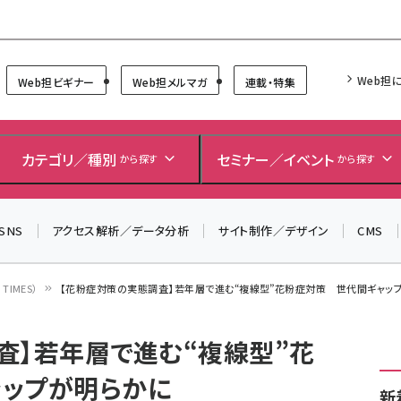
Forum
Web担
Web担ビギナー
Web担メルマガ
連載・特集
＼ 読者アンケートにご協力ください ／
7月24日で創刊20周年。ご回答者には抽選でプレゼントを
カテゴリ／種別
セミナー／イベント
から探す
から探す
差し上げます！
▼アンケートページはこちらから▼
SNS
アクセス解析／データ分析
サイト制作／デザイン
CMS
IMES）
【花粉症対策の実態調査】若年層で進む“複線型”花粉症対策 世代間ギャッ
査】若年層で進む“複線型”花
ップが明らかに
新