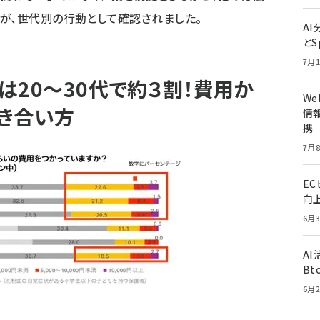
が、世代別の行動として確認されました。
A
とS
7月1
人は20～30代で約３割！費用か
W
き合い方
情報
携
7月8
E
向
6月3
A
Bt
6月2