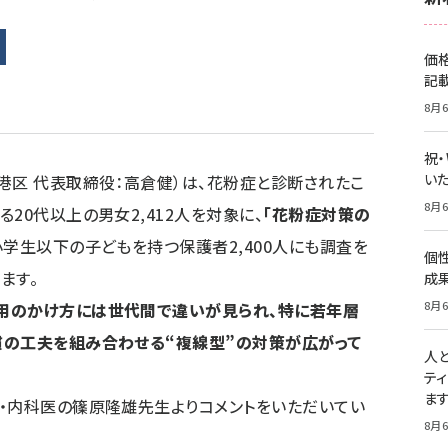
価
記
8月6
祝
いた
港区 代表取締役：高倉健）は、花粉症と診断されたこ
8月6
20代以上の男女2,412人を対象に、
「花粉症対策の
小学生以下の子どもを持つ保護者2,400人にも調査を
個
ます。
成
8月6
用のかけ方には世代間で違いが見られ、特に若年層
慣の工夫を組み合わせる“複線型”の対策が広がって
人
テ
ま
・内科医の篠原隆雄先生よりコメントをいただいてい
8月6