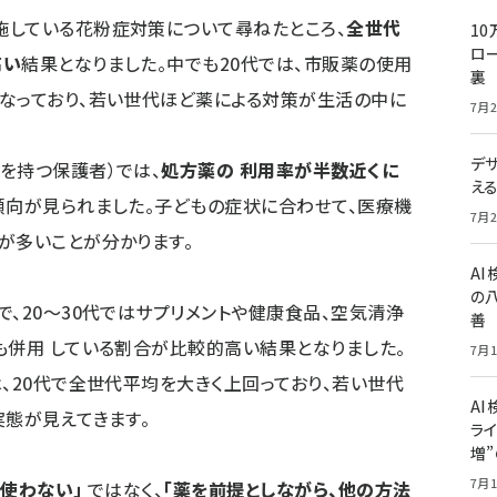
施している花粉症対策について尋ねたところ、
全世代
10
ロー
高い
結果となりました。中でも20代では、市販薬の使用
裏
なっており、若い世代ほど薬による対策が生活の中に
7月2
デ
を持つ保護者）では、
処方薬の 利用率が半数近くに
え
傾向が見られました。子どもの症状に合わせて、医療機
7月2
が多いことが分かります。
A
の
で、20～30代ではサプリメントや健康食品、空気清浄
善
も併用 している割合が比較的高い結果となりました。
7月1
は、20代で全世代平均を大きく上回っており、若い世代
AI
実態が見えてきます。
ライ
増
7月1
を使わない」
ではなく、
「薬を前提としながら、他の方法