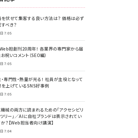
z世代 (1622)
格を伏せて集客する良い方法は？ 価格は必ず
meo (1275)
載すべき？
llmo (1161)
日 7:05
・Web担創刊20周年！ 各業界の専門家から届
お祝いコメント（SEO編）
日 7:05
性・専門性・熱量が光る！ 社員が主役となって
果を上げているSNS好事例
日 7:05
と機械の両方に読まれるための「アクセシビリ
ィツリー」／AIに自社ブランドは表示されてい
すか？【Web担当者向け講演】
日 7:04