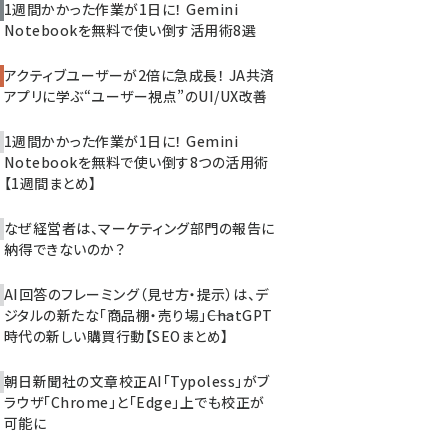
1週間かかった作業が1日に！ Gemini
Notebookを無料で使い倒す活用術8選
アクティブユーザーが2倍に急成長！ JA共済
アプリに学ぶ“ユーザー視点”のUI/UX改善
1週間かかった作業が1日に！ Gemini
Notebookを無料で使い倒す8つの活用術
【1週間まとめ】
なぜ経営者は、マーケティング部門の報告に
納得できないのか？
AI回答のフレーミング（見せ方・提示）は、デ
ジタルの新たな「商品棚・売り場」――ChatGPT
時代の新しい購買行動【SEOまとめ】
朝日新聞社の文章校正AI「Typoless」がブ
ラウザ「Chrome」と「Edge」上でも校正が
可能に