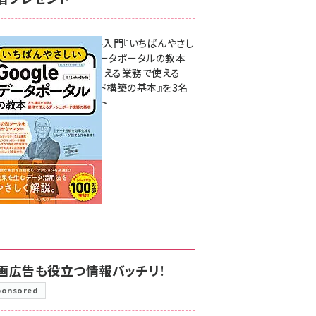
無料BIツール入門『いちばんやさし
いGoogleデータポータルの教本
人気講師が教える業務で使える
ダッシュボード構築の基本』を3名
様にプレゼント
7月31日 10:00
画広告も役立つ情報バッチリ！
ponsored