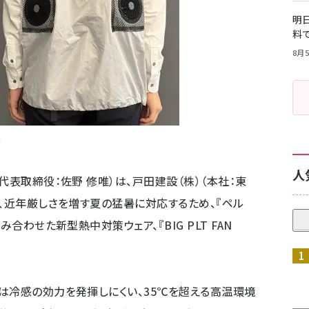
明日
料
8月5
真
人
代表取締役：佐野 修唯）は、戸田建設（株）（本社：東
で、近年厳しさを増す夏の猛暑に対応するため、『ペル
合わせた新型熱中対策ウェア、『BIG PLT FAN
は冷感の効力を発揮しにくい、35℃を超える高温環境