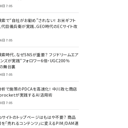
8日 7:05
I検索で“自社がお勧め”されない！ お米ギフト
八代目儀兵衛が実践、GEO時代のECサイト改
6日 7:05
検索時代、なぜSNSが重要？ フジドリームエア
ンズが実践“フォロワー6倍・UGC200％
”の舞台裏
4日 7:05
I分析で施策のPDCAを高速化！ 中川政七商店
procketが実践するAI活用術
0日 7:05
ebサイトのトップページはもはや不要？ 商品
を「売れるコンテンツ」に変えるPIM/DAM連