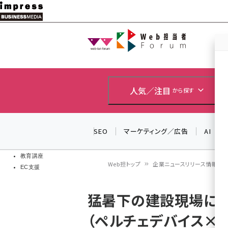
メ
イ
Web担当者
Web担当者
ン
EC担当者
コ
製品導入
ン
企業IT
ソフト開発
テ
人気／注目
から探す
IoT・AI
ン
DCクラウド
研究・調査
ツ
SEO
マーケティング／広告
AI
エネルギー
に
ドローン
移
教育講座
Web担トップ
企業ニュースリリース情報（PR T
EC支援
動
パ
猛暑下の建設現場に向
ン
（ペルチェデバイス×
く