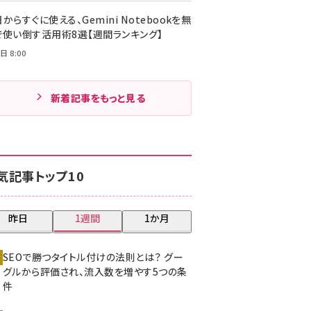
からすぐに使える、Gemini Notebookを無
で使い倒す活用術8選【週間ランキング】
日 8:00
新着記事をもっと見る
気記事トップ10
昨日
1週間
1か月
SEOで勝つタイトル付けの法則とは？ グー
グルから評価され、流入数を増やす5つの条
件