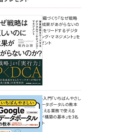
成果を生む組織づくり『なぜ戦略
は正しいのに成果があがらないの
か？ 事業成長をリードするデジタ
ルマーケティング・マネジメント』を
3名様にプレゼント
10:00
無料BIツール入門『いちばんやさし
いGoogleデータポータルの教本
人気講師が教える業務で使える
ダッシュボード構築の基本』を3名
様にプレゼント
7月31日 10:00