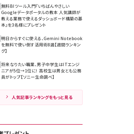
無料BIツール入門『いちばんやさしい
Googleデータポータルの教本 人気講師が
教える業務で使えるダッシュボード構築の基
本』を3名様にプレゼント
明日からすぐに使える、Gemini Notebook
を無料で使い倒す活用術8選【週間ランキン
グ】
将来なりたい職業、男子中学生はITエンジ
ニアが5位→1位に！ 高校生は男女とも公務
員がトップ【ソニー生命調べ】
人気記事ランキングをもっと見る
者プレゼント