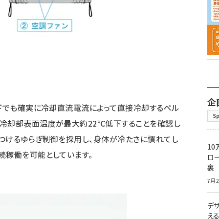
企
境下でも確実に冷却直流電流によって直接冷却するペル
S
で冷却部表面温度が最大約22℃低下することを確認し
つけるゆらぎ制御を採用し、身体が冷たさに慣れてし
10
続稼働を可能としています。
ロー
裏
7月2
デ
え