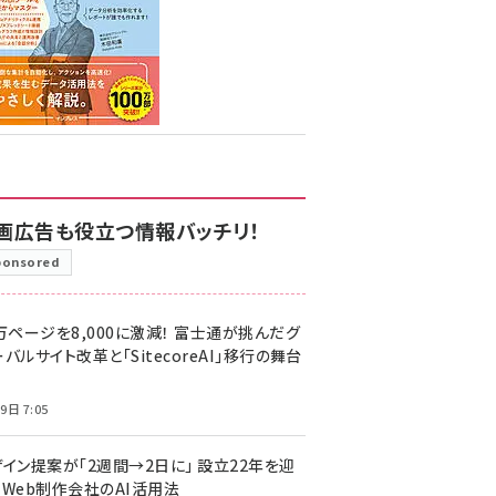
画広告も役立つ情報バッチリ！
ponsored
万ページを8,000に激減！ 富士通が挑んだグ
バルサイト改革と「SitecoreAI」移行の舞台
9日 7:05
ザイン提案が「2週間→2日に」 設立22年を迎
るWeb制作会社のAI活用法