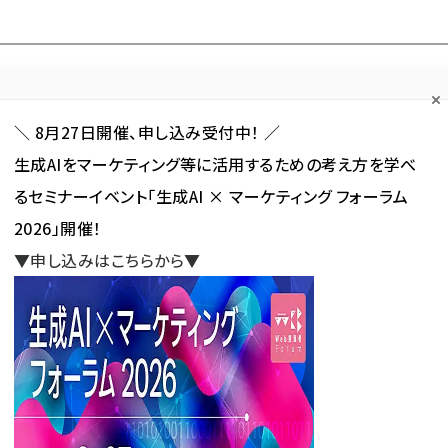
Forum
Web担
Web担ビギナー
Web担メルマガ
連載・特集
＼ 8月27日開催、申し込み受付中！ ／
生成AIをマーケティング等に活用するための考え方を学べ
カテゴリ／種別
セミナー／イベント
から探す
から探す
るセミナーイベント「生成AI × マーケティング フォーラム
2026」開催！
SNS
アクセス解析／データ分析
サイト制作／デザイン
CMS
▼申し込みはこちらから▼
IMES）
猛暑下の建設現場に向け「ハイブリッド冷却作業着」（ペルチェデバイス×ファ
け「ハイブリッド冷却作業着」
ファン付きウェア）を共同開発！
新