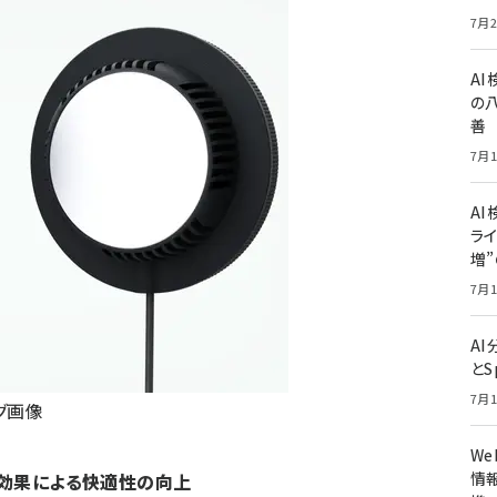
7月2
A
の
善
7月1
AI
ライ
増
7月1
A
とS
7月1
グ画像
W
情報
乗効果による快適性の向上