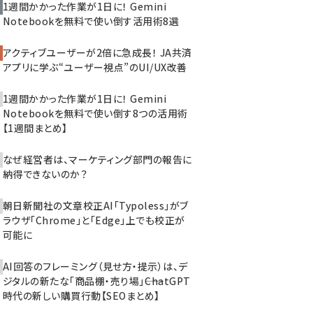
1週間かかった作業が1日に！ Gemini
Notebookを無料で使い倒す活用術8選
アクティブユーザーが2倍に急成長！ JA共済
アプリに学ぶ“ユーザー視点”のUI/UX改善
1週間かかった作業が1日に！ Gemini
Notebookを無料で使い倒す8つの活用術
【1週間まとめ】
なぜ経営者は、マーケティング部門の報告に
納得できないのか？
朝日新聞社の文章校正AI「Typoless」がブ
ラウザ「Chrome」と「Edge」上でも校正が
可能に
AI回答のフレーミング（見せ方・提示）は、デ
ジタルの新たな「商品棚・売り場」――ChatGPT
時代の新しい購買行動【SEOまとめ】