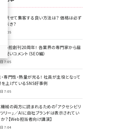
z世代 (1622)
格を伏せて集客する良い方法は？ 価格は必ず
meo (1275)
載すべき？
llmo (1163)
日 7:05
・Web担創刊20周年！ 各業界の専門家から届
お祝いコメント（SEO編）
日 7:05
性・専門性・熱量が光る！ 社員が主役となって
果を上げているSNS好事例
日 7:05
と機械の両方に読まれるための「アクセシビリ
ィツリー」／AIに自社ブランドは表示されてい
すか？【Web担当者向け講演】
日 7:04