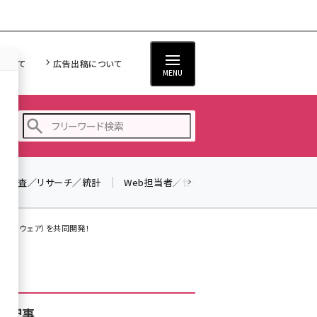
について
広告出稿について
MENU
調査／リサーチ／統計
Web担当者／仕事
法律／標準規格
seo (3524)
ai (2804)
ン付きウェア）を共同開発！
youtube (2431)
note (2312)
セミナー (2306)
着記事