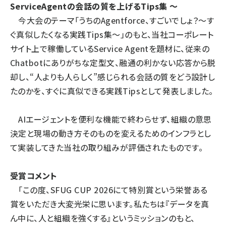
ServiceAgentの会話の質を上げるTips集 ～
今大会のテーマ「うちのAgentforce、すごいでしょ？～す
ぐ真似したくなる実践Tips集～」のもと、当社コーポレート
サイト上で稼働しているService Agentを題材に、従来の
Chatbotにありがちな定型文、融通の利かない応答から脱
却し、“人よりも人らしく”感じられる会話の質をどう設計し
たのかを、すぐに真似できる実践Tipsとして発表しました。
AIエージェントを便利な機能で終わらせず、組織の意思
決定と現場の動き方そのものを変えるためのインフラとし
て実装してきた当社の取り組みが評価されたものです。
受賞コメント
「この度、SFUG CUP 2026にて特別賞という栄誉ある
賞をいただき大変光栄に思います。私たちは『データを真
ん中に、人と組織を強くする』というミッションのもと、