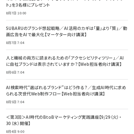
ト』を3名様にプレゼント
8月7日 10:00
SUBARUのブランド想起戦略／AI活用のカギは「量」より「質」／動
画広告をAIで最大化【マーケター向け講演】
8月7日 7:04
人と機械の両方に読まれるための「アクセシビリティツリー」／AI
に自社ブランドは表示されていますか？【Web担当者向け講演】
8月6日 7:04
AI検索時代“選ばれるブランド”はどう作る？／生成AI時代に求め
られる次世代Web制作フロー【Web担当者向け講演】
8月5日 7:04
＜第3回＞AI時代のBtoBマーケティング実践講座【9/29（火）・
30（水）開催】
8月4日 9:00