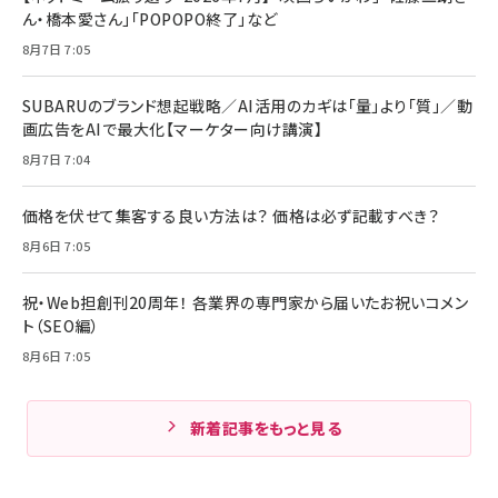
ん・橋本愛さん」「POPOPO終了」など
8月7日 7:05
SUBARUのブランド想起戦略／AI活用のカギは「量」より「質」／動
画広告をAIで最大化【マーケター向け講演】
8月7日 7:04
価格を伏せて集客する良い方法は？ 価格は必ず記載すべき？
8月6日 7:05
祝・Web担創刊20周年！ 各業界の専門家から届いたお祝いコメン
ト（SEO編）
8月6日 7:05
新着記事をもっと見る