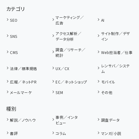
カテゴリ
マーケティング／
SEO
AI
広告
アクセス解析／
サイト制作／デザ
SNS
データ分析
イン
調査／リサーチ／
CMS
Web担当者／仕事
統計
レンサバ／システ
法律／標準規格
UX／CX
ム
広報／ネットPR
EC／ネットショップ
モバイル
メールマーケ
SEM
その他
種別
事例／インタ
解説／ノウハウ
調査データ
ビュー
書評
コラム
マンガ/小説