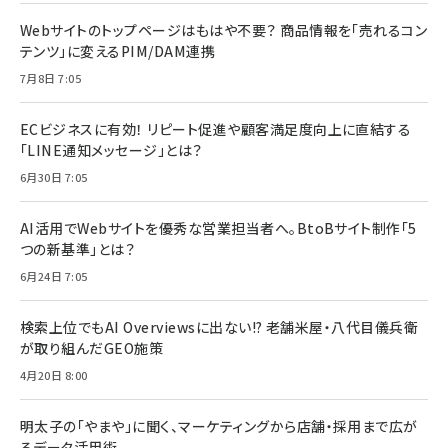
Webサイトのトップページはもはや不要？ 商品情報を「売れるコン
テンツ」に変えるPIM/DAM連携
7月8日 7:05
ECビジネスに有効！ リピート促進や顧客満足度向上に直結する
「LINE通知メッセージ」とは？
6月30日 7:05
AI活用でWebサイトを優秀な営業担当者へ。BtoBサイト制作「5
つの新基準」とは？
6月24日 7:05
検索上位でもAI Overviewsに出ない!? 老舗米屋・八代目儀兵衛
が取り組んだGEO施策
4月20日 8:00
明太子の「やまや」に聞く、マーケティングから店舗・採用まで広が
るデータ活用術