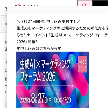
メ
Web担当者Forum
イ
検索
MENU
ン
＼ 8月27日開催、申し込み受付中！ ／
コ
SEO
マーケティング／広告
AI
SNS
アクセス解析／データ分析
生成AIをマーケティング等に活用するための考え方を
ン
るセミナーイベント「生成AI × マーケティング フォー
テ
株式会社Parkour Japan、「SFUG CUP
2026」開催！
ン
▼申し込みはこちらから▼
2026」決勝大会にて審査員特別賞を受賞
ツ
seo (3536)
に
リリース情報提供元：
ai (2818)
移
動
2026年6月11日 17:45
youtube (2444)
株式会社Parkour Japan
note (2320)
～第14回 Salesforce 全国活用チャンピオン大会、
セミナー (2313)
「Agentforceを人よりも人らしく。」の発表が評価～
z世代 (1629)
meo (1279)