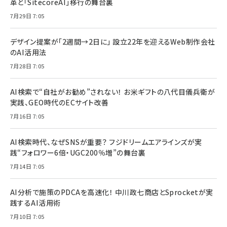
革と「SitecoreAI」移行の舞台裏
7月29日 7:05
デザイン提案が「2週間→2日に」 設立22年を迎えるWeb制作会社
のAI活用法
7月28日 7:05
AI検索で“自社がお勧め”されない！ お米ギフトの八代目儀兵衛が
実践、GEO時代のECサイト改善
7月16日 7:05
AI検索時代、なぜSNSが重要？ フジドリームエアラインズが実
践“フォロワー6倍・UGC200％増”の舞台裏
7月14日 7:05
AI分析で施策のPDCAを高速化！ 中川政七商店とSprocketが実
践するAI活用術
7月10日 7:05