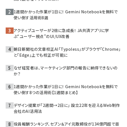
1週間かかった作業が1日に！ Gemini Notebookを無料で
使い倒す活用術8選
アクティブユーザーが2倍に急成長！ JA共済アプリに学
ぶ“ユーザー視点”のUI/UX改善
朝日新聞社の文章校正AI「Typoless」がブラウザ「Chrome」
と「Edge」上でも校正が可能に
なぜ経営者は、マーケティング部門の報告に納得できないの
か？
1週間かかった作業が1日に！ Gemini Notebookを無料で
使い倒す8つの活用術【1週間まとめ】
デザイン提案が「2週間→2日に」 設立22年を迎えるWeb制作
会社のAI活用法
役員報酬ランキング、セブン＆アイ元取締役が134億円超で首