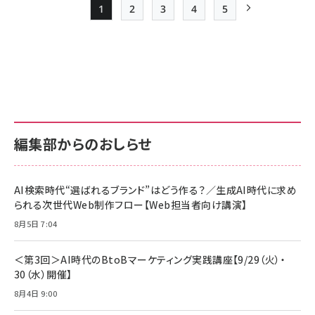
1
2
3
4
5
Page
Page
Page
Page
Page
次ページ
ペー
ジ
送
り
編集部からのおしらせ
AI検索時代“選ばれるブランド”はどう作る？／生成AI時代に求め
られる次世代Web制作フロー【Web担当者向け講演】
8月5日 7:04
＜第3回＞AI時代のBtoBマーケティング実践講座【9/29（火）・
30（水）開催】
8月4日 9:00