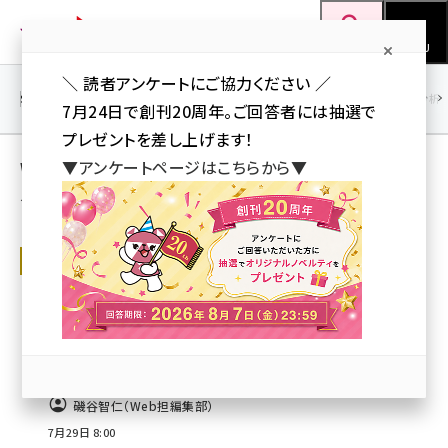
メ
Web担当者Forum
イ
検索
MENU
ン
＼ 読者アンケートにご協力ください ／
コ
SEO
マーケティング／広告
AI
SNS
アクセス解析／データ分析
7月24日で創刊20周年。ご回答者には抽選で
ン
プレゼントを差し上げます！
テ
Web担人気記事ランキング 人気記事ランキン
▼アンケートページはこちらから▼
ン
グ
ツ
seo (3516)
に
Web担人気記事ランキング
ai (2799)
移
「Google Search Console」に新機能
動
「プラットフォームプロパティ」を追加【週
youtube (2420)
間ランキング】
note (2308)
他のユーザーはどんな記事を読んでいるのか？ 2026年7月22日～
2026年7月28日に最も人気の高かった記事をチェック！
セミナー (2296)
磯谷智仁（Web担編集部）
z世代 (1617)
7月29日 8:00
meo (1274)