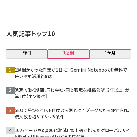
人気記事トップ10
昨日
1週間
1か月
1週間かかった作業が1日に！ Gemini Notebookを無料で
使い倒す活用術8選
派遣で働く期間、同じ会社・同じ職場を継続希望「3年以上」が
第1位【エン調べ】
SEOで勝つタイトル付けの法則とは？ グーグルから評価され、
流入数を増やす5つの条件
10万ページを8,000に激減！ 富士通が挑んだグローバルサイ
ト改革と「SitecoreAI」移行の舞台裏