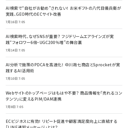
AI検索で“自社がお勧め”されない！ お米ギフトの八代目儀兵衛が
実践、GEO時代のECサイト改善
7月16日 7:05
AI検索時代、なぜSNSが重要？ フジドリームエアラインズが実
践“フォロワー6倍・UGC200％増”の舞台裏
7月14日 7:05
AI分析で施策のPDCAを高速化！ 中川政七商店とSprocketが実
践するAI活用術
7月10日 7:05
Webサイトのトップページはもはや不要？ 商品情報を「売れるコン
テンツ」に変えるPIM/DAM連携
7月8日 7:05
ECビジネスに有効！ リピート促進や顧客満足度向上に直結する
「LINE通知メッセージ」とは？