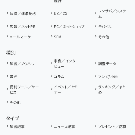
統計
レンサバ／システ
法律／標準規格
UX／CX
ム
広報／ネットPR
EC／ネットショップ
モバイル
メールマーケ
SEM
その他
種別
事例／インタ
解説／ノウハウ
調査データ
ビュー
書評
コラム
マンガ/小説
便利ツール／サー
イベント／セミ
ランキング／まと
ビス
ナー
め
その他
タイプ
解説記事
ニュース記事
プレゼント／応募