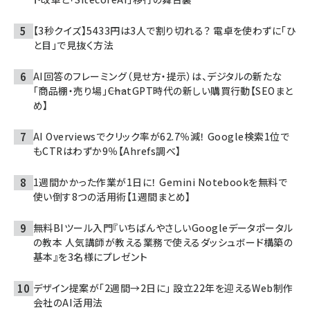
【3秒クイズ】5433円は3人で割り切れる？ 電卓を使わずに「ひ
と目」で見抜く方法
AI回答のフレーミング（見せ方・提示）は、デジタルの新たな
「商品棚・売り場」――ChatGPT時代の新しい購買行動【SEOまと
め】
AI Overviewsでクリック率が62.7％減！ Google検索1位で
もCTRはわずか9％【Ahrefs調べ】
1週間かかった作業が1日に！ Gemini Notebookを無料で
使い倒す8つの活用術【1週間まとめ】
無料BIツール入門『いちばんやさしいGoogleデータポータル
の教本 人気講師が教える業務で使えるダッシュボード構築の
基本』を3名様にプレゼント
デザイン提案が「2週間→2日に」 設立22年を迎えるWeb制作
会社のAI活用法