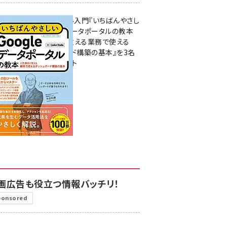
無料BIツール入門『いちばんやさし
いGoogleデータポータルの教本
人気講師が教える業務で使える
ダッシュボード構築の基本』を3名
様にプレゼント
7月31日 10:00
画広告も役立つ情報バッチリ！
ponsored