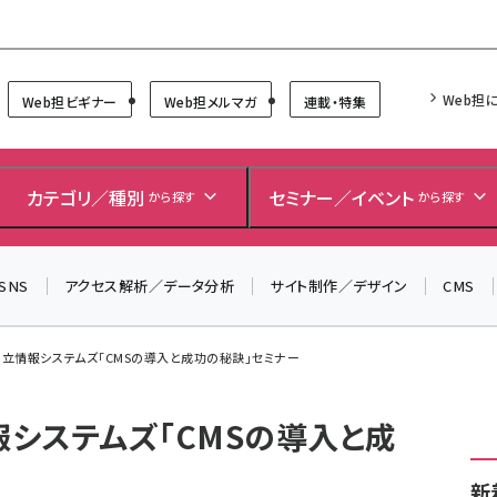
Forum
Web担
Web担ビギナー
Web担メルマガ
連載・特集
＼ 読者アンケートにご協力ください ／
7月24日で創刊20周年。ご回答者には抽選でプレゼントを
カテゴリ／種別
セミナー／イベント
から探す
から探す
差し上げます！
▼アンケートページはこちらから▼
SNS
アクセス解析／データ分析
サイト制作／デザイン
CMS
 日立情報システムズ「CMSの導入と成功の秘訣」セミナー
報システムズ「CMSの導入と成
新