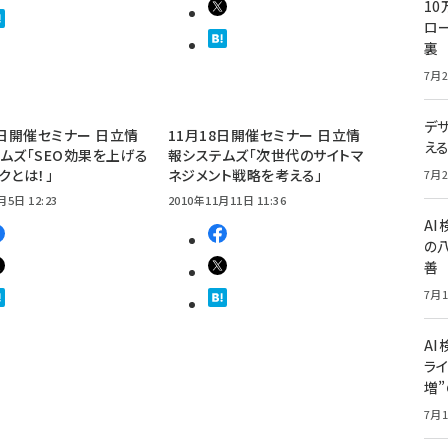
10
ロー
裏
7月2
デ
2日開催セミナー 日立情
11月18日開催セミナー 日立情
え
ムズ「SEO効果を上げる
報システムズ「次世代のサイトマ
クとは！」
ネジメント戦略を考える」
7月2
月5日 12:23
2010年11月11日 11:36
A
の
善
7月1
AI
ライ
増
7月1