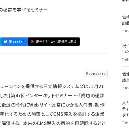
の秘訣を学べるセミナー
価
記
7:05
Bluesky
優先するニュース提供元に追加
祝
いた
7:05
Sponsored
個
成
ューションを提供する日立情報システムズは、1月21
7:05
た【第47回インターネットセミナー ～「成功の秘訣
人
気後退の時代にWebサイト運営にかかる人件費、制作
テ
率化するための施策としてCMS導入を検討する企業
ま
講演する。 本来のCMS導入の目的を再確認するとと
7:04