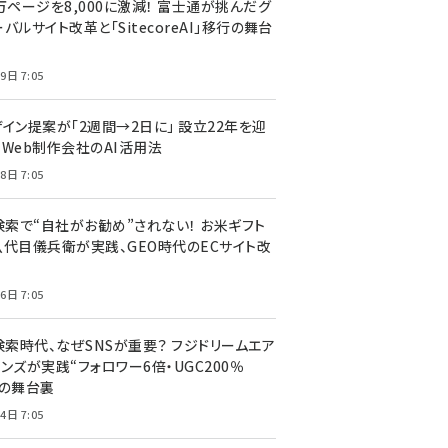
万ページを8,000に激減！ 富士通が挑んだグ
バルサイト改革と「SitecoreAI」移行の舞台
9日 7:05
ザイン提案が「2週間→2日に」 設立22年を迎
るWeb制作会社のAI活用法
8日 7:05
I検索で“自社がお勧め”されない！ お米ギフト
八代目儀兵衛が実践、GEO時代のECサイト改
6日 7:05
検索時代、なぜSNSが重要？ フジドリームエア
ンズが実践“フォロワー6倍・UGC200％
”の舞台裏
4日 7:05