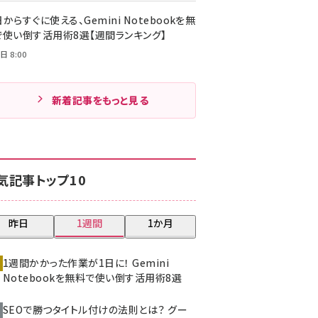
からすぐに使える、Gemini Notebookを無
で使い倒す活用術8選【週間ランキング】
日 8:00
新着記事をもっと見る
気記事トップ10
昨日
1週間
1か月
1週間かかった作業が1日に！ Gemini
Notebookを無料で使い倒す活用術8選
SEOで勝つタイトル付けの法則とは？ グー