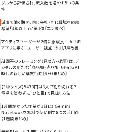
グルから評価され、流入数を増やす5つの条
件
派遣で働く期間、同じ会社・同じ職場を継続
希望「3年以上」が第1位【エン調べ】
アクティブユーザーが2倍に急成長！ JA共済
アプリに学ぶ“ユーザー視点”のUI/UX改善
AI回答のフレーミング（見せ方・提示）は、デ
ジタルの新たな「商品棚・売り場」――ChatGPT
時代の新しい購買行動【SEOまとめ】
【3秒クイズ】5433円は3人で割り切れる？
電卓を使わずに「ひと目」で見抜く方法
1週間かかった作業が1日に！ Gemini
Notebookを無料で使い倒す8つの活用術
【1週間まとめ】
無料BIツール入門『いちばんやさしい