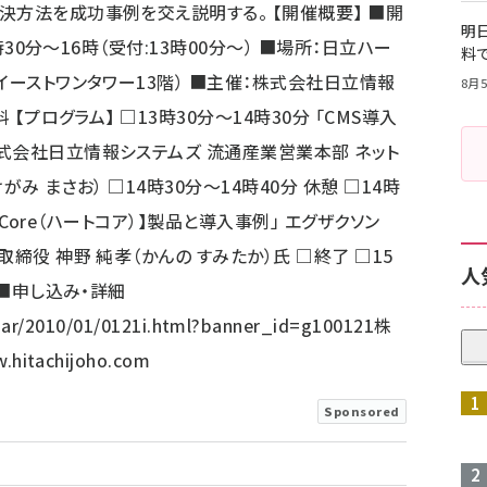
決方法を成功事例を交え説明する。 【開催概要】 ■開
明日
時30分～16時（受付:13時00分～） ■場所：日立ハー
料
イーストワンタワー13階） ■主催：株式会社日立情報
8月5
 【プログラム】 □13時30分～14時30分 「CMS導入
式会社日立情報システムズ 流通産業営業本部 ネット
み まさお） □14時30分～14時40分 休憩 □14時
rtCore（ハートコア）】製品と導入事例」 エグザクソン
締役 神野 純孝（かんの すみたか）氏 □終了 □15
人
 ■申し込み・詳細
nar/2010/01/0121i.html?banner_id=g100121
株
w.hitachijoho.com
Sponsored