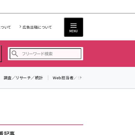
について
広告出稿について
MENU
調査／リサーチ／統計
Web担当者／仕事
法律／標準規格
seo (3519)
ai (2801)
youtube (2425)
note (2310)
セミナー (2301)
着記事