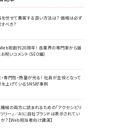
z世代 (1620)
格を伏せて集客する良い方法は？ 価格は必ず
meo (1274)
載すべき？
llmo (1160)
・Web担創刊20周年！ 各業界の専門家から届
お祝いコメント（SEO編）
性・専門性・熱量が光る！ 社員が主役となって
果を上げているSNS好事例
と機械の両方に読まれるための「アクセシビリ
ィツリー」／AIに自社ブランドは表示されてい
すか？【Web担当者向け講演】