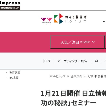
メ
イ
Web担当者
Web担当者
ン
EC担当者
コ
製品導入
ン
企業IT
ソフト開発
テ
人気／注目
から探す
IoT・AI
ン
DCクラウド
研究・調査
ツ
SEO
マーケティング／広告
AI
エネルギー
に
ドローン
移
教育講座
Web担トップ
企画広告
1月21日開催
EC支援
動
パ
1月21日開催 日立情
ン
功の秘訣」セミナー
く