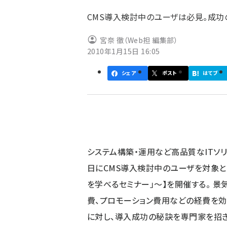
ず
CMS導入検討中のユーザは必見。成功
宮奈 徹（Web担 編集部）
2010年1月15日 16:05
シェア
ポスト
はてブ
システム構築・運用など高品質なITソリ
日にCMS導入検討中のユーザを対象とし
を学べるセミナー」～】を開催する。 景
費、プロモーション費用などの経費を効
に対し、導入成功の秘訣を専門家を招き