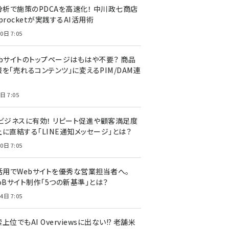
I分析で施策のPDCAを高速化！ 中川政七商店
procketが実践するAI活用術
0日 7:05
ebサイトのトップページはもはや不要？ 商品
を「売れるコンテンツ」に変えるPIM/DAM連
日 7:05
Cビジネスに有効！ リピート促進や顧客満足度
上に直結する「LINE通知メッセージ」とは？
0日 7:05
I活用でWebサイトを優秀な営業担当者へ。
oBサイト制作「5つの新基準」とは？
4日 7:05
上位でもAI Overviewsに出ない!? 老舗米