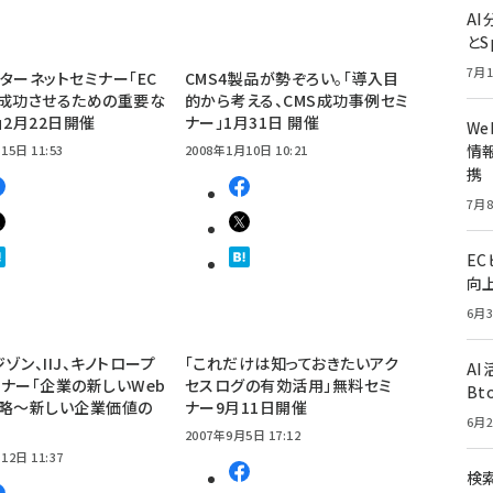
A
とS
7月1
ターネットセミナー「EC
CMS4製品が勢ぞろい。「導入目
を成功させるための重要な
的から考える、CMS成功事例セミ
」2月22日開催
ナー」1月31日 開催
W
情報
15日 11:53
2008年1月10日 10:21
携
7月8
E
向
6月3
ジゾン、IIJ、キノトロープ
「これだけは知っておきたいアク
A
ナー「企業の新しいWeb
セスログの有効活用」無料セミ
Bt
戦略～新しい企業価値の
ナー9月11日開催
6月2
2007年9月5日 17:12
12日 11:37
検索