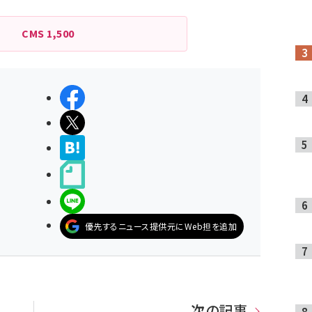
CMS
1,500
シェアする
ポストする
>ブクマする
noteで書く
LINEで送る
優先するニュース提供元にWeb担を追加
次の記事