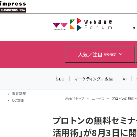
メ
イ
Web担当者
Web担当者
ン
EC担当者
コ
製品導入
ン
企業IT
ソフト開発
テ
人気／注目
から探す
IoT・AI
ン
DCクラウド
研究・調査
ツ
SEO
マーケティング／広告
AI
エネルギー
に
ドローン
移
教育講座
Web担トップ
ニュース
プロトンの無料
EC支援
動
パ
プロトンの無料セミナ
ン
活用術」が8月3日に
く