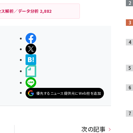
セス解析／データ分析
2,882
シェアする
ポストする
>ブクマする
noteで書く
LINEで送る
優先するニュース提供元にWeb担を追加
次の記事