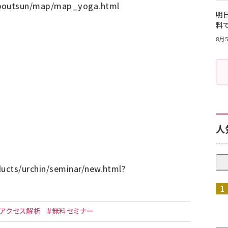
/aboutsun/map/map_yoga.html
明日
料
8月5
人
ducts/urchin/seminar/new.html?
#アクセス解析
#無料セミナー