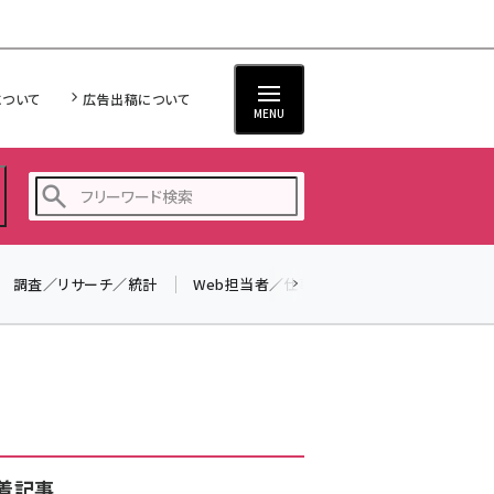
について
広告出稿について
MENU
調査／リサーチ／統計
Web担当者／仕事
法律／標準規格
seo (3526)
ai (2807)
youtube (2434)
note (2312)
セミナー (2307)
着記事