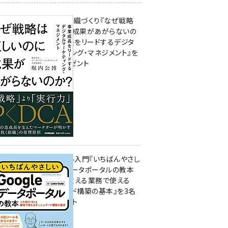
成果を生む組織づくり『なぜ戦略
は正しいのに成果があがらないの
か？ 事業成長をリードするデジタ
ルマーケティング・マネジメント』を
3名様にプレゼント
8月7日 10:00
無料BIツール入門『いちばんやさし
いGoogleデータポータルの教本
人気講師が教える業務で使える
ダッシュボード構築の基本』を3名
様にプレゼント
7月31日 10:00