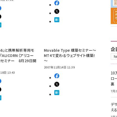
企
hin6』と携帯解析専用モ
Movable Type 構築セミナー～
ALICORN（アリコー
MT4で変わるウェブサイト構築！
S
用セミナー 8月29日開
～
2007年11月14日 11:39
18日 13:43
10
ロー
裏
7月2
デ
え
7月2