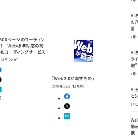
A
の
善
7月1
500ページのコーディン
！ Web標準対応の高
MLコーディングサービス
AI
ライ
23日 22:07
増
7月1
『Web2.0が殺すもの』
2006年12月7日 8:00
A
とS
0
7月1
W
情報
携