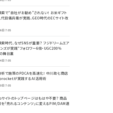
I検索で“自社がお勧め”されない！ お米ギフト
八代目儀兵衛が実践、GEO時代のECサイト改
6日 7:05
検索時代、なぜSNSが重要？ フジドリームエア
ンズが実践“フォロワー6倍・UGC200％
”の舞台裏
4日 7:05
I分析で施策のPDCAを高速化！ 中川政七商店
procketが実践するAI活用術
0日 7:05
ebサイトのトップページはもはや不要？ 商品
を「売れるコンテンツ」に変えるPIM/DAM連