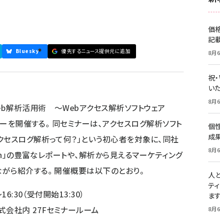
価
記
Bluesky
優先するニュース提供元に追加
8月6
祝
いた
8月6
eb解析活用術 ～Webアクセス解析ソフトウェア
ナーを開催する。 同セミナーは、アクセスログ解析ソフト
個
成
クセスログ解析って何？」という初心者を対象に、同社
8月6
in」の豊富なレポートや、解析から見えるマーケティング
がら紹介する。 開催概要は以下のとおり。
人
テ
16:30（受付開始13:30）
ま
式会社内 27Fセミナールーム
8月6