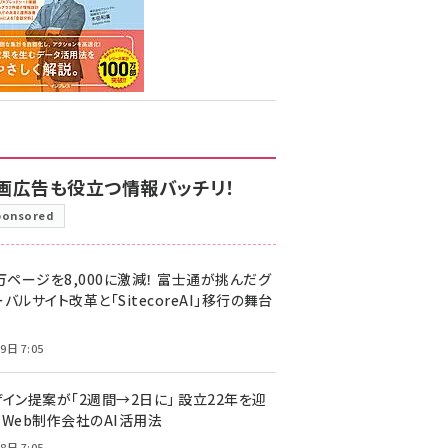
画広告も役立つ情報バッチリ！
ponsored
万ページを8,000に激減！ 富士通が挑んだグ
バルサイト改革と「SitecoreAI」移行の舞台
9日 7:05
ザイン提案が「2週間→2日に」 設立22年を迎
るWeb制作会社のAI活用法
8日 7:05