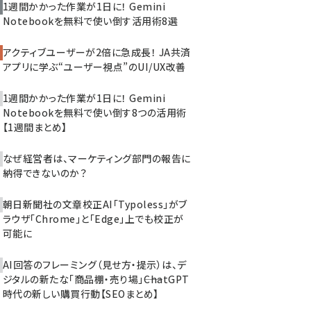
1週間かかった作業が1日に！ Gemini
Notebookを無料で使い倒す活用術8選
アクティブユーザーが2倍に急成長！ JA共済
アプリに学ぶ“ユーザー視点”のUI/UX改善
1週間かかった作業が1日に！ Gemini
Notebookを無料で使い倒す8つの活用術
【1週間まとめ】
なぜ経営者は、マーケティング部門の報告に
納得できないのか？
朝日新聞社の文章校正AI「Typoless」がブ
ラウザ「Chrome」と「Edge」上でも校正が
可能に
AI回答のフレーミング（見せ方・提示）は、デ
ジタルの新たな「商品棚・売り場」――ChatGPT
時代の新しい購買行動【SEOまとめ】