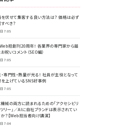
z世代 (1622)
格を伏せて集客する良い方法は？ 価格は必ず
meo (1275)
載すべき？
llmo (1163)
日 7:05
・Web担創刊20周年！ 各業界の専門家から届
お祝いコメント（SEO編）
日 7:05
性・専門性・熱量が光る！ 社員が主役となって
果を上げているSNS好事例
日 7:05
と機械の両方に読まれるための「アクセシビリ
ィツリー」／AIに自社ブランドは表示されてい
すか？【Web担当者向け講演】
日 7:04