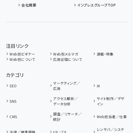
会社概要
インプレスグループTOP
注目リンク
Web担ビギナー
Web担メルマガ
連載・特集
Web担について
広告出稿について
カテゴリ
マーケティング／
SEO
AI
広告
アクセス解析／
サイト制作／デザ
SNS
データ分析
イン
調査／リサーチ／
CMS
Web担当者／仕事
統計
レンサバ／システ
法律／標準規格
UX／CX