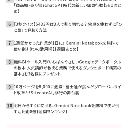
「商品棚・売り場」――ChatGPT時代の新しい購買行動【SEOまと
め】
【3秒クイズ】5433円は3人で割り切れる？ 電卓を使わずに「ひ
と目」で見抜く方法
1週間かかった作業が1日に！ Gemini Notebookを無料で
使い倒す8つの活用術【1週間まとめ】
無料BIツール入門『いちばんやさしいGoogleデータポータル
の教本 人気講師が教える業務で使えるダッシュボード構築の
基本』を3名様にプレゼント
10万ページを8,000に激減！ 富士通が挑んだグローバルサイ
ト改革と「SitecoreAI」移行の舞台裏
明日からすぐに使える、Gemini Notebookを無料で使い倒
す活用術8選【週間ランキング】