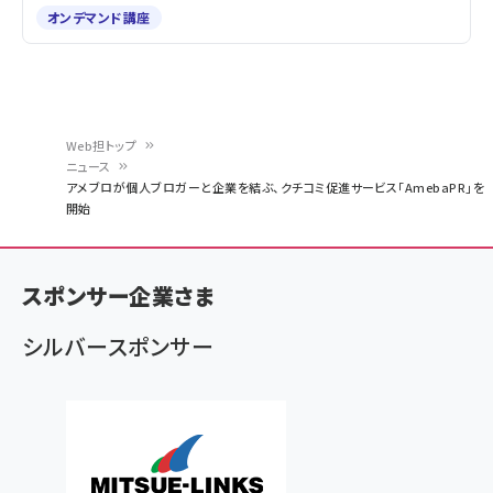
オンデマンド講座
Web担トップ
ニュース
パ
アメブロが個人ブロガーと企業を結ぶ、クチコミ促進サービス「AmebaPR」を
開始
ン
く
ず
スポンサー企業さま
シルバースポンサー