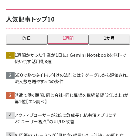
人気記事トップ10
昨日
1週間
1か月
1週間かかった作業が1日に！ Gemini Notebookを無料で
使い倒す活用術8選
SEOで勝つタイトル付けの法則とは？ グーグルから評価され、
流入数を増やす5つの条件
派遣で働く期間、同じ会社・同じ職場を継続希望「3年以上」が
第1位【エン調べ】
アクティブユーザーが2倍に急成長！ JA共済アプリに学
ぶ“ユーザー視点”のUI/UX改善
AI回答のフレーミング（見せ方・提示）は、デジタルの新たな