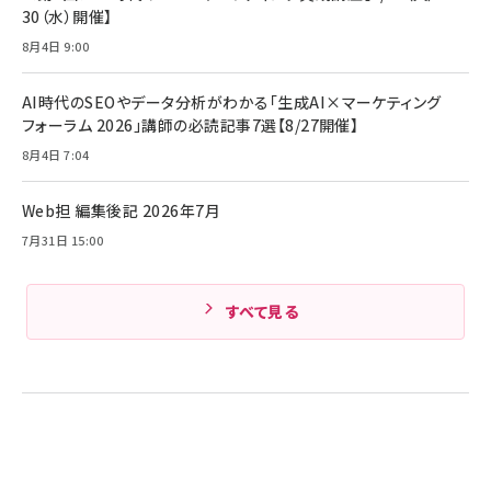
ング/マルチポイント接続 / 最大50時間再生 / PSE
30（水）開催】
組織の成果を最大化する ルールのデザイン
技術基準適合】ブラック
￥5,990
サッポロ 生ビール 黒ラベル 350ml 缶 24本 ビー
8月4日 9:00
￥1,980
ル ケース買い【6/30応募〆切! 黒ラベルビヤセラー
キャンペーン】
Anker PowerLine III Flow USB-C & USB-C
ケーブル Anker絡まないケーブル 240W 結束バン
￥4,857
AI時代のSEOやデータ分析がわかる「生成AI×マーケティング
ド付き USB PD対応 シリコン素材採用 iPhone
フォーラム 2026」講師の必読記事7選【8/27開催】
Amazonランキングをもっと見る
17 / 16 / 15 / Galaxy iPad Pro MacBook
￥1,890
Pro/Air 各種対応 (1.8m ミッドナイトブラック)
8月4日 7:04
Amazonランキングをもっと見る
Web担 編集後記 2026年7月
Amazonランキングをもっと見る
7月31日 15:00
すべて見る