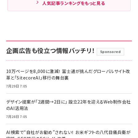
人気記事ランキングをもっと見る
企画広告も役立つ情報バッチリ！
Sponsored
10万ページを8,000に激減！ 富士通が挑んだグローバルサイト改
革と「SitecoreAI」移行の舞台裏
7月29日 7:05
デザイン提案が「2週間→2日に」 設立22年を迎えるWeb制作会社
のAI活用法
7月28日 7:05
AI検索で“自社がお勧め”されない！ お米ギフトの八代目儀兵衛が