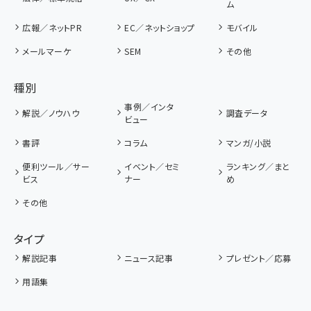
ム
広報／ネットPR
EC／ネットショップ
モバイル
メールマーケ
SEM
その他
種別
事例／インタ
解説／ノウハウ
調査データ
ビュー
書評
コラム
マンガ/小説
便利ツール／サー
イベント／セミ
ランキング／まと
ビス
ナー
め
その他
タイプ
解説記事
ニュース記事
プレゼント／応募
用語集