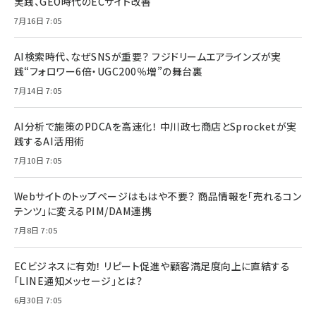
実践、GEO時代のECサイト改善
7月16日 7:05
AI検索時代、なぜSNSが重要？ フジドリームエアラインズが実
践“フォロワー6倍・UGC200％増”の舞台裏
7月14日 7:05
AI分析で施策のPDCAを高速化！ 中川政七商店とSprocketが実
践するAI活用術
7月10日 7:05
Webサイトのトップページはもはや不要？ 商品情報を「売れるコン
テンツ」に変えるPIM/DAM連携
7月8日 7:05
ECビジネスに有効！ リピート促進や顧客満足度向上に直結する
「LINE通知メッセージ」とは？
6月30日 7:05