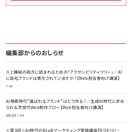
Amazon ビジネス・経済関連書籍 の売れ筋ランキン
Amazon 家電＆カメラ の売れ筋ランキング
Amazon パソコン・周辺機器 の売れ筋ランキング
グ
更新日時：2026/06/26 19:00
更新日時：2026/06/26 19:00
更新日時：2026/06/26 19:00
anan(アンアン)2026/07/01号 No.2501[魅せる
KIOXIA(キオクシア) 旧東芝メモリ microSD
KIOXIA(キオクシア) 旧東芝メモリ microSD
カラダ2026／宮舘涼太]
128GB UHS-I Class10 (最大読出速度
128GB UHS-I Class10 (最大読出速度
100MB/s) Nintendo Switch動作確認済 国内
100MB/s) Nintendo Switch動作確認済 国内
￥880
サポート正規品 メーカー保証5年 KLMEA128G
サポート正規品 メーカー保証5年 KLMEA128G
￥2,680
￥2,680
編集部からのおしらせ
anan(アンアン)2026/06/24号 No.2500増刊
スペシャルエディション[王道エンタメの矜持／
NIMASO ガラスフィルム iPhone 17 用 保護フィ
Amazon eギフトカード - Amazonロゴ - クラ
BTS]
ルム 強化ガラス 耐衝撃 高透過率 指紋防止 貼りや
シック
すい ガイド枠付き いPhone17 (6.3インチ) 対応
人と機械の両方に読まれるための「アクセシビリティツリー」／AI
￥1,100
￥5,000
2枚セット DSP25F1698
に自社ブランドは表示されていますか？【Web担当者向け講演】
￥1,599
7:04
anan(アンアン)2026/07/08号 No.2502[2026
Anker PowerLine III Flow USB-C & USB-C
年後半、あなたの恋と運命／山田涼介]
【New】Amazon Fire TV Stick HD | 手軽にスト
ケーブル Anker絡まないケーブル 240W 結束バン
リーミングをはじめよう | ストリーミングメディアプ
ド付き USB PD対応 シリコン素材採用 iPhone
￥880
AI検索時代“選ばれるブランド”はどう作る？／生成AI時代に求め
レイヤー
17 / 16 / 15 / Galaxy iPad Pro MacBook
￥1,890
Pro/Air 各種対応 (1.8m ミッドナイトブラック)
られる次世代Web制作フロー【Web担当者向け講演】
￥6,980
ママ投資家が育休中に１億貯めた株式投資
8月5日 7:04
アサヒ飲料 モンスター エナジー 355ml×24本
￥1,870
Anker Soundcore P31i (Bluetooth 6.1) 【完
￥4,192
全ワイヤレスイヤホン/アクティブノイズキャンセリ
＜第3回＞AI時代のBtoBマーケティング実践講座【9/29（火）・