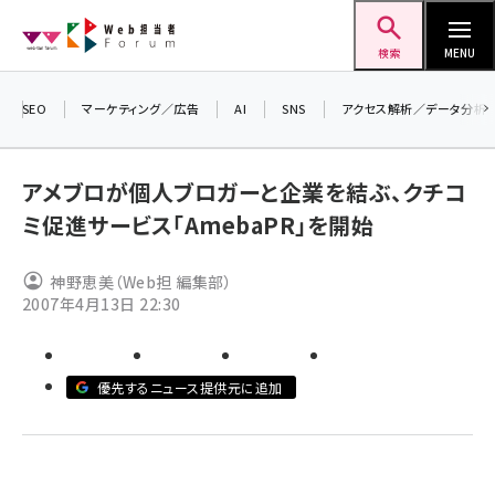
メ
Web担当者Forum
イ
検索
MENU
ン
コ
SEO
マーケティング／広告
AI
SNS
アクセス解析／データ分析
＼ 
ン
7月
テ
アメブロが個人ブロガーと企業を結ぶ、クチコ
差し
ン
ミ促進サービス「AmebaPR」を開始
▼
ツ
seo (3516)
に
神野恵美（Web担 編集部）
ai (2799)
移
2007年4月13日 22:30
動
youtube (2420)
note (2308)
優先するニュース提供元に追加
セミナー (2296)
z世代 (1617)
meo (1274)