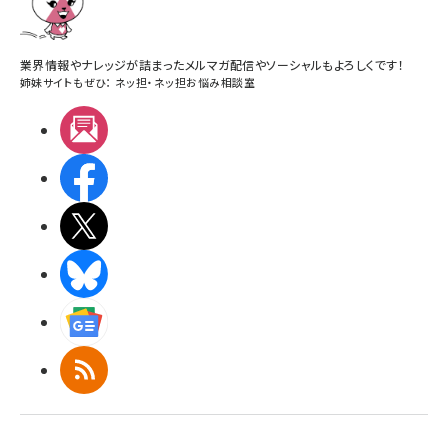
業界情報やナレッジが詰まったメルマガ配信やソーシャルもよろしくです！
姉妹サイトもぜひ：
ネッ担
・
ネッ担お悩み相談室
メルマガ
Facebook
X(エックス)
BlueSky
Googleニュース
RSS