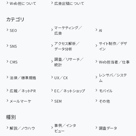
Web担について
広告出稿について
カテゴリ
マーケティング／
SEO
AI
広告
アクセス解析／
サイト制作／デザ
SNS
データ分析
イン
調査／リサーチ／
CMS
Web担当者／仕事
統計
レンサバ／システ
法律／標準規格
UX／CX
ム
広報／ネットPR
EC／ネットショップ
モバイル
メールマーケ
SEM
その他
種別
事例／インタ
解説／ノウハウ
調査データ
ビュー