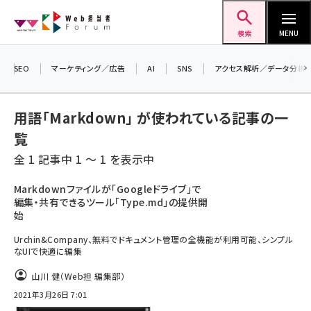
メ
Web担当者Forum
イ
検索
MENU
ン
＼ 8月27日開催、申し込み受付中！ ／
コ
生成AIをマーケティング等に活用するための
SEO
マーケティング／広告
AI
SNS
アクセス解析／データ分析
ン
考え方を学べるセミナーイベント「生成AI ×
テ
マーケティング フォーラム 2026」開催！
用語「Markdown」 が使われている記事の一
ン
▼申し込みはこちらから▼
覧
ツ
seo (3538)
全 1 記事中 1 ～ 1 を表示中
に
ai (2820)
移
Markdownファイルが「Googleドライブ」で
編集・共有できるツール「Type.md」の提供開
動
youtube (2444)
始
note (2322)
Urchin&Company、無料でドキュメント管理の全機能が利用可能、シンプル
なUIで快適に編集
セミナー (2315)
山川 健（Web担 編集部）
z世代 (1629)
2021年3月26日 7:01
meo (1281)