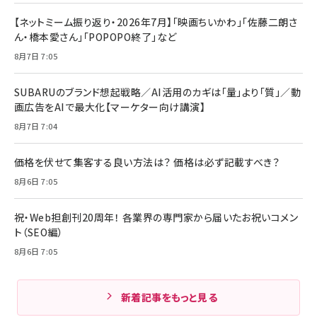
【ネットミーム振り返り・2026年7月】「映画ちいかわ」「佐藤二朗さ
ん・橋本愛さん」「POPOPO終了」など
8月7日 7:05
SUBARUのブランド想起戦略／AI活用のカギは「量」より「質」／動
画広告をAIで最大化【マーケター向け講演】
8月7日 7:04
価格を伏せて集客する良い方法は？ 価格は必ず記載すべき？
8月6日 7:05
祝・Web担創刊20周年！ 各業界の専門家から届いたお祝いコメン
ト（SEO編）
8月6日 7:05
新着記事をもっと見る