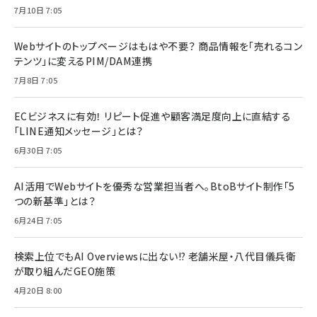
7月10日 7:05
Webサイトのトップページはもはや不要？ 商品情報を「売れるコン
テンツ」に変えるPIM/DAM連携
7月8日 7:05
ECビジネスに有効！ リピート促進や顧客満足度向上に直結する
「LINE通知メッセージ」とは？
6月30日 7:05
AI活用でWebサイトを優秀な営業担当者へ。BtoBサイト制作「5
つの新基準」とは？
6月24日 7:05
検索上位でもAI Overviewsに出ない!? 老舗米屋・八代目儀兵衛
が取り組んだGEO施策
4月20日 8:00