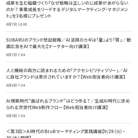
成果を生む組織づくり『なぜ戦略は正しいのに成果があがらない
のか？ 事業成長をリードするデジタルマーケティング・マネジメン
ト』を3名様にプレゼント
8月7日 10:00
SUBARUのブランド想起戦略／AI活用のカギは「量」より「質」／動
画広告をAIで最大化【マーケター向け講演】
8月7日 7:04
人と機械の両方に読まれるための「アクセシビリティツリー」／AI
に自社ブランドは表示されていますか？【Web担当者向け講演】
8月6日 7:04
AI検索時代“選ばれるブランド”はどう作る？／生成AI時代に求め
られる次世代Web制作フロー【Web担当者向け講演】
8月5日 7:04
＜第3回＞AI時代のBtoBマーケティング実践講座【9/29（火）・
30（水）開催】