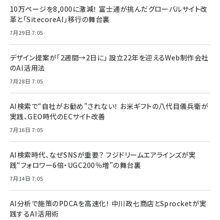
10万ページを8,000に激減！ 富士通が挑んだグローバルサイト改
革と「SitecoreAI」移行の舞台裏
7月29日 7:05
デザイン提案が「2週間→2日に」 設立22年を迎えるWeb制作会社
のAI活用法
7月28日 7:05
AI検索で“自社がお勧め”されない！ お米ギフトの八代目儀兵衛が
実践、GEO時代のECサイト改善
7月16日 7:05
AI検索時代、なぜSNSが重要？ フジドリームエアラインズが実
践“フォロワー6倍・UGC200％増”の舞台裏
7月14日 7:05
AI分析で施策のPDCAを高速化！ 中川政七商店とSprocketが実
践するAI活用術