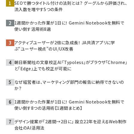
SEOで勝つタイトル付けの法則とは？ グーグルから評価され、
流入数を増やす5つの条件
1週間かかった作業が1日に！ Gemini Notebookを無料で
使い倒す活用術8選
アクティブユーザーが2倍に急成長！ JA共済アプリに学
ぶ“ユーザー視点”のUI/UX改善
朝日新聞社の文章校正AI「Typoless」がブラウザ「Chrome」
と「Edge」上でも校正が可能に
なぜ経営者は、マーケティング部門の報告に納得できないの
か？
1週間かかった作業が1日に！ Gemini Notebookを無料で
使い倒す8つの活用術【1週間まとめ】
デザイン提案が「2週間→2日に」 設立22年を迎えるWeb制作
会社のAI活用法