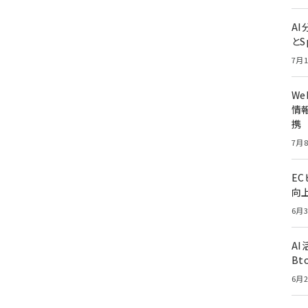
A
とS
7月1
W
情報
携
7月8
E
向
6月3
A
Bt
6月2