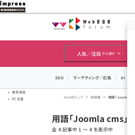
メ
イ
Web担当者
Web担当者
ン
EC担当者
コ
製品導入
ン
企業IT
ソフト開発
テ
人気／注目
から探す
IoT・AI
ン
DCクラウド
研究・調査
ツ
SEO
マーケティング／広告
AI
エネルギー
に
ドローン
移
教育講座
Web担トップ
用語集
用語「Joomla
EC支援
動
パ
用語「Joomla cm
ン
全 4 記事中 1 ～ 4 を表示中
く