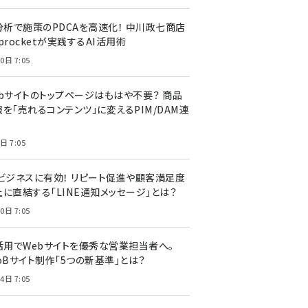
I分析で施策のPDCAを高速化！ 中川政七商店
procketが実践するAI活用術
0日 7:05
ebサイトのトップページはもはや不要？ 商品
を「売れるコンテンツ」に変えるPIM/DAM連
日 7:05
Cビジネスに有効！ リピート促進や顧客満足度
上に直結する「LINE通知メッセージ」とは？
0日 7:05
I活用でWebサイトを優秀な営業担当者へ。
oBサイト制作「5つの新基準」とは？
4日 7:05