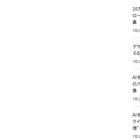
10
ロー
裏
7月2
デ
え
7月2
A
の
善
7月1
AI
ライ
増
7月1