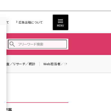
について
広告出稿について
MENU
調査／リサーチ／統計
Web担当者／仕事
法律／標準規格
seo (3538)
ai (2820)
youtube (2444)
note (2322)
セミナー (2315)
着記事