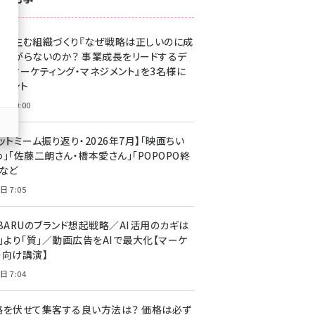
z世代 (1629)
果を生む組織づくり『なぜ戦略は正しいのに成
meo (1281)
があがらないのか？ 事業成長をリードするデ
llmo (1167)
タルマーケティング・マネジメント』を3名様に
レゼント
日 10:00
ットミーム振り返り・2026年7月】「映画ちい
」「佐藤二朗さん・橋本愛さん」「POPOPO終
」など
日 7:05
UBARUのブランド想起戦略／AI活用のカギは
量」より「質」／動画広告をAIで最大化【マーケ
ー向け講演】
日 7:04
格を伏せて集客する良い方法は？ 価格は必ず