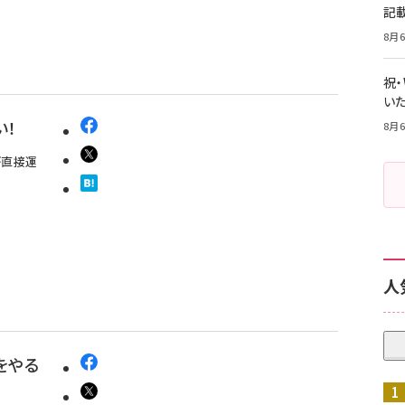
記
8月6
祝
いた
い！
8月6
が直接運
人
をやる