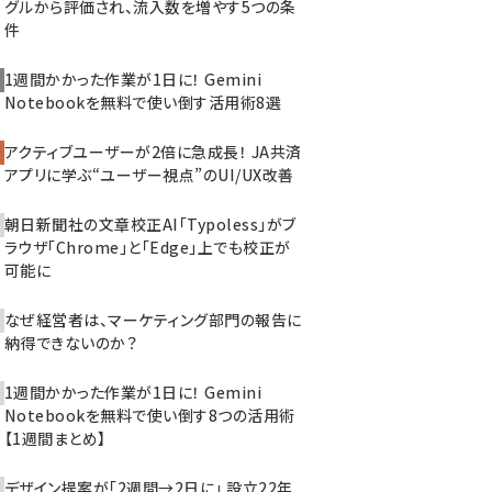
グルから評価され、流入数を増やす5つの条
件
1週間かかった作業が1日に！ Gemini
Notebookを無料で使い倒す活用術8選
アクティブユーザーが2倍に急成長！ JA共済
アプリに学ぶ“ユーザー視点”のUI/UX改善
朝日新聞社の文章校正AI「Typoless」がブ
ラウザ「Chrome」と「Edge」上でも校正が
可能に
なぜ経営者は、マーケティング部門の報告に
納得できないのか？
1週間かかった作業が1日に！ Gemini
Notebookを無料で使い倒す8つの活用術
【1週間まとめ】
デザイン提案が「2週間→2日に」 設立22年