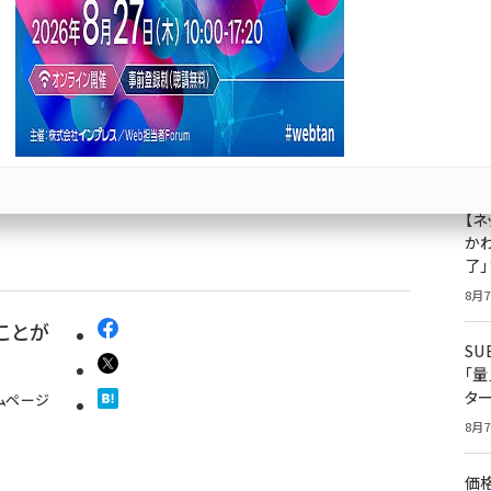
違いに
成
果
か？
ジ
プ
8月7
【ネ
かわ
了
8月7
ることが
S
「
タ
ームページ
8月7
価