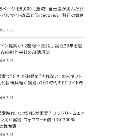
万ページを8,000に激減！ 富士通が挑んだグ
バルサイト改革と「SitecoreAI」移行の舞台
9日 7:05
ザイン提案が「2週間→2日に」 設立22年を迎
るWeb制作会社のAI活用法
8日 7:05
I検索で“自社がお勧め”されない！ お米ギフト
八代目儀兵衛が実践、GEO時代のECサイト改
6日 7:05
検索時代、なぜSNSが重要？ フジドリームエア
ンズが実践“フォロワー6倍・UGC200％
”の舞台裏
4日 7:05