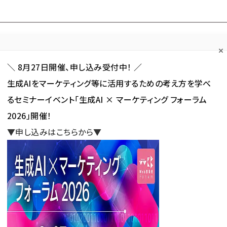
Forum
Web担
Web担ビギナー
Web担メルマガ
連載・特集
＼ 8月27日開催、申し込み受付中！ ／
生成AIをマーケティング等に活用するための考え方を学べ
カテゴリ／種別
セミナー／イベント
から探す
から探す
るセミナーイベント「生成AI × マーケティング フォーラム
2026」開催！
SNS
アクセス解析／データ分析
サイト制作／デザイン
CMS
▼申し込みはこちらから▼
 cms」 が使われている記事の一覧
s」 が使われている記事の一覧
新