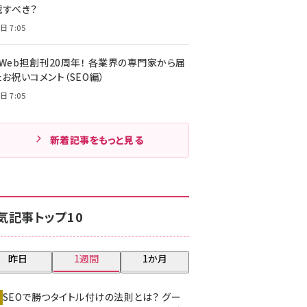
載すべき？
日 7:05
・Web担創刊20周年！ 各業界の専門家から届
お祝いコメント（SEO編）
日 7:05
新着記事をもっと見る
気記事トップ10
昨日
1週間
1か月
SEOで勝つタイトル付けの法則とは？ グー