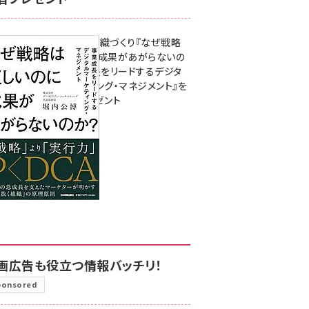
成果を生む組織づくり『なぜ戦略
は正しいのに成果があがらないの
か？ 事業成長をリードするデジタ
ルマーケティング・マネジメント』を
3名様にプレゼント
8月7日 10:00
画広告も役立つ情報バッチリ！
ponsored