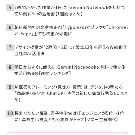
1週間かかった作業が1日に！ Gemini Notebookを無料で
使い倒す8つの活用術【1週間まとめ】
朝日新聞社の文章校正AI「Typoless」がブラウザ「Chrome」
と「Edge」上でも校正が可能に
デザイン提案が「2週間→2日に」 設立22年を迎えるWeb制作
会社のAI活用法
明日からすぐに使える、Gemini Notebookを無料で使い倒
す活用術8選【週間ランキング】
AI回答のフレーミング（見せ方・提示）は、デジタルの新たな
「商品棚・売り場」――ChatGPT時代の新しい購買行動【SEOまと
め】
将来なりたい職業、男子中学生はITエンジニアが5位→1位
に！ 高校生は男女とも公務員がトップ【ソニー生命調べ】