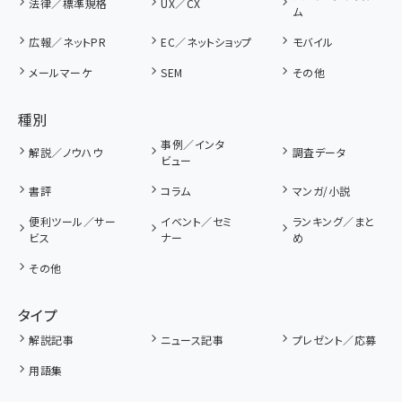
法律／標準規格
UX／CX
ム
広報／ネットPR
EC／ネットショップ
モバイル
メールマーケ
SEM
その他
種別
事例／インタ
解説／ノウハウ
調査データ
ビュー
書評
コラム
マンガ/小説
便利ツール／サー
イベント／セミ
ランキング／まと
ビス
ナー
め
その他
タイプ
解説記事
ニュース記事
プレゼント／応募
用語集