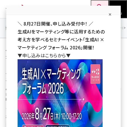
メ
Web担当者Forum
イ
検索
MENU
ン
＼ 8月27日開催、申し込み受付中！ ／
コ
SEO
マーケティング／広告
AI
SNS
アクセス解析／データ分析
生成AIをマーケティング等に活用するための
ン
考え方を学べるセミナーイベント「生成AI ×
テ
用語「e-Agency」 が使われている記事の一覧
マーケティング フォーラム 2026」開催！
ン
▼申し込みはこちらから▼
全 5 記事中 1 ～ 5 を表示中
ツ
seo (3528)
に
【コホート分析】キャンペーンごとに新規ユー
ザー定着率を確認する方法 | 株式会社イー・
ai (2811)
移
エージェンシー
動
youtube (2439)
Google アナリティクスのキャンペーンごとに、新規ユーザー定着率を確認で
きる「コホート分析レポート」機能について解説します。コホート分析の基本
note (2315)
的な確認方法と、定着率が高い流入元を分析する方法を見ていきましょう。
セミナー (2308)
株式会社イー・エージェンシー
z世代 (1623)
2020年6月11日 11:08
meo (1277)