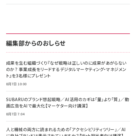
編集部からのおしらせ
成果を生む組織づくり『なぜ戦略は正しいのに成果があがらない
のか？ 事業成長をリードするデジタルマーケティング・マネジメン
ト』を3名様にプレゼント
8月7日 10:00
SUBARUのブランド想起戦略／AI活用のカギは「量」より「質」／動
画広告をAIで最大化【マーケター向け講演】
8月7日 7:04
人と機械の両方に読まれるための「アクセシビリティツリー」／AI
に自社ブランドは表示されていますか？【Web担当者向け講演】