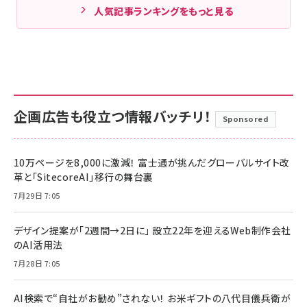
人気記事ランキングをもっと見る
企画広告も役立つ情報バッチリ！
Sponsored
10万ページを8,000に激減！ 富士通が挑んだグローバルサイト改
革と「SitecoreAI」移行の舞台裏
7月29日 7:05
デザイン提案が「2週間→2日に」 設立22年を迎えるWeb制作会社
のAI活用法
7月28日 7:05
AI検索で“自社がお勧め”されない！ お米ギフトの八代目儀兵衛が