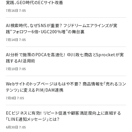
実践、GEO時代のECサイト改善
7月16日 7:05
AI検索時代、なぜSNSが重要？ フジドリームエアラインズが実
践“フォロワー6倍・UGC200％増”の舞台裏
7月14日 7:05
AI分析で施策のPDCAを高速化！ 中川政七商店とSprocketが実
践するAI活用術
7月10日 7:05
Webサイトのトップページはもはや不要？ 商品情報を「売れるコン
テンツ」に変えるPIM/DAM連携
7月8日 7:05
ECビジネスに有効！ リピート促進や顧客満足度向上に直結する
「LINE通知メッセージ」とは？
6月30日 7:05