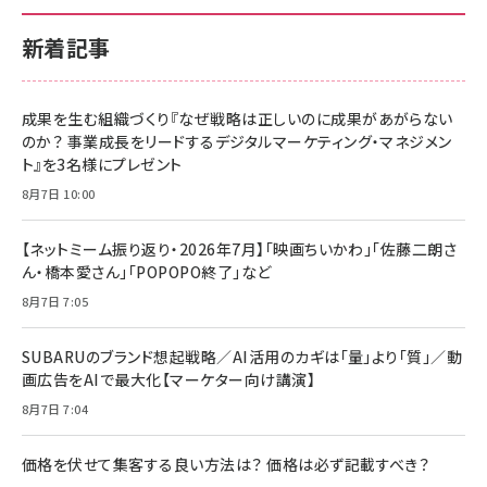
新着記事
成果を生む組織づくり『なぜ戦略は正しいのに成果があがらない
のか？ 事業成長をリードするデジタルマーケティング・マネジメン
ト』を3名様にプレゼント
8月7日 10:00
【ネットミーム振り返り・2026年7月】「映画ちいかわ」「佐藤二朗さ
ん・橋本愛さん」「POPOPO終了」など
8月7日 7:05
SUBARUのブランド想起戦略／AI活用のカギは「量」より「質」／動
画広告をAIで最大化【マーケター向け講演】
8月7日 7:04
価格を伏せて集客する良い方法は？ 価格は必ず記載すべき？