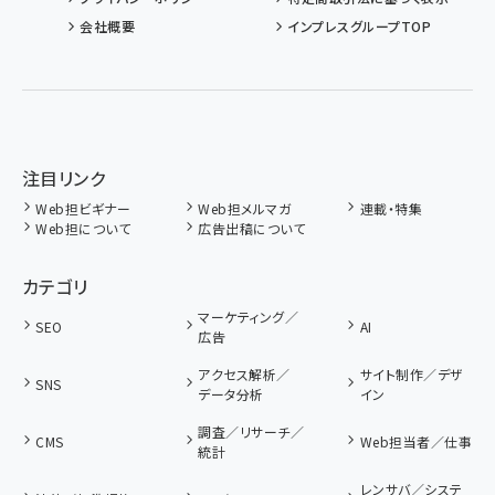
会社概要
インプレスグループTOP
注目リンク
Web担ビギナー
Web担メルマガ
連載・特集
Web担について
広告出稿について
カテゴリ
マーケティング／
SEO
AI
広告
アクセス解析／
サイト制作／デザ
SNS
データ分析
イン
調査／リサーチ／
CMS
Web担当者／仕事
統計
レンサバ／システ