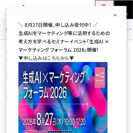
メ
Web担当者Forum
イ
検索
MENU
ン
＼ 8月27日開催、申し込み受付中！ ／
コ
SEO
マーケティング／広告
AI
SNS
アクセス解析／データ分析
生成AIをマーケティング等に活用するための
ン
考え方を学べるセミナーイベント「生成AI ×
テ
用語「bing」 が使われている記事の一覧
マーケティング フォーラム 2026」開催！
ン
▼申し込みはこちらから▼
全 7 記事中 1 ～ 7 を表示中
ツ
seo (3526)
に
次世代検索サービス「Bing（ビング）」につい
て
ai (2807)
移
動
youtube (2434)
ペペロンチーノ
2009年6月12日 18:10
note (2312)
セミナー (2307)
z世代 (1622)
meo (1275)