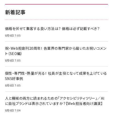
新着記事
価格を伏せて集客する良い方法は？ 価格は必ず記載すべき？
8月6日 7:05
祝・Web担創刊20周年！ 各業界の専門家から届いたお祝いコメン
ト（SEO編）
8月6日 7:05
個性・専門性・熱量が光る！ 社員が主役となって成果を上げている
SNS好事例
8月6日 7:05
人と機械の両方に読まれるための「アクセシビリティツリー」／AI
に自社ブランドは表示されていますか？【Web担当者向け講演】
8月6日 7:04