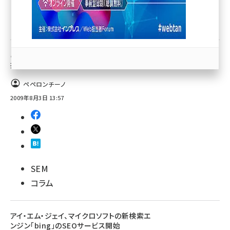
SEO
llmo (1163)
コラム
ここだけは押さえとけ！YahooとMicrosoftの
提携問題
ペペロンチーノ
2009年8月3日 13:57
SEM
コラム
アイ・エム・ジェイ、マイクロソフトの新検索エ
ンジン「bing」のSEOサービス開始