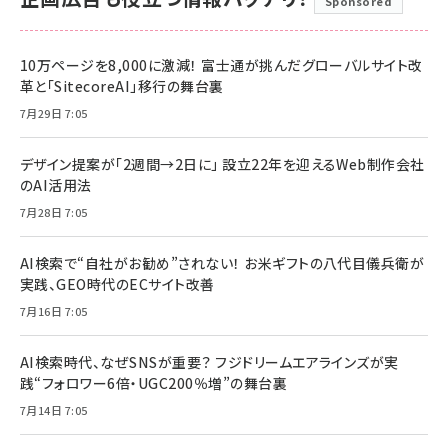
Sponsored
10万ページを8,000に激減！ 富士通が挑んだグローバルサイト改
革と「SitecoreAI」移行の舞台裏
7月29日 7:05
デザイン提案が「2週間→2日に」 設立22年を迎えるWeb制作会社
のAI活用法
7月28日 7:05
AI検索で“自社がお勧め”されない！ お米ギフトの八代目儀兵衛が
実践、GEO時代のECサイト改善
7月16日 7:05
AI検索時代、なぜSNSが重要？ フジドリームエアラインズが実
践“フォロワー6倍・UGC200％増”の舞台裏
7月14日 7:05