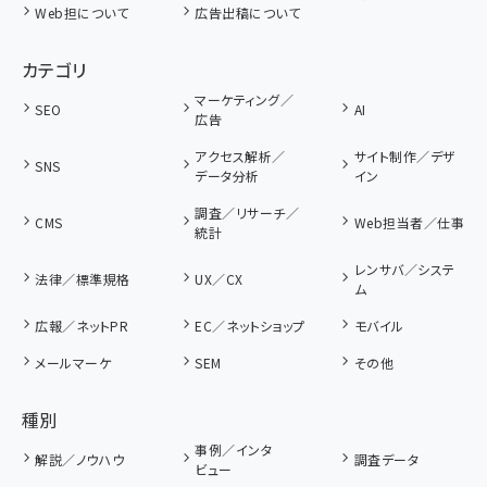
Web担について
広告出稿について
カテゴリ
マーケティング／
SEO
AI
広告
アクセス解析／
サイト制作／デザ
SNS
データ分析
イン
調査／リサーチ／
CMS
Web担当者／仕事
統計
レンサバ／システ
法律／標準規格
UX／CX
ム
広報／ネットPR
EC／ネットショップ
モバイル
メールマーケ
SEM
その他
種別
事例／インタ
解説／ノウハウ
調査データ
ビュー