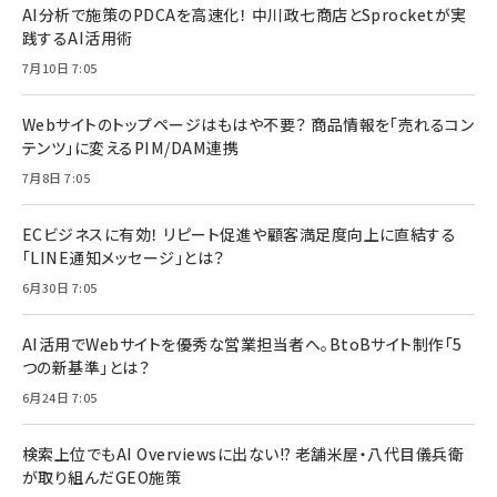
AI分析で施策のPDCAを高速化！ 中川政七商店とSprocketが実
践するAI活用術
7月10日 7:05
Webサイトのトップページはもはや不要？ 商品情報を「売れるコン
テンツ」に変えるPIM/DAM連携
7月8日 7:05
ECビジネスに有効！ リピート促進や顧客満足度向上に直結する
「LINE通知メッセージ」とは？
6月30日 7:05
AI活用でWebサイトを優秀な営業担当者へ。BtoBサイト制作「5
つの新基準」とは？
6月24日 7:05
検索上位でもAI Overviewsに出ない!? 老舗米屋・八代目儀兵衛
が取り組んだGEO施策