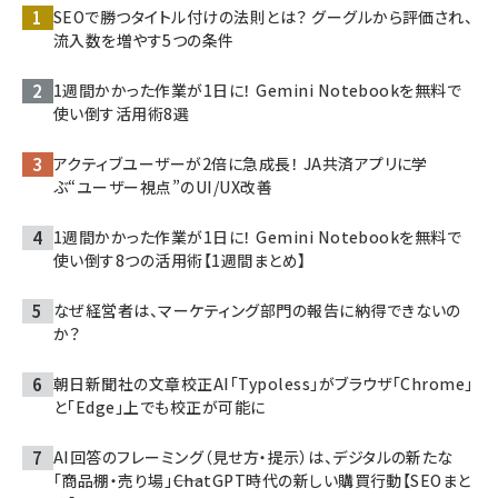
SEOで勝つタイトル付けの法則とは？ グーグルから評価され、
流入数を増やす5つの条件
1週間かかった作業が1日に！ Gemini Notebookを無料で
使い倒す活用術8選
アクティブユーザーが2倍に急成長！ JA共済アプリに学
ぶ“ユーザー視点”のUI/UX改善
1週間かかった作業が1日に！ Gemini Notebookを無料で
使い倒す8つの活用術【1週間まとめ】
なぜ経営者は、マーケティング部門の報告に納得できないの
か？
朝日新聞社の文章校正AI「Typoless」がブラウザ「Chrome」
と「Edge」上でも校正が可能に
AI回答のフレーミング（見せ方・提示）は、デジタルの新たな
「商品棚・売り場」――ChatGPT時代の新しい購買行動【SEOまと