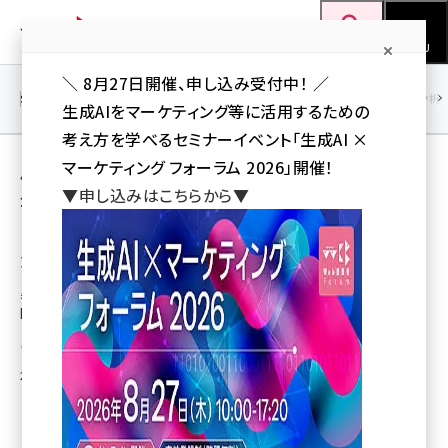
メ
Web担当者Forum
イ
検索
MENU
ン
＼ 8月27日開催、申し込み受付中！ ／
コ
SEO
マーケティング／広告
AI
SNS
アクセス解析／データ分析
生成AIをマーケティング等に活用するための
ン
考え方を学べるセミナーイベント「生成AI ×
テ
用語「B2Bサイト」 が使われている記事の一覧
マーケティング フォーラム 2026」開催！
ン
▼申し込みはこちらから▼
全 3 記事中 1 ～ 3 を表示中
ツ
seo (3528)
に
【B2Bセミナー】卸のネット活用セミナーを東
京国際フォーラム で開催致します（参加無料）
ai (2811)
移
動
参加無料のB2Bセミナー『いまから始めるネット卸』を東京国際フォーラムで
youtube (2439)
開催！
note (2315)
株式会社Dai
セミナー (2308)
2013年11月11日 18:13
z世代 (1623)
meo (1277)