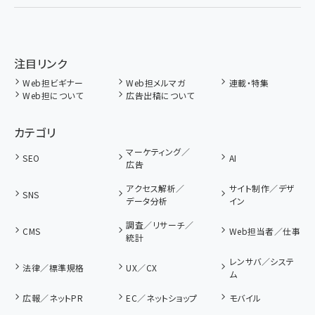
注目リンク
Web担ビギナー
Web担メルマガ
連載・特集
Web担について
広告出稿について
カテゴリ
マーケティング／
SEO
AI
広告
アクセス解析／
サイト制作／デザ
SNS
データ分析
イン
調査／リサーチ／
CMS
Web担当者／仕事
統計
レンサバ／システ
法律／標準規格
UX／CX
ム
広報／ネットPR
EC／ネットショップ
モバイル