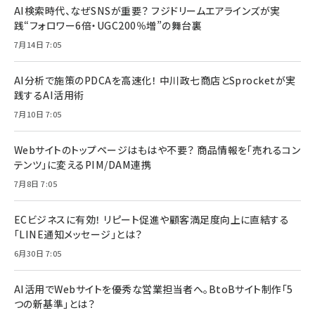
AI検索時代、なぜSNSが重要？ フジドリームエアラインズが実
践“フォロワー6倍・UGC200％増”の舞台裏
7月14日 7:05
AI分析で施策のPDCAを高速化！ 中川政七商店とSprocketが実
践するAI活用術
7月10日 7:05
Webサイトのトップページはもはや不要？ 商品情報を「売れるコン
テンツ」に変えるPIM/DAM連携
7月8日 7:05
ECビジネスに有効！ リピート促進や顧客満足度向上に直結する
「LINE通知メッセージ」とは？
6月30日 7:05
AI活用でWebサイトを優秀な営業担当者へ。BtoBサイト制作「5
つの新基準」とは？