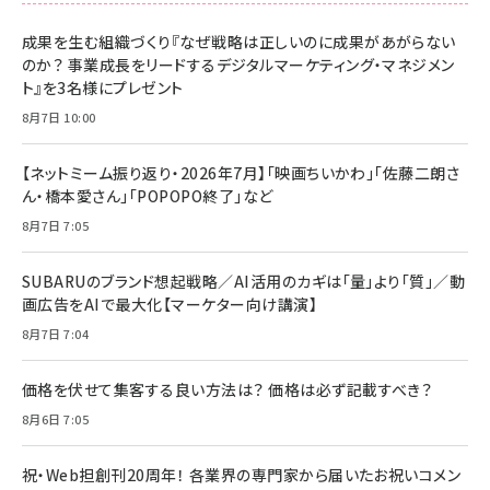
成果を生む組織づくり『なぜ戦略は正しいのに成果があがらない
のか？ 事業成長をリードするデジタルマーケティング・マネジメン
ト』を3名様にプレゼント
8月7日 10:00
【ネットミーム振り返り・2026年7月】「映画ちいかわ」「佐藤二朗さ
ん・橋本愛さん」「POPOPO終了」など
8月7日 7:05
SUBARUのブランド想起戦略／AI活用のカギは「量」より「質」／動
画広告をAIで最大化【マーケター向け講演】
8月7日 7:04
価格を伏せて集客する良い方法は？ 価格は必ず記載すべき？
8月6日 7:05
祝・Web担創刊20周年！ 各業界の専門家から届いたお祝いコメン