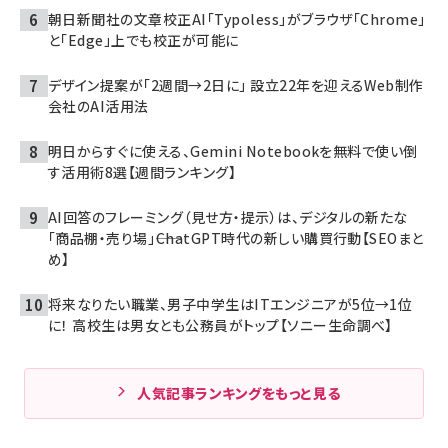
朝日新聞社の文章校正AI「Typoless」がブラウザ「Chrome」
と「Edge」上でも校正が可能に
デザイン提案が「2週間→2日に」 設立22年を迎えるWeb制作
会社のAI活用法
明日からすぐに使える、Gemini Notebookを無料で使い倒
す活用術8選【週間ランキング】
AI回答のフレーミング（見せ方・提示）は、デジタルの新たな
「商品棚・売り場」――ChatGPT時代の新しい購買行動【SEOまと
め】
将来なりたい職業、男子中学生はITエンジニアが5位→1位
に！ 高校生は男女とも公務員がトップ【ソニー生命調べ】
人気記事ランキングをもっと見る