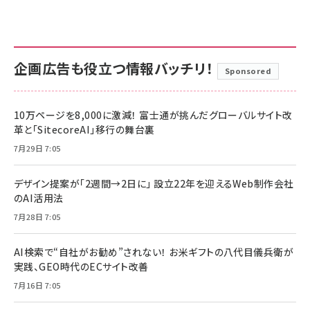
企画広告も役立つ情報バッチリ！
Sponsored
10万ページを8,000に激減！ 富士通が挑んだグローバルサイト改
革と「SitecoreAI」移行の舞台裏
7月29日 7:05
デザイン提案が「2週間→2日に」 設立22年を迎えるWeb制作会社
のAI活用法
7月28日 7:05
AI検索で“自社がお勧め”されない！ お米ギフトの八代目儀兵衛が
実践、GEO時代のECサイト改善
7月16日 7:05