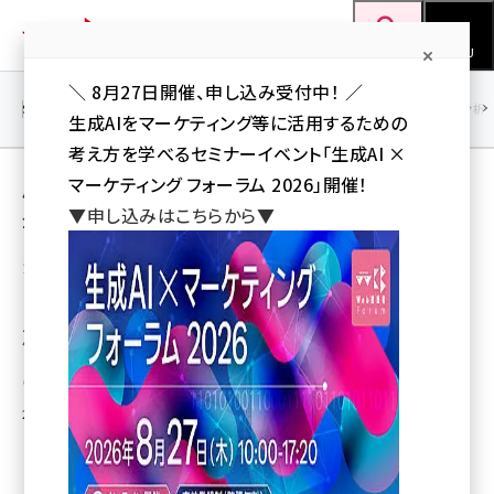
メ
Web担当者Forum
イ
検索
MENU
ン
＼ 8月27日開催、申し込み受付中！ ／
コ
SEO
マーケティング／広告
AI
SNS
アクセス解析／データ分析
生成AIをマーケティング等に活用するための
ン
考え方を学べるセミナーイベント「生成AI ×
テ
用語「食べログ」 が使われている記事の一覧
マーケティング フォーラム 2026」開催！
ン
▼申し込みはこちらから▼
全 4 記事中 1 ～ 4 を表示中
ツ
seo (3538)
に
カカクコム、「食べログ」でヤフーと業務提携、
「Yahoo! JAPAN」でグルメ情報を表示
ai (2820)
移
動
パソコン版で開始してスマートフォンでも連携、Yahoo! JAPANユーザーの利
youtube (2444)
便性を向上
note (2322)
山川 健（Web担 編集部）
セミナー (2315)
2012年8月27日 17:17
z世代 (1629)
meo (1281)