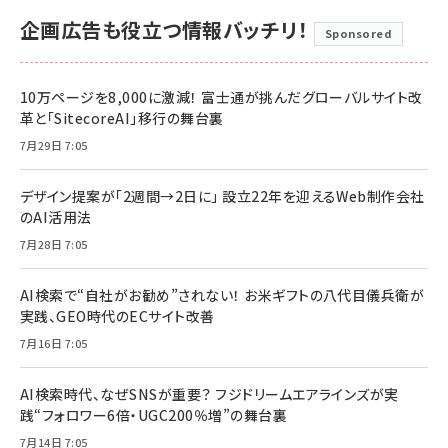
企画広告も役立つ情報バッチリ！
Sponsored
10万ページを8,000に激減！ 富士通が挑んだグローバルサイト改
革と「SitecoreAI」移行の舞台裏
7月29日 7:05
デザイン提案が「2週間→2日に」 設立22年を迎えるWeb制作会社
のAI活用法
7月28日 7:05
AI検索で“自社がお勧め”されない！ お米ギフトの八代目儀兵衛が
実践、GEO時代のECサイト改善
7月16日 7:05
AI検索時代、なぜSNSが重要？ フジドリームエアラインズが実
践“フォロワー6倍・UGC200％増”の舞台裏
7月14日 7:05