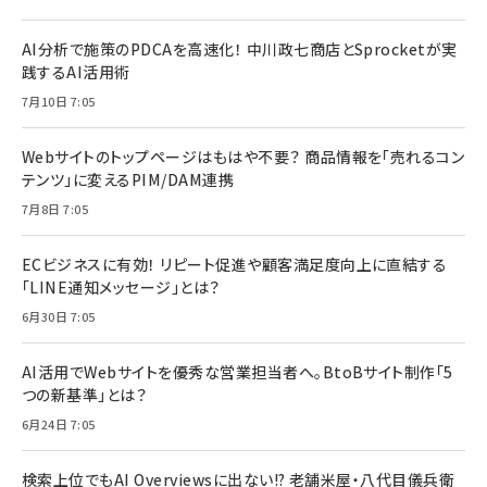
AI分析で施策のPDCAを高速化！ 中川政七商店とSprocketが実
践するAI活用術
7月10日 7:05
Webサイトのトップページはもはや不要？ 商品情報を「売れるコン
テンツ」に変えるPIM/DAM連携
7月8日 7:05
ECビジネスに有効！ リピート促進や顧客満足度向上に直結する
「LINE通知メッセージ」とは？
6月30日 7:05
AI活用でWebサイトを優秀な営業担当者へ。BtoBサイト制作「5
つの新基準」とは？
6月24日 7:05
検索上位でもAI Overviewsに出ない!? 老舗米屋・八代目儀兵衛