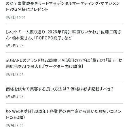
のか？ 事業成長をリードするデジタルマーケティング・マネジメン
ト』を3名様にプレゼント
8月7日 10:00
【ネットミーム振り返り・2026年7月】「映画ちいかわ」「佐藤二朗さ
ん・橋本愛さん」「POPOPO終了」など
8月7日 7:05
SUBARUのブランド想起戦略／AI活用のカギは「量」より「質」／動
画広告をAIで最大化【マーケター向け講演】
8月7日 7:04
価格を伏せて集客する良い方法は？ 価格は必ず記載すべき？
8月6日 7:05
祝・Web担創刊20周年！ 各業界の専門家から届いたお祝いコメン
ト（SEO編）
8月6日 7:05