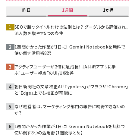
昨日
1週間
1か月
SEOで勝つタイトル付けの法則とは？ グーグルから評価され、
流入数を増やす5つの条件
1週間かかった作業が1日に！ Gemini Notebookを無料で
使い倒す活用術8選
アクティブユーザーが2倍に急成長！ JA共済アプリに学
ぶ“ユーザー視点”のUI/UX改善
朝日新聞社の文章校正AI「Typoless」がブラウザ「Chrome」
と「Edge」上でも校正が可能に
なぜ経営者は、マーケティング部門の報告に納得できないの
か？
1週間かかった作業が1日に！ Gemini Notebookを無料で
使い倒す8つの活用術【1週間まとめ】