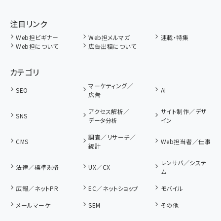
注目リンク
Web担ビギナー
Web担メルマガ
連載・特集
Web担について
広告出稿について
カテゴリ
マーケティング／
SEO
AI
広告
アクセス解析／
サイト制作／デザ
SNS
データ分析
イン
調査／リサーチ／
CMS
Web担当者／仕事
統計
レンサバ／システ
法律／標準規格
UX／CX
ム
広報／ネットPR
EC／ネットショップ
モバイル
メールマーケ
SEM
その他