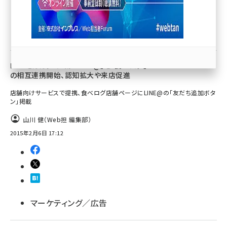
llmo (1167)
マーケティング／広告
LINEとカカクコムが「LINE@」と「食べログ」
の相互連携開始、認知拡大や来店促進
店舗向けサービスで提携、食べログ店舗ページにLINE@の「友だち追加ボタ
ン」掲載
山川 健（Web担 編集部）
2015年2月6日 17:12
マーケティング／広告