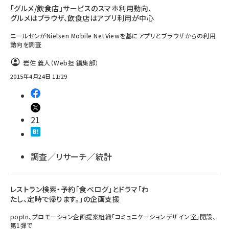
「グルメ/飲食店」サービスのスマホ利用動向、
グルメはブラウザ、飲食店はアプリ利用が中心
ニールセンがNielsen Mobile NetViewを基にアプリとブラウザからの利用
動向を調査
岩佐 義人（Web担 編集部）
2015年4月24日 11:29
21
調査／リサーチ／統計
レストラン検索・予約「食べログ」とドラマ「わ
たし、定時で帰ります。」の企画支援
popIn、プロモーション企画提案組織「コミュニケーションデザイン室」開設、
第1弾で