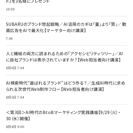
ト』を3名様にプレゼント
10:00
SUBARUのブランド想起戦略／AI活用のカギは「量」より「質」／動
画広告をAIで最大化【マーケター向け講演】
7:04
人と機械の両方に読まれるための「アクセシビリティツリー」／AI
に自社ブランドは表示されていますか？【Web担当者向け講演】
8月6日 7:04
AI検索時代“選ばれるブランド”はどう作る？／生成AI時代に求め
られる次世代Web制作フロー【Web担当者向け講演】
8月5日 7:04
＜第3回＞AI時代のBtoBマーケティング実践講座【9/29（火）・
30（水）開催】
8月4日 9:00