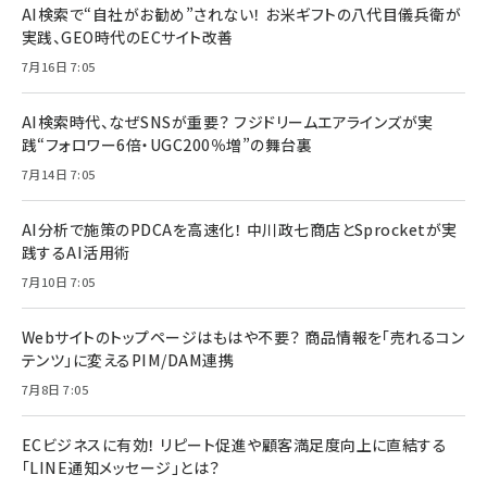
AI検索で“自社がお勧め”されない！ お米ギフトの八代目儀兵衛が
実践、GEO時代のECサイト改善
7月16日 7:05
AI検索時代、なぜSNSが重要？ フジドリームエアラインズが実
践“フォロワー6倍・UGC200％増”の舞台裏
7月14日 7:05
AI分析で施策のPDCAを高速化！ 中川政七商店とSprocketが実
践するAI活用術
7月10日 7:05
Webサイトのトップページはもはや不要？ 商品情報を「売れるコン
テンツ」に変えるPIM/DAM連携
7月8日 7:05
ECビジネスに有効！ リピート促進や顧客満足度向上に直結する
「LINE通知メッセージ」とは？