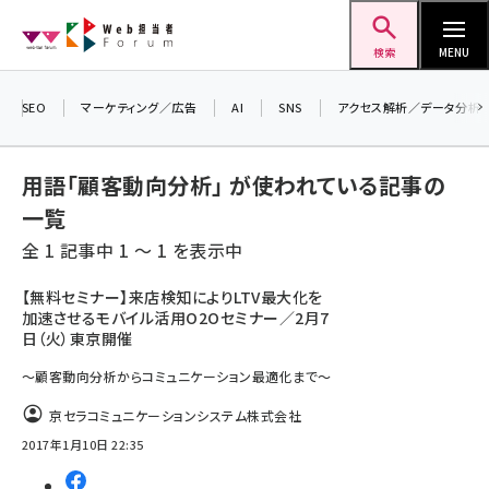
メ
Web担当者Forum
イ
検索
MENU
ン
＼ 8月27日開催、申し込み受付中！ ／
コ
生成AIをマーケティング等に活用するための
SEO
マーケティング／広告
AI
SNS
アクセス解析／データ分析
ン
考え方を学べるセミナーイベント「生成AI ×
テ
マーケティング フォーラム 2026」開催！
用語「顧客動向分析」 が使われている記事の
ン
▼申し込みはこちらから▼
一覧
ツ
seo (3524)
全 1 記事中 1 ～ 1 を表示中
に
ai (2804)
移
【無料セミナー】来店検知によりLTV最大化を
加速させるモバイル活用O2Oセミナー／2月7
動
youtube (2431)
日（火）東京開催
note (2312)
～顧客動向分析からコミュニケーション最適化まで～
セミナー (2306)
京セラコミュニケーションシステム株式会社
2017年1月10日 22:35
z世代 (1622)
meo (1275)