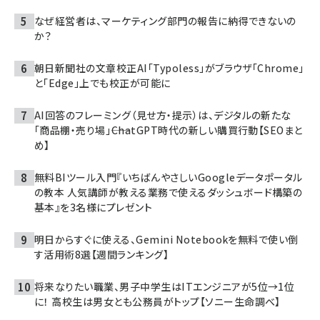
なぜ経営者は、マーケティング部門の報告に納得できないの
か？
朝日新聞社の文章校正AI「Typoless」がブラウザ「Chrome」
と「Edge」上でも校正が可能に
AI回答のフレーミング（見せ方・提示）は、デジタルの新たな
「商品棚・売り場」――ChatGPT時代の新しい購買行動【SEOまと
め】
無料BIツール入門『いちばんやさしいGoogleデータポータル
の教本 人気講師が教える業務で使えるダッシュボード構築の
基本』を3名様にプレゼント
明日からすぐに使える、Gemini Notebookを無料で使い倒
す活用術8選【週間ランキング】
将来なりたい職業、男子中学生はITエンジニアが5位→1位
に！ 高校生は男女とも公務員がトップ【ソニー生命調べ】