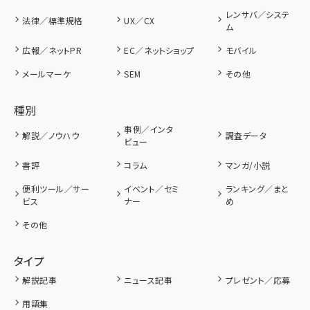
レンサバ／システ
法律／標準規格
UX／CX
ム
広報／ネットPR
EC／ネットショップ
モバイル
メールマーケ
SEM
その他
種別
事例／インタ
解説／ノウハウ
調査データ
ビュー
書評
コラム
マンガ/小説
便利ツール／サー
イベント／セミ
ランキング／まと
ビス
ナー
め
その他
タイプ
解説記事
ニュース記事
プレゼント／応募
用語集