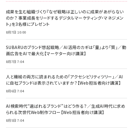
成果を生む組織づくり『なぜ戦略は正しいのに成果があがらない
のか？ 事業成長をリードするデジタルマーケティング・マネジメン
ト』を3名様にプレゼント
8月7日 10:00
SUBARUのブランド想起戦略／AI活用のカギは「量」より「質」／動
画広告をAIで最大化【マーケター向け講演】
8月7日 7:04
人と機械の両方に読まれるための「アクセシビリティツリー」／AI
に自社ブランドは表示されていますか？【Web担当者向け講演】
8月6日 7:04
AI検索時代“選ばれるブランド”はどう作る？／生成AI時代に求め
られる次世代Web制作フロー【Web担当者向け講演】
8月5日 7:04