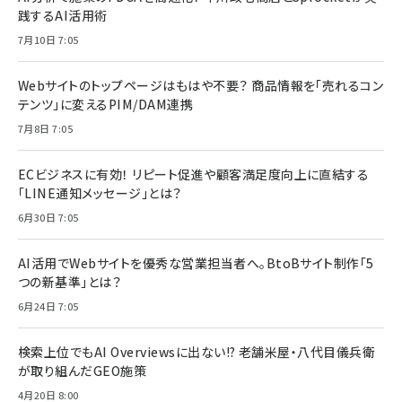
践するAI活用術
7月10日 7:05
Webサイトのトップページはもはや不要？ 商品情報を「売れるコン
テンツ」に変えるPIM/DAM連携
7月8日 7:05
ECビジネスに有効！ リピート促進や顧客満足度向上に直結する
「LINE通知メッセージ」とは？
6月30日 7:05
AI活用でWebサイトを優秀な営業担当者へ。BtoBサイト制作「5
つの新基準」とは？
6月24日 7:05
検索上位でもAI Overviewsに出ない!? 老舗米屋・八代目儀兵衛
が取り組んだGEO施策
4月20日 8:00