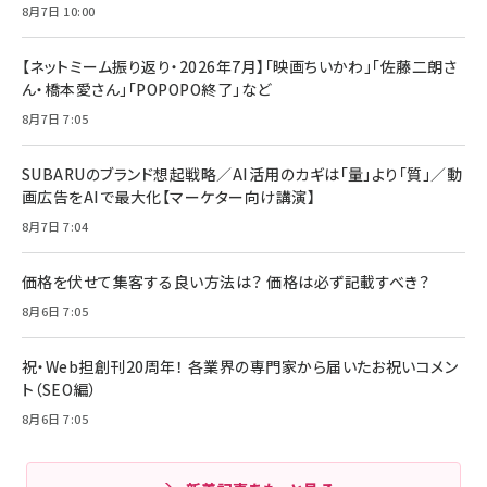
8月7日 10:00
【ネットミーム振り返り・2026年7月】「映画ちいかわ」「佐藤二朗さ
ん・橋本愛さん」「POPOPO終了」など
8月7日 7:05
SUBARUのブランド想起戦略／AI活用のカギは「量」より「質」／動
画広告をAIで最大化【マーケター向け講演】
8月7日 7:04
価格を伏せて集客する良い方法は？ 価格は必ず記載すべき？
8月6日 7:05
祝・Web担創刊20周年！ 各業界の専門家から届いたお祝いコメン
ト（SEO編）
8月6日 7:05