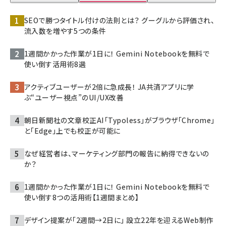
SEOで勝つタイトル付けの法則とは？ グーグルから評価され、
流入数を増やす5つの条件
1週間かかった作業が1日に！ Gemini Notebookを無料で
使い倒す活用術8選
アクティブユーザーが2倍に急成長！ JA共済アプリに学
ぶ“ユーザー視点”のUI/UX改善
朝日新聞社の文章校正AI「Typoless」がブラウザ「Chrome」
と「Edge」上でも校正が可能に
なぜ経営者は、マーケティング部門の報告に納得できないの
か？
1週間かかった作業が1日に！ Gemini Notebookを無料で
使い倒す8つの活用術【1週間まとめ】
デザイン提案が「2週間→2日に」 設立22年を迎えるWeb制作