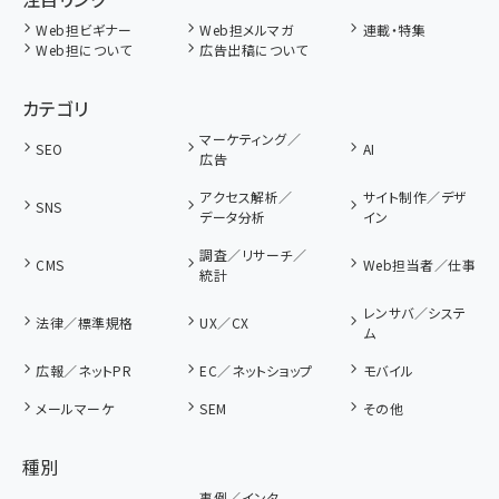
Web担ビギナー
Web担メルマガ
連載・特集
Web担について
広告出稿について
カテゴリ
マーケティング／
SEO
AI
広告
アクセス解析／
サイト制作／デザ
SNS
データ分析
イン
調査／リサーチ／
CMS
Web担当者／仕事
統計
レンサバ／システ
法律／標準規格
UX／CX
ム
広報／ネットPR
EC／ネットショップ
モバイル
メールマーケ
SEM
その他
種別
事例／インタ