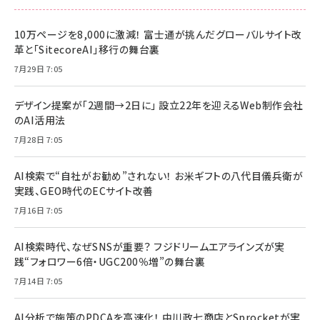
10万ページを8,000に激減！ 富士通が挑んだグローバルサイト改
革と「SitecoreAI」移行の舞台裏
7月29日 7:05
デザイン提案が「2週間→2日に」 設立22年を迎えるWeb制作会社
のAI活用法
7月28日 7:05
AI検索で“自社がお勧め”されない！ お米ギフトの八代目儀兵衛が
実践、GEO時代のECサイト改善
7月16日 7:05
AI検索時代、なぜSNSが重要？ フジドリームエアラインズが実
践“フォロワー6倍・UGC200％増”の舞台裏
7月14日 7:05
AI分析で施策のPDCAを高速化！ 中川政七商店とSprocketが実