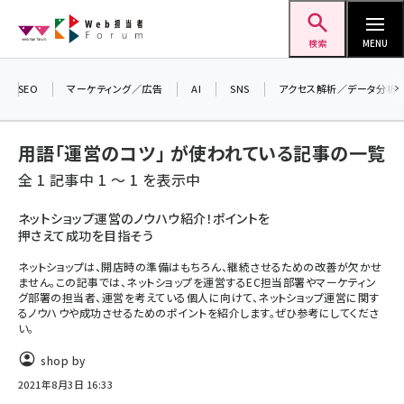
メ
Web担当者Forum
イ
検索
MENU
ン
コ
＼ 8月27日開催、申し込み受付中！ ／
SEO
マーケティング／広告
AI
SNS
アクセス解析／データ分析
生成AIをマーケティング等に活用するための
ン
考え方を学べるセミナーイベント「生成AI ×
テ
用語「運営のコツ」 が使われている記事の一覧
マーケティング フォーラム 2026」開催！
ン
全 1 記事中 1 ～ 1 を表示中
▼申し込みはこちらから▼
ツ
seo (3536)
に
ネットショップ運営のノウハウ紹介！ポイントを
押さえて成功を目指そう
ai (2818)
移
動
ネットショップは、開店時の準備はもちろん、継続させるための改善が欠かせ
youtube (2444)
ません。この記事では、ネットショップを運営するEC担当部署やマーケティン
グ部署の担当者、運営を考えている個人に向けて、ネットショップ運営に関す
note (2320)
るノウハウや成功させるためのポイントを紹介します。ぜひ参考にしてくださ
い。
セミナー (2313)
shop by
z世代 (1629)
2021年8月3日 16:33
meo (1279)