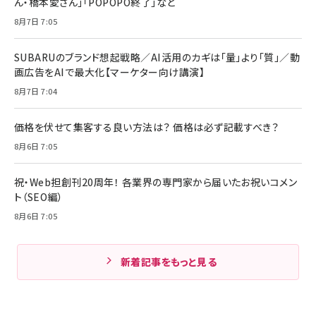
ん・橋本愛さん」「POPOPO終了」など
8月7日 7:05
SUBARUのブランド想起戦略／AI活用のカギは「量」より「質」／動
画広告をAIで最大化【マーケター向け講演】
8月7日 7:04
価格を伏せて集客する良い方法は？ 価格は必ず記載すべき？
8月6日 7:05
祝・Web担創刊20周年！ 各業界の専門家から届いたお祝いコメン
ト（SEO編）
8月6日 7:05
新着記事をもっと見る