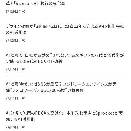
革と「SitecoreAI」移行の舞台裏
7月29日 7:05
デザイン提案が「2週間→2日に」 設立22年を迎えるWeb制作会社
のAI活用法
7月28日 7:05
AI検索で“自社がお勧め”されない！ お米ギフトの八代目儀兵衛が
実践、GEO時代のECサイト改善
7月16日 7:05
AI検索時代、なぜSNSが重要？ フジドリームエアラインズが実
践“フォロワー6倍・UGC200％増”の舞台裏
7月14日 7:05
AI分析で施策のPDCAを高速化！ 中川政七商店とSprocketが実
践するAI活用術
7月10日 7:05