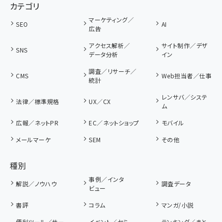
カテゴリ
マーケティング／
SEO
AI
広告
アクセス解析／
サイト制作／デザ
SNS
データ分析
イン
調査／リサーチ／
CMS
Web担当者／仕事
統計
レンサバ／システ
法律／標準規格
UX／CX
ム
広報／ネットPR
EC／ネットショップ
モバイル
メールマーケ
SEM
その他
種別
事例／インタ
解説／ノウハウ
調査データ
ビュー
書評
コラム
マンガ/小説
便利ツール／サー
イベント／セミ
ランキング／まと