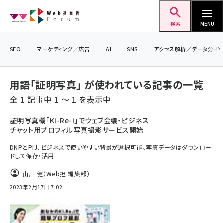
メ
Web担当者Forum
イ
検索
MENU
＼ 8月27日開催、申し込み受付中！ ／
ン
生成AIをマーケティング等に活用するための
コ
SEO
マーケティング／広告
AI
SNS
アクセス解析／データ分析
考え方を学べるセミナーイベント「生成AI ×
ン
マーケティング フォーラム 2026」開催！
テ
用語「証明写真」 が使われている記事の一覧
ン
▼申し込みはこちらから▼
全 1 記事中 1 ～ 1 を表示中
ツ
seo (3528)
に
証明写真機「Ki-Re-i」でウェブ会議・ビジネス
チャット用プロフィル写真撮影サービス開始
ai (2811)
移
動
DNPとPIJ、ビジネスで使いやすい背景が選択可能、写真データはダウンロー
youtube (2439)
ドして保存・活用
note (2315)
山川 健（Web担 編集部）
セミナー (2308)
2023年2月17日 7:02
z世代 (1623)
meo (1277)