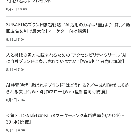
ト』を3名様にプレゼント
8月7日 10:00
SUBARUのブランド想起戦略／AI活用のカギは「量」より「質」／動
画広告をAIで最大化【マーケター向け講演】
8月7日 7:04
人と機械の両方に読まれるための「アクセシビリティツリー」／AI
に自社ブランドは表示されていますか？【Web担当者向け講演】
8月6日 7:04
AI検索時代“選ばれるブランド”はどう作る？／生成AI時代に求め
られる次世代Web制作フロー【Web担当者向け講演】
8月5日 7:04
＜第3回＞AI時代のBtoBマーケティング実践講座【9/29（火）・
30（水）開催】
8月4日 9:00