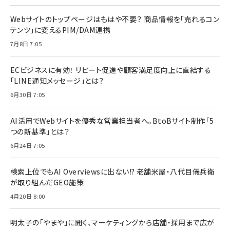
Webサイトのトップページはもはや不要？ 商品情報を「売れるコン
テンツ」に変えるPIM/DAM連携
7月8日 7:05
ECビジネスに有効！ リピート促進や顧客満足度向上に直結する
「LINE通知メッセージ」とは？
6月30日 7:05
AI活用でWebサイトを優秀な営業担当者へ。BtoBサイト制作「5
つの新基準」とは？
6月24日 7:05
検索上位でもAI Overviewsに出ない!? 老舗米屋・八代目儀兵衛
が取り組んだGEO施策
4月20日 8:00
明太子の「やまや」に聞く、マーケティングから店舗・採用まで広が