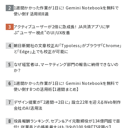
1週間かかった作業が1日に！ Gemini Notebookを無料で
使い倒す活用術8選
アクティブユーザーが2倍に急成長！ JA共済アプリに学
ぶ“ユーザー視点”のUI/UX改善
朝日新聞社の文章校正AI「Typoless」がブラウザ「Chrome」
と「Edge」上でも校正が可能に
なぜ経営者は、マーケティング部門の報告に納得できないの
か？
1週間かかった作業が1日に！ Gemini Notebookを無料で
使い倒す8つの活用術【1週間まとめ】
デザイン提案が「2週間→2日に」 設立22年を迎えるWeb制作
会社のAI活用法
役員報酬ランキング、セブン＆アイ元取締役が134億円超で首
位！ 従業員との格差最大はトヨタの100.9倍【TSR調べ】