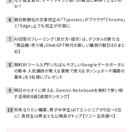
なぜ経営者は、マーケティング部門の報告に納得できないの
か？
朝日新聞社の文章校正AI「Typoless」がブラウザ「Chrome」
と「Edge」上でも校正が可能に
AI回答のフレーミング（見せ方・提示）は、デジタルの新たな
「商品棚・売り場」――ChatGPT時代の新しい購買行動【SEOまと
め】
無料BIツール入門『いちばんやさしいGoogleデータポータル
の教本 人気講師が教える業務で使えるダッシュボード構築の
基本』を3名様にプレゼント
明日からすぐに使える、Gemini Notebookを無料で使い倒
す活用術8選【週間ランキング】
将来なりたい職業、男子中学生はITエンジニアが5位→1位
に！ 高校生は男女とも公務員がトップ【ソニー生命調べ】