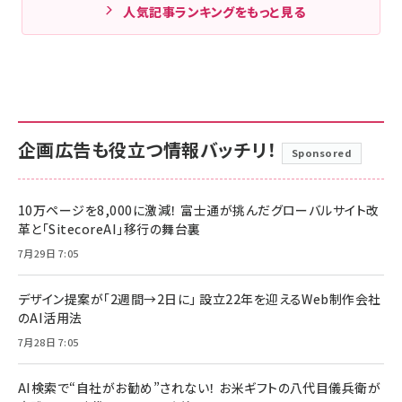
人気記事ランキングをもっと見る
企画広告も役立つ情報バッチリ！
Sponsored
10万ページを8,000に激減！ 富士通が挑んだグローバルサイト改
革と「SitecoreAI」移行の舞台裏
7月29日 7:05
デザイン提案が「2週間→2日に」 設立22年を迎えるWeb制作会社
のAI活用法
7月28日 7:05
AI検索で“自社がお勧め”されない！ お米ギフトの八代目儀兵衛が