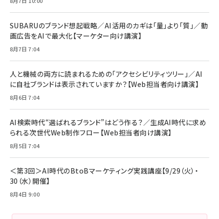
8月7日 10:00
SUBARUのブランド想起戦略／AI活用のカギは「量」より「質」／動
画広告をAIで最大化【マーケター向け講演】
8月7日 7:04
人と機械の両方に読まれるための「アクセシビリティツリー」／AI
に自社ブランドは表示されていますか？【Web担当者向け講演】
8月6日 7:04
AI検索時代“選ばれるブランド”はどう作る？／生成AI時代に求め
られる次世代Web制作フロー【Web担当者向け講演】
8月5日 7:04
＜第3回＞AI時代のBtoBマーケティング実践講座【9/29（火）・
30（水）開催】
8月4日 9:00