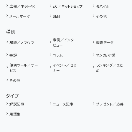
広報／ネットPR
EC／ネットショップ
モバイル
メールマーケ
SEM
その他
種別
事例／インタ
解説／ノウハウ
調査データ
ビュー
書評
コラム
マンガ/小説
便利ツール／サー
イベント／セミ
ランキング／まと
ビス
ナー
め
その他
タイプ
解説記事
ニュース記事
プレゼント／応募
用語集