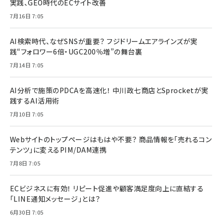
実践、GEO時代のECサイト改善
7月16日 7:05
AI検索時代、なぜSNSが重要？ フジドリームエアラインズが実
践“フォロワー6倍・UGC200％増”の舞台裏
7月14日 7:05
AI分析で施策のPDCAを高速化！ 中川政七商店とSprocketが実
践するAI活用術
7月10日 7:05
Webサイトのトップページはもはや不要？ 商品情報を「売れるコン
テンツ」に変えるPIM/DAM連携
7月8日 7:05
ECビジネスに有効！ リピート促進や顧客満足度向上に直結する
「LINE通知メッセージ」とは？
6月30日 7:05