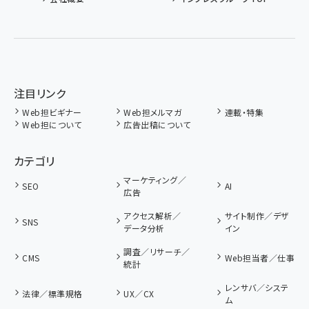
注目リンク
Web担ビギナー
Web担メルマガ
連載・特集
Web担について
広告出稿について
カテゴリ
マーケティング／
SEO
AI
広告
アクセス解析／
サイト制作／デザ
SNS
データ分析
イン
調査／リサーチ／
CMS
Web担当者／仕事
統計
レンサバ／システ
法律／標準規格
UX／CX
ム