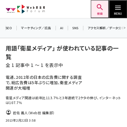
メ
Web担当者Forum
イ
検索
MENU
ン
＼ 8月27日開催、申し込み受付中！ ／
コ
SEO
マーケティング／広告
AI
SNS
アクセス解析／データ分析
生成AIをマーケティング等に活用するための
ン
考え方を学べるセミナーイベント「生成AI ×
テ
マーケティング フォーラム 2026」開催！
用語「衛星メディア」 が使われている記事の一
ン
▼申し込みはこちらから▼
覧
ツ
seo (3526)
全 1 記事中 1 ～ 1 を表示中
に
ai (2807)
移
電通、2012年の日本の広告費に関する調査
で、総広告費は5年ぶりに増加、衛星メディア
動
youtube (2434)
関連が大幅増
note (2312)
衛星メディア関連は前年比113.7％と3年連続で2ケタの伸び、インターネット
は107.7％
セミナー (2307)
岩佐 義人（Web担 編集部）
z世代 (1622)
2013年2月22日 3:58
meo (1275)