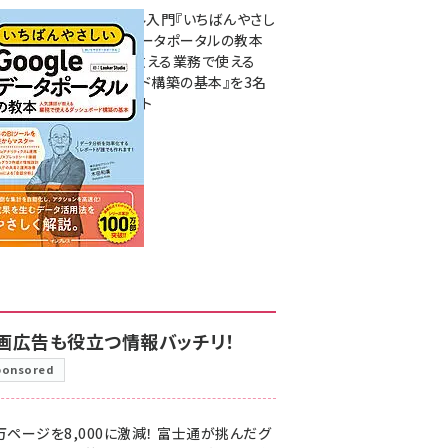
無料BIツール入門『いちばんやさし
いGoogleデータポータルの教本
人気講師が教える業務で使える
ダッシュボード構築の基本』を3名
様にプレゼント
7月31日 10:00
画広告も役立つ情報バッチリ！
ponsored
万ページを8,000に激減！ 富士通が挑んだグ