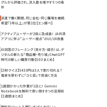
グルから評価され、流入数を増やす5つの条
件
派遣で働く期間、同じ会社・同じ職場を継続
希望「3年以上」が第1位【エン調べ】
アクティブユーザーが2倍に急成長！ JA共済
アプリに学ぶ“ユーザー視点”のUI/UX改善
AI回答のフレーミング（見せ方・提示）は、デ
ジタルの新たな「商品棚・売り場」――ChatGPT
時代の新しい購買行動【SEOまとめ】
【3秒クイズ】5433円は3人で割り切れる？
電卓を使わずに「ひと目」で見抜く方法
1週間かかった作業が1日に！ Gemini
Notebookを無料で使い倒す8つの活用術
【1週間まとめ】
無料BIツール入門『いちばんやさしい