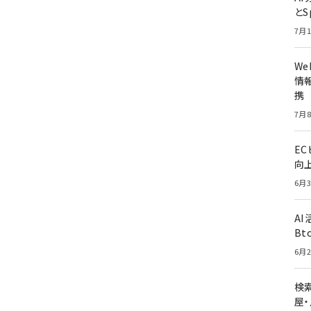
とS
7月1
W
情報
携
7月8
E
向
6月3
A
Bt
6月2
検索
屋