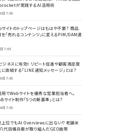
procketが実践するAI活用術
0日 7:05
ebサイトのトップページはもはや不要？ 商品
を「売れるコンテンツ」に変えるPIM/DAM連
日 7:05
Cビジネスに有効！ リピート促進や顧客満足度
上に直結する「LINE通知メッセージ」とは？
0日 7:05
I活用でWebサイトを優秀な営業担当者へ。
oBサイト制作「5つの新基準」とは？
4日 7:05
上位でもAI Overviewsに出ない!? 老舗米
・八代目儀兵衛が取り組んだGEO施策