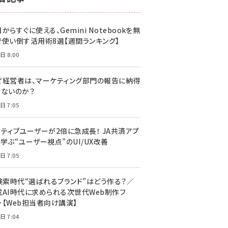
z世代 (1617)
からすぐに使える、Gemini Notebookを無
meo (1274)
で使い倒す活用術8選【週間ランキング】
llmo (1155)
日 8:00
ぜ経営者は、マーケティング部門の報告に納得
きないのか？
日 7:05
クティブユーザーが2倍に急成長！ JA共済アプ
学ぶ“ユーザー視点”のUI/UX改善
日 7:05
I検索時代“選ばれるブランド”はどう作る？／
成AI時代に求められる次世代Web制作フ
ー【Web担当者向け講演】
日 7:04