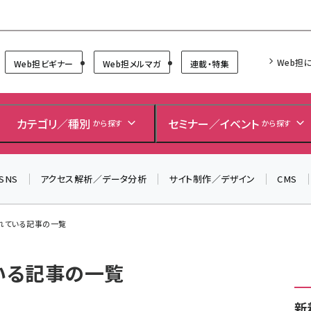
Forum
Web担
Web担ビギナー
Web担メルマガ
連載・特集
カテゴリ／種別
セミナー／イベント
から探す
から探す
SNS
アクセス解析／データ分析
サイト制作／デザイン
CMS
われている記事の一覧
ている記事の一覧
新