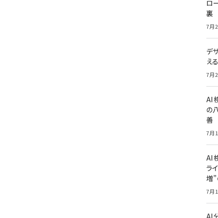
ロー
裏
7月2
デ
え
7月2
A
の
善
7月1
AI
ライ
増
7月1
A