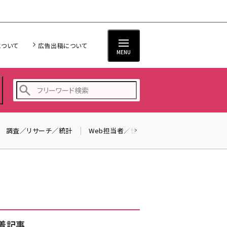
について
広告出稿について
MENU
調査／リサーチ／統計
Web担当者／仕事
法律／標準規格
seo (3516)
ai (2799)
youtube (2420)
note (2308)
セミナー (2296)
着記事