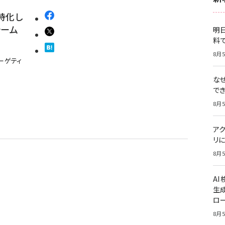
特化し
ォーム
明日
料
8月5
ーゲティ
な
で
8月5
ア
リに
8月5
A
生
ロ
8月5