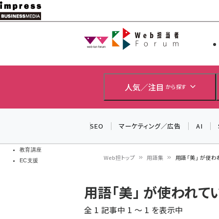
メ
イ
Web担当者
Web担当者
ン
EC担当者
コ
製品導入
ン
企業IT
ソフト開発
テ
人気／注目
から探す
IoT・AI
ン
DCクラウド
研究・調査
ツ
SEO
マーケティング／広告
AI
エネルギー
に
ドローン
移
教育講座
Web担トップ
用語集
用語「美」 が使
EC支援
動
パ
用語「美」 が使われ
ン
全 1 記事中 1 ～ 1 を表示中
く