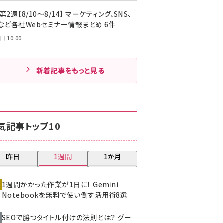
第2週【8/10～8/14】 マーケティング、SNS、
Cなど各社Webセミナー情報まとめ 6件
日 10:00
新着記事をもっと見る
気記事トップ10
昨日
1週間
1か月
1週間かかった作業が1日に！ Gemini
Notebookを無料で使い倒す活用術8選
SEOで勝つタイトル付けの法則とは？ グー