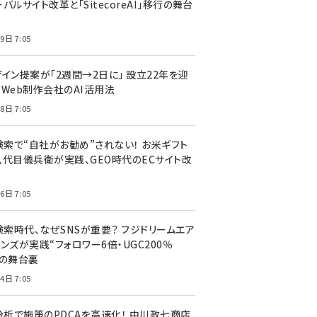
バルサイト改革と「SitecoreAI」移行の舞台
9日 7:05
ザイン提案が「2週間→2日に」 設立22年を迎
るWeb制作会社のAI活用法
8日 7:05
I検索で“自社がお勧め”されない！ お米ギフト
八代目儀兵衛が実践、GEO時代のECサイト改
6日 7:05
検索時代、なぜSNSが重要？ フジドリームエア
ンズが実践“フォロワー6倍・UGC200％
”の舞台裏
4日 7:05
I分析で施策のPDCAを高速化！ 中川政七商店