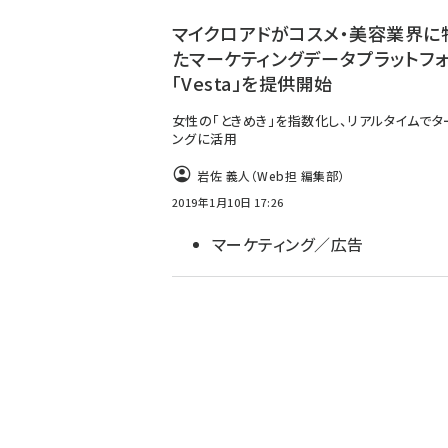
ず
マイクロアドがコスメ・美容業界に
たマーケティングデータプラットフ
「Vesta」を提供開始
女性の「ときめき」を指数化し、リアルタイムでタ
ングに活用
岩佐 義人（Web担 編集部）
2019年1月10日 17:26
マーケティング／広告