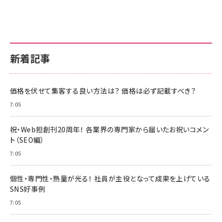
新着記事
価格を伏せて集客する良い方法は？ 価格は必ず記載すべき？
7:05
祝・Web担創刊20周年！ 各業界の専門家から届いたお祝いコメン
ト（SEO編）
7:05
個性・専門性・熱量が光る！ 社員が主役となって成果を上げている
SNS好事例
7:05