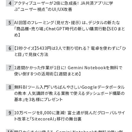
アクティブユーザーが2倍に急成長！ JA共済アプリに学
ぶ“ユーザー視点”のUI/UX改善
AI回答のフレーミング（見せ方・提示）は、デジタルの新たな
「商品棚・売り場」――ChatGPT時代の新しい購買行動【SEOまと
め】
【3秒クイズ】5433円は3人で割り切れる？ 電卓を使わずに「ひ
と目」で見抜く方法
1週間かかった作業が1日に！ Gemini Notebookを無料で
使い倒す8つの活用術【1週間まとめ】
無料BIツール入門『いちばんやさしいGoogleデータポータル
の教本 人気講師が教える業務で使えるダッシュボード構築の
基本』を3名様にプレゼント
10万ページを8,000に激減！ 富士通が挑んだグローバルサイ
ト改革と「SitecoreAI」移行の舞台裏