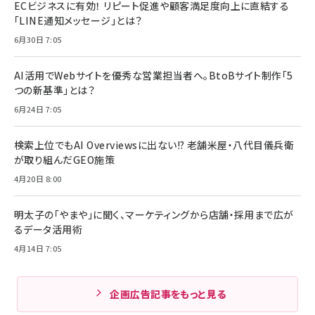
ECビジネスに有効！ リピート促進や顧客満足度向上に直結する
「LINE通知メッセージ」とは？
6月30日 7:05
AI活用でWebサイトを優秀な営業担当者へ。BtoBサイト制作「5
つの新基準」とは？
6月24日 7:05
検索上位でもAI Overviewsに出ない!? 老舗米屋・八代目儀兵衛
が取り組んだGEO施策
4月20日 8:00
明太子の「やまや」に聞く、マーケティングから店舗・採用まで広が
るデータ活用術
4月14日 7:05
企画広告記事をもっと見る