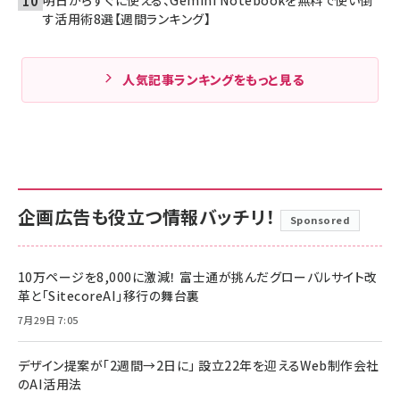
明日からすぐに使える、Gemini Notebookを無料で使い倒
す活用術8選【週間ランキング】
人気記事ランキングをもっと見る
企画広告も役立つ情報バッチリ！
Sponsored
10万ページを8,000に激減！ 富士通が挑んだグローバルサイト改
革と「SitecoreAI」移行の舞台裏
7月29日 7:05
デザイン提案が「2週間→2日に」 設立22年を迎えるWeb制作会社
のAI活用法