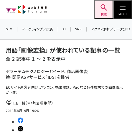
メ
Web担当者Forum
イ
検索
MENU
ン
＼ 読者アンケートにご協力ください ／
コ
SEO
マーケティング／広告
AI
SNS
アクセス解析／データ分析
7月24日で創刊20周年。ご回答者には抽選で
ン
プレゼントを差し上げます！
テ
▼アンケートページはこちらから▼
用語「画像変換」 が使われている記事の一覧
ン
全 2 記事中 1 ～ 2 を表示中
ツ
seo (3519)
に
セラーテムテクノロジーとイード、商品画像変
換・配信ASPサービス「IDS」を提供
ai (2801)
移
動
ECサイト運営者向け、パソコン、携帯電話、iPadなど各種端末での画像表示
youtube (2425)
が可能
note (2310)
山川 健（Web担 編集部）
セミナー (2301)
2010年8月19日 19:26
z世代 (1620)
meo (1274)