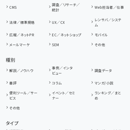
調査／リサーチ／
CMS
Web担当者／仕事
統計
レンサバ／システ
法律／標準規格
UX／CX
ム
広報／ネットPR
EC／ネットショップ
モバイル
メールマーケ
SEM
その他
種別
事例／インタ
解説／ノウハウ
調査データ
ビュー
書評
コラム
マンガ/小説
便利ツール／サー
イベント／セミ
ランキング／まと
ビス
ナー
め
その他
タイプ