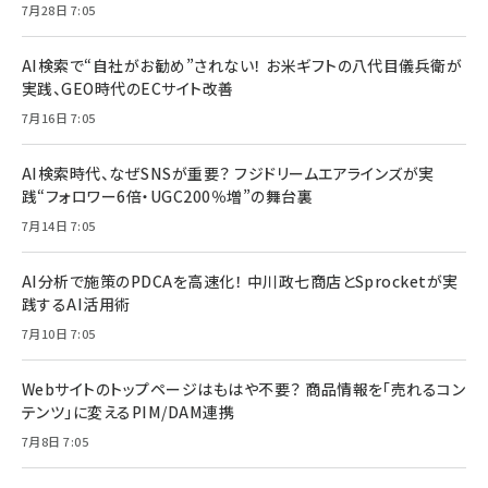
7月28日 7:05
AI検索で“自社がお勧め”されない！ お米ギフトの八代目儀兵衛が
実践、GEO時代のECサイト改善
7月16日 7:05
AI検索時代、なぜSNSが重要？ フジドリームエアラインズが実
践“フォロワー6倍・UGC200％増”の舞台裏
7月14日 7:05
AI分析で施策のPDCAを高速化！ 中川政七商店とSprocketが実
践するAI活用術
7月10日 7:05
Webサイトのトップページはもはや不要？ 商品情報を「売れるコン
テンツ」に変えるPIM/DAM連携
7月8日 7:05