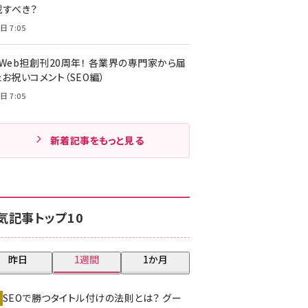
載すべき？
日 7:05
・Web担創刊20周年！ 各業界の専門家から届
お祝いコメント（SEO編）
日 7:05
新着記事をもっと見る
気記事トップ10
昨日
1週間
1か月
SEOで勝つタイトル付けの法則とは？ グー