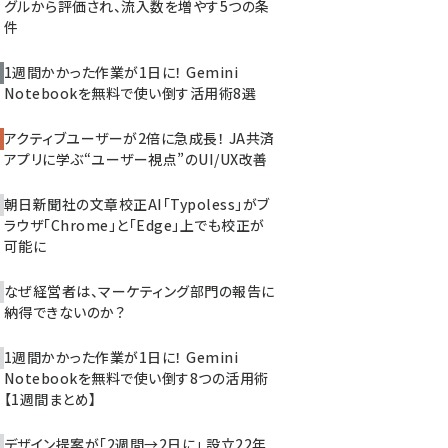
グルから評価され、流入数を増やす5つの条
件
1週間かかった作業が1日に！ Gemini
Notebookを無料で使い倒す活用術8選
アクティブユーザーが2倍に急成長！ JA共済
アプリに学ぶ“ユーザー視点”のUI/UX改善
朝日新聞社の文章校正AI「Typoless」がブ
ラウザ「Chrome」と「Edge」上でも校正が
可能に
なぜ経営者は、マーケティング部門の報告に
納得できないのか？
1週間かかった作業が1日に！ Gemini
Notebookを無料で使い倒す8つの活用術
【1週間まとめ】
デザイン提案が「2週間→2日に」 設立22年