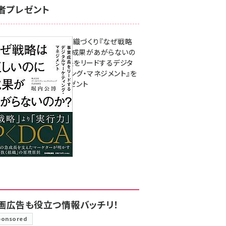
者プレゼント
成果を生む組織づくり『なぜ戦略
は正しいのに成果があがらないの
か？ 事業成長をリードするデジタ
ルマーケティング・マネジメント』を
3名様にプレゼント
8月7日 10:00
画広告も役立つ情報バッチリ！
ponsored