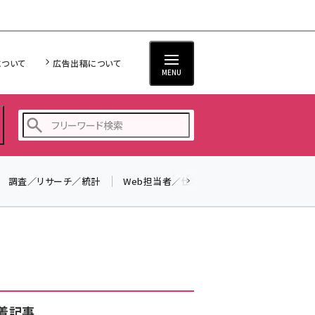
について
広告出稿について
MENU
調査／リサーチ／統計
Web担当者／仕事
法律／標準規格
seo (3528)
ai (2811)
youtube (2439)
note (2315)
セミナー (2308)
着記事