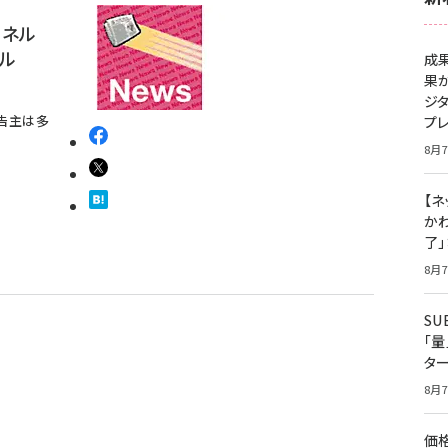
ァネル
ル
成
果
ジ
告主は多
プ
8月7
【ネ
かわ
了
8月7
S
「
タ
8月7
価