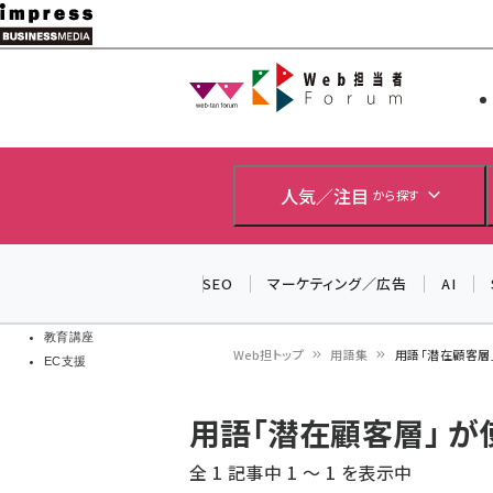
メ
イ
Web担当者
Web担当者
ン
EC担当者
コ
製品導入
ン
企業IT
ソフト開発
テ
人気／注目
から探す
IoT・AI
ン
DCクラウド
研究・調査
ツ
SEO
マーケティング／広告
AI
エネルギー
に
ドローン
移
教育講座
Web担トップ
用語集
用語「潜在顧客層
EC支援
動
パ
用語「潜在顧客層」 
ン
全 1 記事中 1 ～ 1 を表示中
く