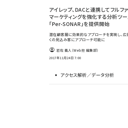
ず
アイレップ、DACと連携してフルフ
マーケティングを強化する分析ツー
「Per-SONAR」を提供開始
潜在顧客層に効果的なアプローチを実現し、広
くの見込み客にアプローチ可能に
岩佐 義人（Web担 編集部）
2017年11月24日 7:00
アクセス解析／データ分析