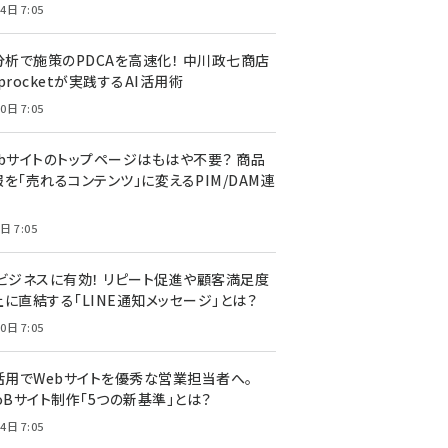
4日 7:05
I分析で施策のPDCAを高速化！ 中川政七商店
procketが実践するAI活用術
0日 7:05
ebサイトのトップページはもはや不要？ 商品
を「売れるコンテンツ」に変えるPIM/DAM連
日 7:05
Cビジネスに有効！ リピート促進や顧客満足度
上に直結する「LINE通知メッセージ」とは？
0日 7:05
I活用でWebサイトを優秀な営業担当者へ。
oBサイト制作「5つの新基準」とは？
4日 7:05