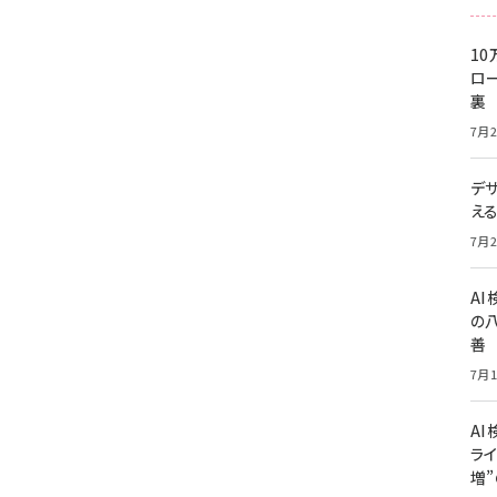
10
ロー
裏
7月2
デ
え
7月2
A
の
善
7月1
AI
ライ
増