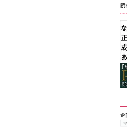
読
企
S