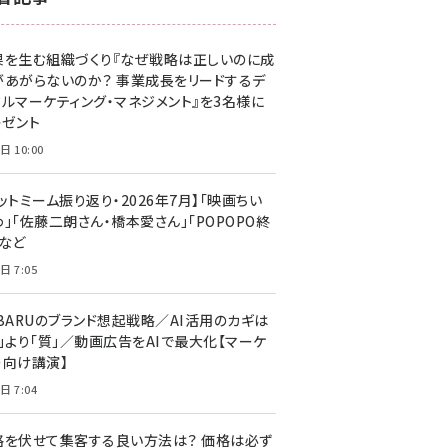
z世代 (1623)
果を生む組織づくり『なぜ戦略は正しいのに成
meo (1277)
があがらないのか？ 事業成長をリードするデ
llmo (1166)
タルマーケティング・マネジメント』を3名様に
レゼント
日 10:00
ットミーム振り返り・2026年7月】「映画ちい
」「佐藤二朗さん・橋本愛さん」「POPOPO終
」など
日 7:05
UBARUのブランド想起戦略／AI活用のカギは
量」より「質」／動画広告をAIで最大化【マーケ
ー向け講演】
日 7:04
格を伏せて集客する良い方法は？ 価格は必ず