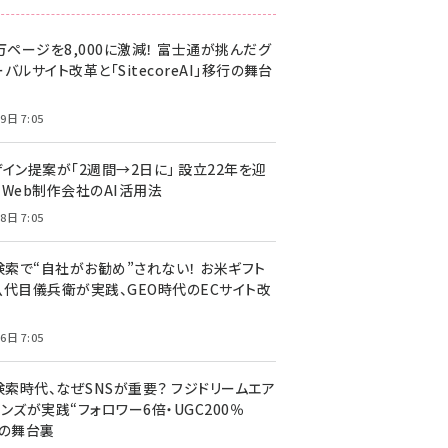
万ページを8,000に激減！ 富士通が挑んだグ
バルサイト改革と「SitecoreAI」移行の舞台
9日 7:05
ザイン提案が「2週間→2日に」 設立22年を迎
るWeb制作会社のAI活用法
8日 7:05
I検索で“自社がお勧め”されない！ お米ギフト
八代目儀兵衛が実践、GEO時代のECサイト改
6日 7:05
検索時代、なぜSNSが重要？ フジドリームエア
ンズが実践“フォロワー6倍・UGC200％
”の舞台裏