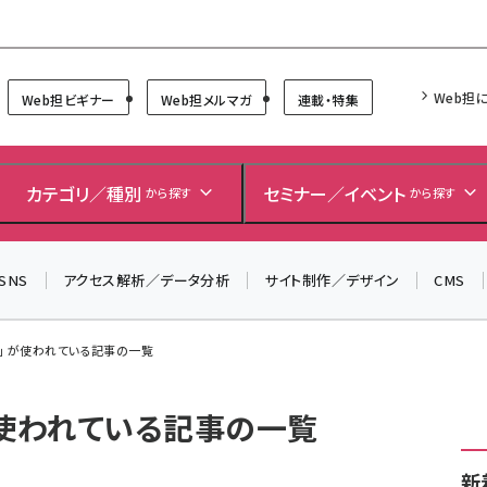
Forum
Web担
Web担ビギナー
Web担メルマガ
連載・特集
カテゴリ／種別
セミナー／イベント
から探す
から探す
SNS
アクセス解析／データ分析
サイト制作／デザイン
CMS
」 が使われている記事の一覧
が使われている記事の一覧
新