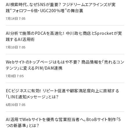
AI検索時代、なぜSNSが重要？ フジドリームエアラインズが実
践“フォロワー6倍・UGC200％増”の舞台裏
7月14日 7:05
AI分析で施策のPDCAを高速化！ 中川政七商店とSprocketが実
践するAI活用術
7月10日 7:05
Webサイトのトップページはもはや不要？ 商品情報を「売れるコン
テンツ」に変えるPIM/DAM連携
7月8日 7:05
ECビジネスに有効！ リピート促進や顧客満足度向上に直結する
「LINE通知メッセージ」とは？
6月30日 7:05
AI活用でWebサイトを優秀な営業担当者へ。BtoBサイト制作「5
つの新基準」とは？