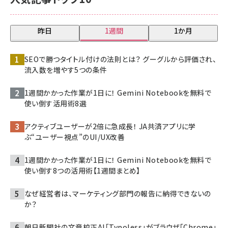
昨日
1週間
1か月
SEOで勝つタイトル付けの法則とは？ グーグルから評価され、
流入数を増やす5つの条件
1週間かかった作業が1日に！ Gemini Notebookを無料で
使い倒す活用術8選
アクティブユーザーが2倍に急成長！ JA共済アプリに学
ぶ“ユーザー視点”のUI/UX改善
1週間かかった作業が1日に！ Gemini Notebookを無料で
使い倒す8つの活用術【1週間まとめ】
なぜ経営者は、マーケティング部門の報告に納得できないの
か？
朝日新聞社の文章校正AI「Typoless」がブラウザ「Chrome」