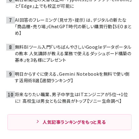
と「Edge」上でも校正が可能に
AI回答のフレーミング（見せ方・提示）は、デジタルの新たな
「商品棚・売り場」――ChatGPT時代の新しい購買行動【SEOまと
め】
無料BIツール入門『いちばんやさしいGoogleデータポータル
の教本 人気講師が教える業務で使えるダッシュボード構築の
基本』を3名様にプレゼント
明日からすぐに使える、Gemini Notebookを無料で使い倒
す活用術8選【週間ランキング】
将来なりたい職業、男子中学生はITエンジニアが5位→1位
に！ 高校生は男女とも公務員がトップ【ソニー生命調べ】
人気記事ランキングをもっと見る