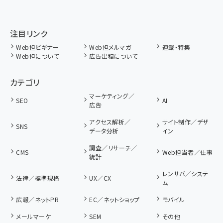
注目リンク
Web担ビギナー
Web担メルマガ
連載・特集
Web担について
広告出稿について
カテゴリ
マーケティング／
SEO
AI
広告
アクセス解析／
サイト制作／デザ
SNS
データ分析
イン
調査／リサーチ／
CMS
Web担当者／仕事
統計
レンサバ／システ
法律／標準規格
UX／CX
ム
広報／ネットPR
EC／ネットショップ
モバイル
メールマーケ
SEM
その他