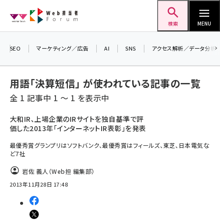
メ
Web担当者Forum
イ
検索
MENU
ン
コ
SEO
マーケティング／広告
AI
SNS
アクセス解析／データ分析
ン
テ
用語「決算短信」 が使われている記事の一覧
ン
全 1 記事中 1 ～ 1 を表示中
ツ
seo (3524)
に
大和IR、上場企業のIRサイトを独自基準で評
価した2013年「インターネットIR表彰」を発表
ai (2804)
移
動
最優秀賞グランプリはソフトバンク、最優秀賞はフィールズ、東芝、日本電気な
youtube (2431)
ど7社
note (2312)
岩佐 義人（Web担 編集部）
セミナー (2306)
2013年11月28日 17:48
z世代 (1622)
meo (1275)