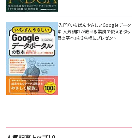
無料BIツール入門『いちばんやさしいGoogleデータ
ポータルの教本 人気講師が教える業務で使えるダッ
シュボード構築の基本』を3名様にプレゼント
7月31日 10:00
人気記事トップ10