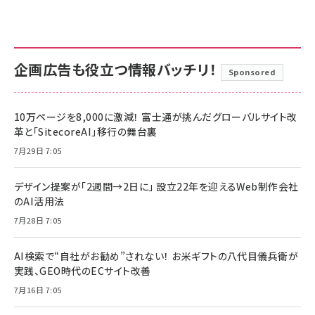
企画広告も役立つ情報バッチリ！
Sponsored
10万ページを8,000に激減！ 富士通が挑んだグローバルサイト改
革と「SitecoreAI」移行の舞台裏
7月29日 7:05
デザイン提案が「2週間→2日に」 設立22年を迎えるWeb制作会社
のAI活用法
7月28日 7:05
AI検索で“自社がお勧め”されない！ お米ギフトの八代目儀兵衛が
実践、GEO時代のECサイト改善
7月16日 7:05