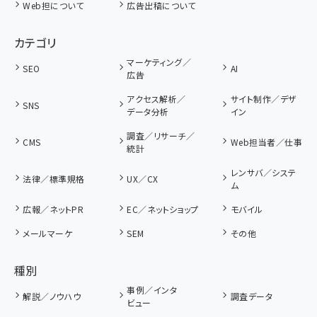
Web担について
広告出稿について
カテゴリ
マーケティング／
SEO
AI
広告
アクセス解析／
サイト制作／デザ
SNS
データ分析
イン
調査／リサーチ／
CMS
Web担当者／仕事
統計
レンサバ／システ
法律／標準規格
UX／CX
ム
広報／ネットPR
EC／ネットショップ
モバイル
メールマーケ
SEM
その他
種別
事例／インタ
解説／ノウハウ
調査データ
ビュー