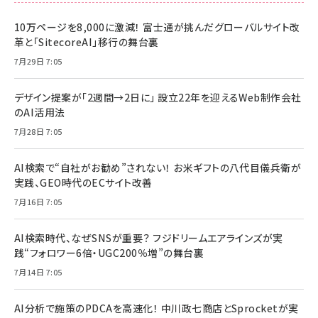
10万ページを8,000に激減！ 富士通が挑んだグローバルサイト改
革と「SitecoreAI」移行の舞台裏
7月29日 7:05
デザイン提案が「2週間→2日に」 設立22年を迎えるWeb制作会社
のAI活用法
7月28日 7:05
AI検索で“自社がお勧め”されない！ お米ギフトの八代目儀兵衛が
実践、GEO時代のECサイト改善
7月16日 7:05
AI検索時代、なぜSNSが重要？ フジドリームエアラインズが実
践“フォロワー6倍・UGC200％増”の舞台裏
7月14日 7:05
AI分析で施策のPDCAを高速化！ 中川政七商店とSprocketが実