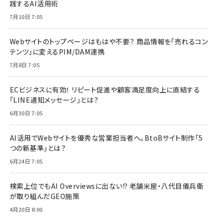
践するAI活用術
7月10日 7:05
Webサイトのトップページはもはや不要？ 商品情報を「売れるコン
テンツ」に変えるPIM/DAM連携
7月8日 7:05
ECビジネスに有効！ リピート促進や顧客満足度向上に直結する
「LINE通知メッセージ」とは？
6月30日 7:05
AI活用でWebサイトを優秀な営業担当者へ。BtoBサイト制作「5
つの新基準」とは？
6月24日 7:05
検索上位でもAI Overviewsに出ない!? 老舗米屋・八代目儀兵衛
が取り組んだGEO施策
4月20日 8:00