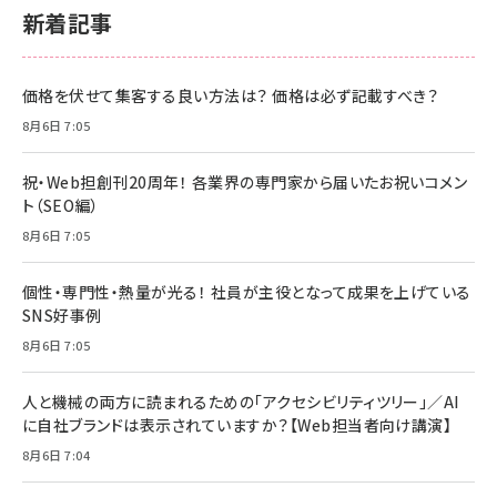
新着記事
価格を伏せて集客する良い方法は？ 価格は必ず記載すべき？
8月6日 7:05
祝・Web担創刊20周年！ 各業界の専門家から届いたお祝いコメン
ト（SEO編）
8月6日 7:05
個性・専門性・熱量が光る！ 社員が主役となって成果を上げている
SNS好事例
8月6日 7:05
人と機械の両方に読まれるための「アクセシビリティツリー」／AI
に自社ブランドは表示されていますか？【Web担当者向け講演】
8月6日 7:04