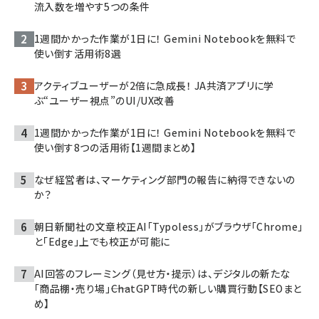
流入数を増やす5つの条件
1週間かかった作業が1日に！ Gemini Notebookを無料で
使い倒す活用術8選
アクティブユーザーが2倍に急成長！ JA共済アプリに学
ぶ“ユーザー視点”のUI/UX改善
1週間かかった作業が1日に！ Gemini Notebookを無料で
使い倒す8つの活用術【1週間まとめ】
なぜ経営者は、マーケティング部門の報告に納得できないの
か？
朝日新聞社の文章校正AI「Typoless」がブラウザ「Chrome」
と「Edge」上でも校正が可能に
AI回答のフレーミング（見せ方・提示）は、デジタルの新たな
「商品棚・売り場」――ChatGPT時代の新しい購買行動【SEOまと
め】