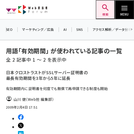
メ
Web担当者Forum
イ
検索
MENU
ン
コ
SEO
マーケティング／広告
AI
SNS
アクセス解析／データ分析
ン
テ
用語「有効期間」 が使われている記事の一覧
ン
全 2 記事中 1 ～ 2 を表示中
ツ
seo (3524)
に
日本クロストラストがSSLサーバー証明書の
最長有効期間を3年から5年に延長
ai (2804)
移
動
有効期間内に証明書を何度でも無償で再申請できる制度も開始
youtube (2431)
山川 健（Web担 編集部）
note (2312)
2009年2月4日 17:51
セミナー (2306)
z世代 (1622)
meo (1275)