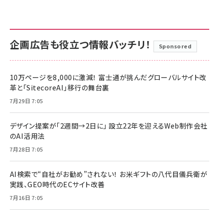
企画広告も役立つ情報バッチリ！
Sponsored
10万ページを8,000に激減！ 富士通が挑んだグローバルサイト改
革と「SitecoreAI」移行の舞台裏
7月29日 7:05
デザイン提案が「2週間→2日に」 設立22年を迎えるWeb制作会社
のAI活用法
7月28日 7:05
AI検索で“自社がお勧め”されない！ お米ギフトの八代目儀兵衛が
実践、GEO時代のECサイト改善
7月16日 7:05