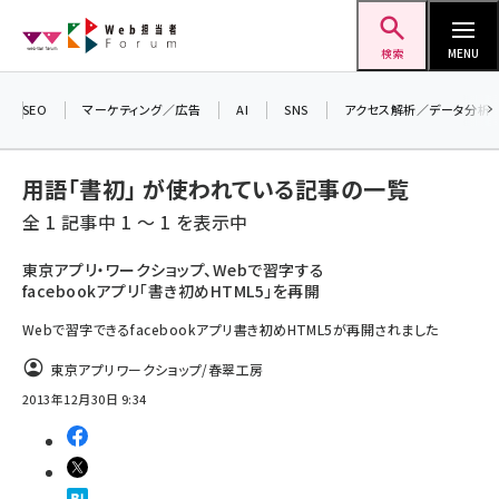
メ
Web担当者Forum
イ
検索
MENU
ン
＼ 8月27日開催、申し込み受付中！ ／
コ
SEO
マーケティング／広告
AI
SNS
アクセス解析／データ分析
生成AIをマーケティング等に活用するための
ン
考え方を学べるセミナーイベント「生成AI ×
テ
用語「書初」 が使われている記事の一覧
マーケティング フォーラム 2026」開催！
ン
全 1 記事中 1 ～ 1 を表示中
▼申し込みはこちらから▼
ツ
seo (3524)
に
東京アプリ・ワークショップ、Webで習字する
facebookアプリ「書き初めHTML5」を再開
ai (2804)
移
動
Webで習字できるfacebookアプリ書き初めHTML5が再開されました
youtube (2431)
東京アプリワークショップ/春翠工房
note (2312)
2013年12月30日 9:34
セミナー (2306)
z世代 (1622)
meo (1275)