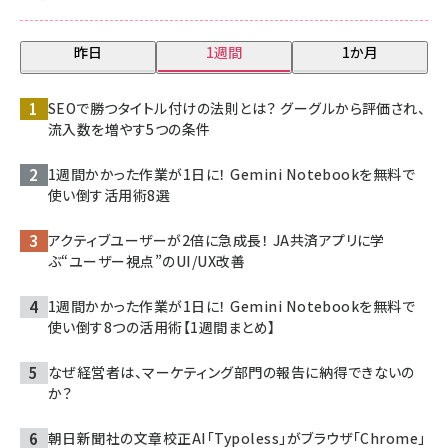
昨日
1週間
1か月
SEOで勝つタイトル付けの法則とは？ グーグルから評価され、
流入数を増やす5つの条件
1週間かかった作業が1日に！ Gemini Notebookを無料で
使い倒す活用術8選
アクティブユーザーが2倍に急成長！ JA共済アプリに学
ぶ“ユーザー視点”のUI/UX改善
1週間かかった作業が1日に！ Gemini Notebookを無料で
使い倒す8つの活用術【1週間まとめ】
なぜ経営者は、マーケティング部門の報告に納得できないの
か？
朝日新聞社の文章校正AI「Typoless」がブラウザ「Chrome」