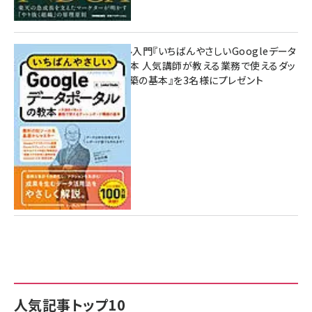
無料BIツール入門『いちばんやさしいGoogleデータ
ポータルの教本 人気講師が教える業務で使えるダッ
シュボード構築の基本』を3名様にプレゼント
7月31日 10:00
人気記事トップ10