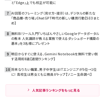
と「Edge」上でも校正が可能に
AI回答のフレーミング（見せ方・提示）は、デジタルの新たな
「商品棚・売り場」――ChatGPT時代の新しい購買行動【SEOまと
め】
無料BIツール入門『いちばんやさしいGoogleデータポータル
の教本 人気講師が教える業務で使えるダッシュボード構築の
基本』を3名様にプレゼント
明日からすぐに使える、Gemini Notebookを無料で使い倒
す活用術8選【週間ランキング】
将来なりたい職業、男子中学生はITエンジニアが5位→1位
に！ 高校生は男女とも公務員がトップ【ソニー生命調べ】
人気記事ランキングをもっと見る