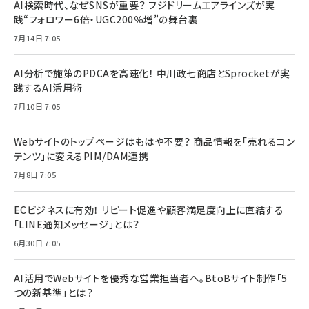
AI検索時代、なぜSNSが重要？ フジドリームエアラインズが実
践“フォロワー6倍・UGC200％増”の舞台裏
7月14日 7:05
AI分析で施策のPDCAを高速化！ 中川政七商店とSprocketが実
践するAI活用術
7月10日 7:05
Webサイトのトップページはもはや不要？ 商品情報を「売れるコン
テンツ」に変えるPIM/DAM連携
7月8日 7:05
ECビジネスに有効！ リピート促進や顧客満足度向上に直結する
「LINE通知メッセージ」とは？
6月30日 7:05
AI活用でWebサイトを優秀な営業担当者へ。BtoBサイト制作「5
つの新基準」とは？