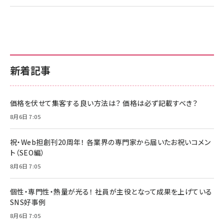
新着記事
価格を伏せて集客する良い方法は？ 価格は必ず記載すべき？
8月6日 7:05
祝・Web担創刊20周年！ 各業界の専門家から届いたお祝いコメン
ト（SEO編）
8月6日 7:05
個性・専門性・熱量が光る！ 社員が主役となって成果を上げている
SNS好事例
8月6日 7:05