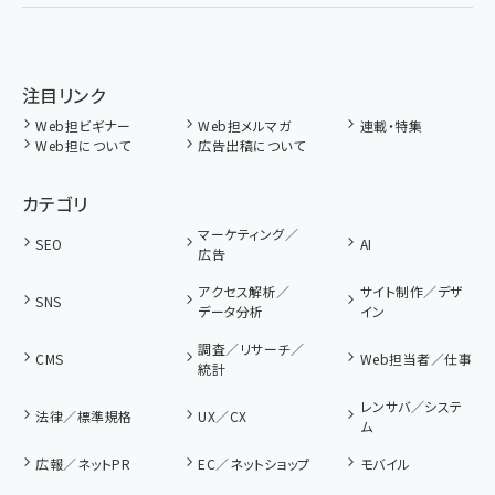
注目リンク
Web担ビギナー
Web担メルマガ
連載・特集
Web担について
広告出稿について
カテゴリ
マーケティング／
SEO
AI
広告
アクセス解析／
サイト制作／デザ
SNS
データ分析
イン
調査／リサーチ／
CMS
Web担当者／仕事
統計
レンサバ／システ
法律／標準規格
UX／CX
ム
広報／ネットPR
EC／ネットショップ
モバイル