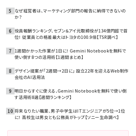
なぜ経営者は、マーケティング部門の報告に納得できないの
か？
役員報酬ランキング、セブン＆アイ元取締役が134億円超で首
位！ 従業員との格差最大はトヨタの100.9倍【TSR調べ】
1週間かかった作業が1日に！ Gemini Notebookを無料で
使い倒す8つの活用術【1週間まとめ】
デザイン提案が「2週間→2日に」 設立22年を迎えるWeb制作
会社のAI活用法
明日からすぐに使える、Gemini Notebookを無料で使い倒
す活用術8選【週間ランキング】
将来なりたい職業、男子中学生はITエンジニアが5位→1位
に！ 高校生は男女とも公務員がトップ【ソニー生命調べ】