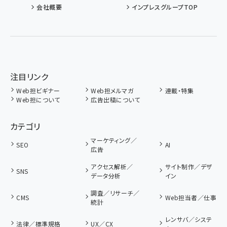
会社概要
インプレスグループTOP
注目リンク
Web担ビギナー
Web担メルマガ
連載・特集
Web担について
広告出稿について
カテゴリ
マーケティング／
SEO
AI
広告
アクセス解析／
サイト制作／デザ
SNS
データ分析
イン
調査／リサーチ／
CMS
Web担当者／仕事
統計
レンサバ／システ
法律／標準規格
UX／CX