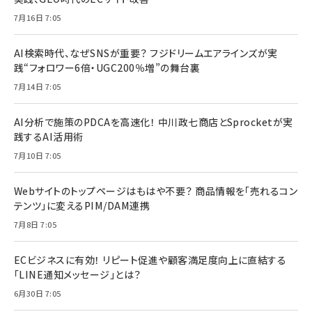
7月16日 7:05
AI検索時代、なぜSNSが重要？ フジドリームエアラインズが実
践“フォロワー6倍・UGC200％増”の舞台裏
7月14日 7:05
AI分析で施策のPDCAを高速化！ 中川政七商店とSprocketが実
践するAI活用術
7月10日 7:05
Webサイトのトップページはもはや不要？ 商品情報を「売れるコン
テンツ」に変えるPIM/DAM連携
7月8日 7:05
ECビジネスに有効！ リピート促進や顧客満足度向上に直結する
「LINE通知メッセージ」とは？
6月30日 7:05