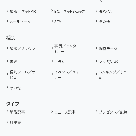
ム
広報／ネットPR
EC／ネットショップ
モバイル
メールマーケ
SEM
その他
種別
事例／インタ
解説／ノウハウ
調査データ
ビュー
書評
コラム
マンガ/小説
便利ツール／サー
イベント／セミ
ランキング／まと
ビス
ナー
め
その他
タイプ
解説記事
ニュース記事
プレゼント／応募
用語集