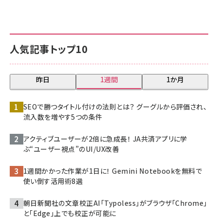
人気記事トップ10
昨日
1週間
1か月
SEOで勝つタイトル付けの法則とは？ グーグルから評価され、
流入数を増やす5つの条件
アクティブユーザーが2倍に急成長！ JA共済アプリに学
ぶ“ユーザー視点”のUI/UX改善
1週間かかった作業が1日に！ Gemini Notebookを無料で
使い倒す活用術8選
朝日新聞社の文章校正AI「Typoless」がブラウザ「Chrome」
と「Edge」上でも校正が可能に