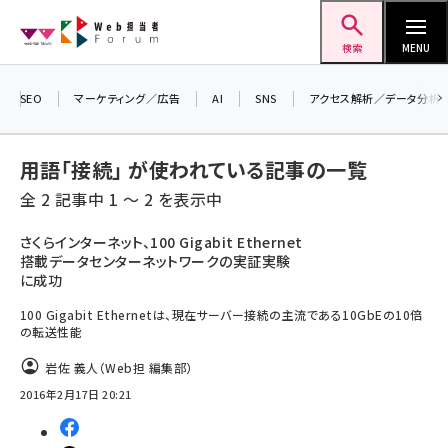
メ
Web担当者Forum
イ
検索
MENU
ン
コ
SEO
マーケティング／広告
AI
SNS
アクセス解析／データ分析
ン
テ
用語「接続」 が使われている記事の一覧
ン
全 2 記事中 1 ～ 2 を表示中
ツ
seo (3541)
に
さくらインターネット、100 Gigabit Ethernet
搭載データセンターネットワークの実証実験
ai (2827)
移
に成功
動
youtube (2449)
100 Gigabit Ethernetは、現在サーバー接続の主流である10GbEの10倍
の転送性能
note (2323)
岩佐 義人（Web担 編集部）
セミナー (2318)
2016年2月17日 20:21
z世代 (1632)
meo (1282)