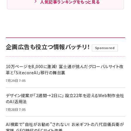
人気記事ランキングをもっと見る
企画広告も役立つ情報バッチリ！
Sponsored
10万ページを8,000に激減！ 富士通が挑んだグローバルサイト改
革と「SitecoreAI」移行の舞台裏
7月29日 7:05
デザイン提案が「2週間→2日に」 設立22年を迎えるWeb制作会社
のAI活用法
7月28日 7:05
AI検索で“自社がお勧め”されない！ お米ギフトの八代目儀兵衛が
実践、GEO時代のECサイト改善