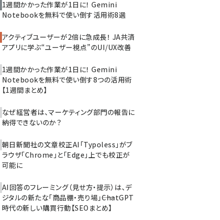
1週間かかった作業が1日に！ Gemini
Notebookを無料で使い倒す活用術8選
アクティブユーザーが2倍に急成長！ JA共済
アプリに学ぶ“ユーザー視点”のUI/UX改善
1週間かかった作業が1日に！ Gemini
Notebookを無料で使い倒す8つの活用術
【1週間まとめ】
なぜ経営者は、マーケティング部門の報告に
納得できないのか？
朝日新聞社の文章校正AI「Typoless」がブ
ラウザ「Chrome」と「Edge」上でも校正が
可能に
AI回答のフレーミング（見せ方・提示）は、デ
ジタルの新たな「商品棚・売り場」――ChatGPT
時代の新しい購買行動【SEOまとめ】