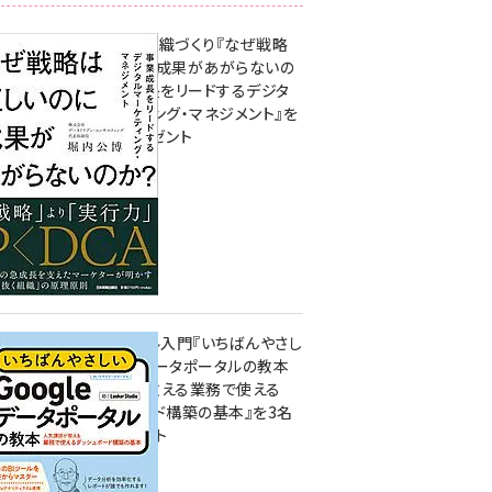
成果を生む組織づくり『なぜ戦略
は正しいのに成果があがらないの
か？ 事業成長をリードするデジタ
ルマーケティング・マネジメント』を
3名様にプレゼント
8月7日 10:00
無料BIツール入門『いちばんやさし
いGoogleデータポータルの教本
人気講師が教える業務で使える
ダッシュボード構築の基本』を3名
様にプレゼント
7月31日 10:00