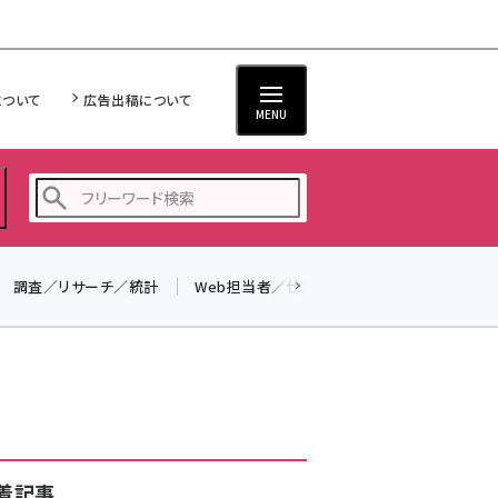
について
広告出稿について
MENU
調査／リサーチ／統計
Web担当者／仕事
法律／標準規格
seo (3526)
ai (2807)
youtube (2434)
note (2312)
セミナー (2307)
着記事