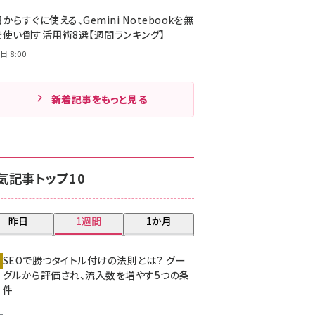
からすぐに使える、Gemini Notebookを無
で使い倒す活用術8選【週間ランキング】
日 8:00
新着記事をもっと見る
気記事トップ10
昨日
1週間
1か月
SEOで勝つタイトル付けの法則とは？ グー
グルから評価され、流入数を増やす5つの条
件