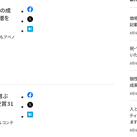
費の成
増を
価
記
8月6
もアベノ
祝
いた
8月6
個
成
8月6
選ぶ
賞31
人
テ
ま
ルコンテ
8月6