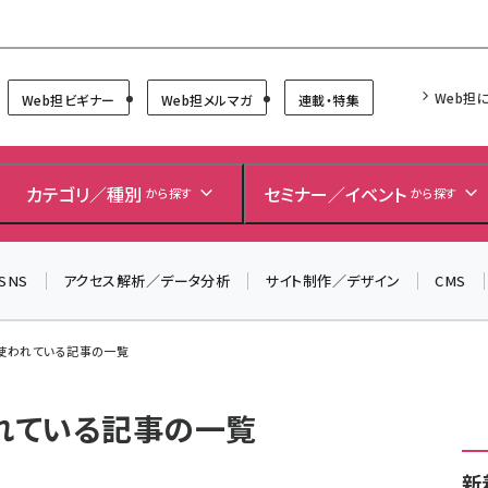
Forum
Web担
Web担ビギナー
Web担メルマガ
連載・特集
カテゴリ／種別
セミナー／イベント
から探す
から探す
SNS
アクセス解析／データ分析
サイト制作／デザイン
CMS
が使われている記事の一覧
われている記事の一覧
新