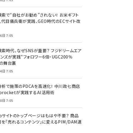
I検索で“自社がお勧め”されない！ お米ギフト
八代目儀兵衛が実践、GEO時代のECサイト改
6日 7:05
検索時代、なぜSNSが重要？ フジドリームエア
ンズが実践“フォロワー6倍・UGC200％
”の舞台裏
4日 7:05
I分析で施策のPDCAを高速化！ 中川政七商店
procketが実践するAI活用術
0日 7:05
ebサイトのトップページはもはや不要？ 商品
を「売れるコンテンツ」に変えるPIM/DAM連