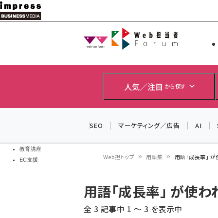
メ
イ
Web担当者
Web担当者
ン
EC担当者
コ
製品導入
ン
企業IT
ソフト開発
テ
人気／注目
から探す
IoT・AI
ン
DCクラウド
研究・調査
ツ
SEO
マーケティング／広告
AI
エネルギー
に
ドローン
移
教育講座
Web担トップ
用語集
用語「成長率」 
EC支援
動
パ
用語「成長率」 が使
ン
全 3 記事中 1 ～ 3 を表示中
く