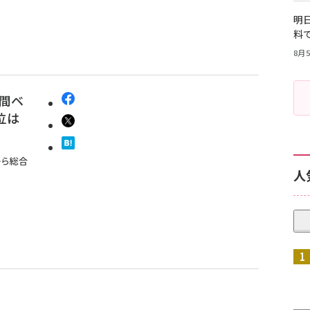
明日
料
8月5
年間ベ
位は
から総合
人