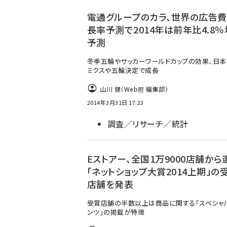
ず
電通グループのカラ、世界の広告
長率予測で2014年は前年比4.8％
予測
冬季五輪やサッカーワールドカップの効果、日本
ミクスや五輪決定で成長
山川 健（Web担 編集部）
2014年3月31日 17:23
調査／リサーチ／統計
Eストアー、全国1万9000店舗から
「ネットショップ大賞2014上期」の受
店舗を発表
受賞店舗の半数以上は商品に関する「スペシャ
ンツ」の掲載が特徴