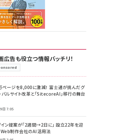
画広告も役立つ情報バッチリ！
ponsored
万ページを8,000に激減！ 富士通が挑んだグ
バルサイト改革と「SitecoreAI」移行の舞台
9日 7:05
ザイン提案が「2週間→2日に」 設立22年を迎
るWeb制作会社のAI活用法
8日 7:05