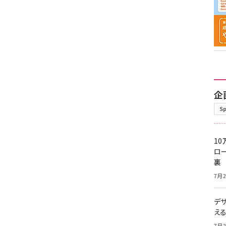
企
S
10
ロー
裏
7月2
デ
え
7月2