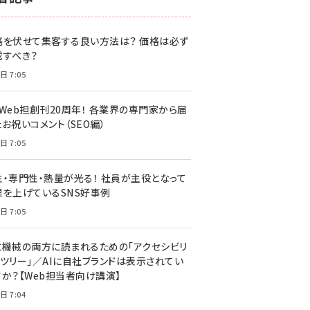
z世代 (1622)
格を伏せて集客する良い方法は？ 価格は必ず
meo (1275)
載すべき？
llmo (1163)
日 7:05
・Web担創刊20周年！ 各業界の専門家から届
お祝いコメント（SEO編）
日 7:05
性・専門性・熱量が光る！ 社員が主役となって
果を上げているSNS好事例
日 7:05
と機械の両方に読まれるための「アクセシビリ
ィツリー」／AIに自社ブランドは表示されてい
すか？【Web担当者向け講演】
日 7:04