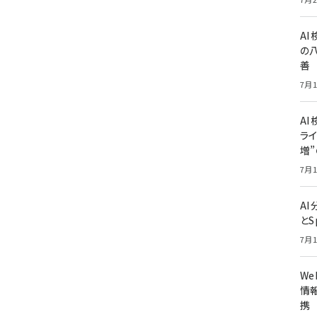
A
の
善
7月1
AI
ライ
増
7月1
A
とS
7月1
W
情報
携